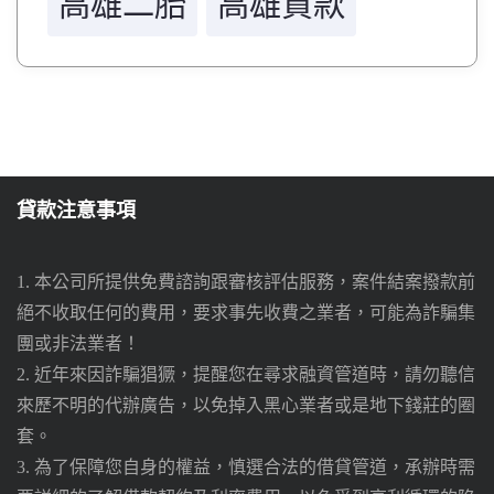
高雄二胎
高雄貸款
貸款注意事項
1. 本公司所提供免費諮詢跟審核評估服務，案件結案撥款前
絕不收取任何的費用，要求事先收費之業者，可能為詐騙集
團或非法業者！
2. 近年來因詐騙猖獗，提醒您在尋求融資管道時，請勿聽信
來歷不明的代辦廣告，以免掉入黑心業者或是地下錢莊的圈
套。
3. 為了保障您自身的權益，慎選合法的借貸管道，承辦時需