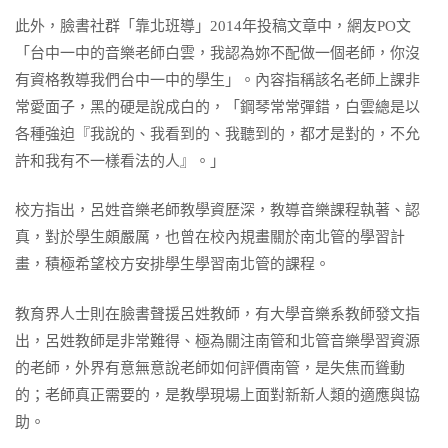
此外，臉書社群「靠北班導」2014年投稿文章中，網友PO文
「台中一中的音樂老師白雲，我認為妳不配做一個老師，你沒
有資格教導我們台中一中的學生」。內容指稱該名老師上課非
常愛面子，黑的硬是說成白的，「鋼琴常常彈錯，白雲總是以
各種強迫『我說的、我看到的、我聽到的，都才是對的，不允
許和我有不一樣看法的人』。」
校方指出，呂姓音樂老師教學資歷深，教導音樂課程執著、認
真，對於學生頗嚴厲，也曾在校內規畫關於南北管的學習計
畫，積極希望校方安排學生學習南北管的課程。
教育界人士則在臉書聲援呂姓教師，有大學音樂系教師發文指
出，呂姓教師是非常難得、極為關注南管和北管音樂學習資源
的老師，外界有意無意說老師如何評價南管，是失焦而聳動
的；老師真正需要的，是教學現場上面對新新人類的適應與協
助。