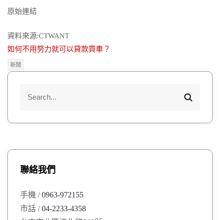
原始連結
資料來源:CTWANT
如何不用努力就可以貸款買車？
新聞
S
S
e
e
a
a
r
r
c
h
c
h
聯絡我們
f
o
手機 /
0963-972155
r
市話 /
04-2233-4358
: