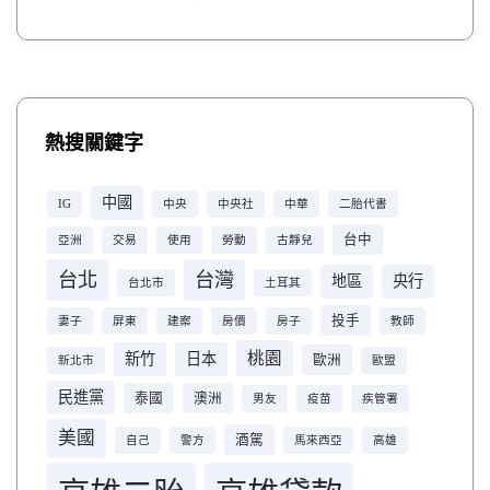
熱搜關鍵字
中國
IG
中央
中央社
中華
二胎代書
台中
亞洲
交易
使用
勞動
古靜兒
台北
台灣
地區
央行
台北市
土耳其
投手
妻子
屏東
建案
房價
房子
教師
桃園
新竹
日本
歐洲
新北市
歐盟
民進黨
泰國
澳洲
男友
疫苗
疾管署
美國
酒駕
自己
警方
馬來西亞
高雄