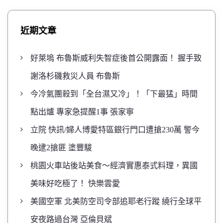
近期文章
好萊塢 布魯斯威利失智症後首公開露面！ 握手致
謝洛杉磯救災人員 布魯斯
今冷氣團殺到「全台濕又冷」！「下最猛」時間
點出爐 專家急提醒1事 張家寧
立院 快訊/婦人博愛特區銀行門口遭搶230萬 警今
晚逮2搶匪 塗豐駿
桃園火車站後站美食～經濟實惠泰式料理，異國
美味好吃極了！ 快樂雲愛
美國空軍 北美防空司令部追耶老行蹤 繞行全球平
安夜路過台灣 亞倫貝斌