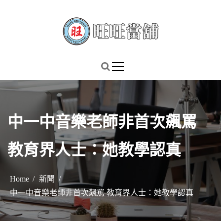
S
k
i
p
謹慎理財．信用無價
旺旺當舖
t
o
c
o
n
中一中音樂老師非首次飆罵
t
e
教育界人士：她教學認真
n
t
Home
新聞
中一中音樂老師非首次飆罵 教育界人士：她教學認真