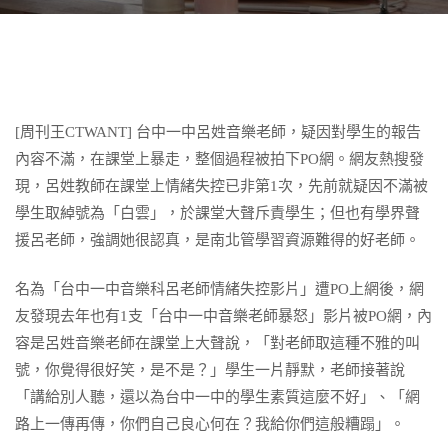
[周刊王CTWANT] 台中一中呂姓音樂老師，疑因對學生的報告
內容不滿，在課堂上暴走，整個過程被拍下PO網。網友熱搜發
現，呂姓教師在課堂上情緒失控已非第1次，先前就疑因不滿被
學生取綽號為「白雲」，於課堂大聲斥責學生；但也有學界聲
援呂老師，強調她很認真，是南北管學習資源難得的好老師。
名為「台中一中音樂科呂老師情緒失控影片」遭PO上網後，網
友發現去年也有1支「台中一中音樂老師暴怒」影片被PO網，內
容是呂姓音樂老師在課堂上大聲說，「對老師取這種不雅的叫
號，你覺得很好笑，是不是？」學生一片靜默，老師接著說
「講給別人聽，還以為台中一中的學生素質這麼不好」、「網
路上一傳再傳，你們自己良心何在？我給你們這般糟蹋」。