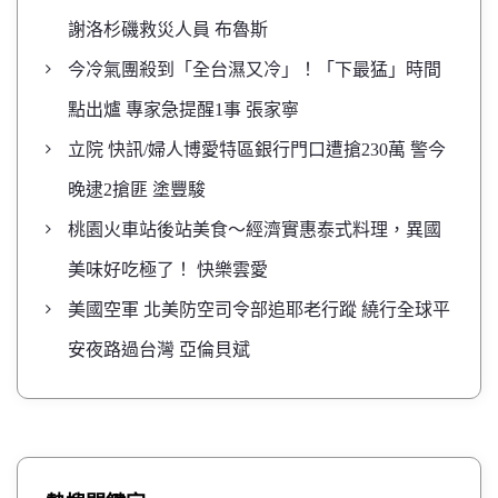
謝洛杉磯救災人員 布魯斯
今冷氣團殺到「全台濕又冷」！「下最猛」時間
點出爐 專家急提醒1事 張家寧
立院 快訊/婦人博愛特區銀行門口遭搶230萬 警今
晚逮2搶匪 塗豐駿
桃園火車站後站美食～經濟實惠泰式料理，異國
美味好吃極了！ 快樂雲愛
美國空軍 北美防空司令部追耶老行蹤 繞行全球平
安夜路過台灣 亞倫貝斌