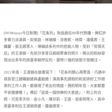
[NOWnews今日新聞]「花系列」狗血劇在80年代熱播，捧紅許
多實力派演員，如張庭、林瑞陽、涂善妮、林煒、潘儀君、王
耀慶、張玉嬿等人，堪稱該系列中的悲劇人物，受封「苦情天
后」的王淑娟，先前分享昔日劇組聚會的照片，眼尖的粉絲發
現淡出多年的席曼寧赫然在列，當時57歲的狀態引發關注。
2021年底，王淑娟在臉書寫下：「花系列開心再聚首，巧遇中
視長官江總曠副總與盧副總！演員事先請假的和安排好工作趕
來的工作人員，都展現了老友的情誼。預約明年見，大家都要
平安健康喔！」標記「這是一個快樂的大家庭」，附上的合
照，可見李天柱、俞小凡、陳莎莉、王道、翁家明等人，其中
席曼寧則在王淑娟旁邊，露齒燦笑。