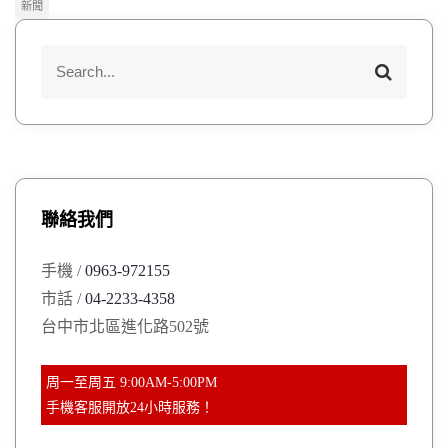
新聞
S
S
e
e
a
a
r
r
c
h
c
h
聯絡我們
f
o
手機 /
0963-972155
r
市話 /
04-2233-4358
:
台中市北區進化路502號
周一至周五 9:00AM-5:00PM
手機客服開放24小時服務！