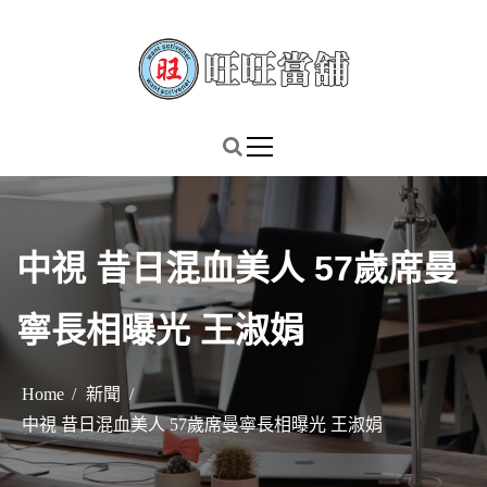
S
k
i
p
謹慎理財．信用無價
旺旺當舖
t
o
c
o
n
中視 昔日混血美人 57歲席曼
t
e
寧長相曝光 王淑娟
n
t
Home
新聞
中視 昔日混血美人 57歲席曼寧長相曝光 王淑娟