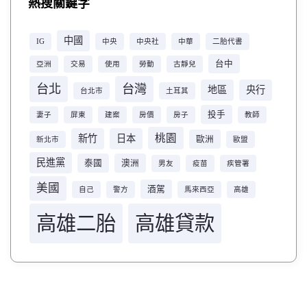
熱搜關鍵字
中國
IG
中央
中央社
中華
二胎代書
台中
亞洲
交易
使用
勞動
古靜兒
台北
台灣
地區
央行
台北市
土耳其
投手
妻子
屏東
建案
房價
房子
教師
桃園
新竹
日本
歐洲
新北市
歐盟
民進黨
泰國
澳洲
男友
疫苗
疾管署
美國
酒駕
自己
警方
馬來西亞
高雄
高雄二胎
高雄貸款