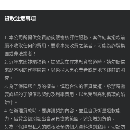
貸款注意事項
1. 本公司所提供免費諮詢跟審核評估服務，案件結案撥款前
絕不收取任何的費用，要求事先收費之業者，可能為詐騙集
團或非法業者！
2. 近年來因詐騙猖獗，提醒您在尋求融資管道時，請勿聽信
來歷不明的代辦廣告，以免掉入黑心業者或是地下錢莊的圈
套。
3. 為了保障您自身的權益，慎選合法的借貸管道，承辦時需
要詳細的了解借款契約及利率費用，以免受到高利循環的陷
阱中。
4. 在辦理貸款時，要詳讀契約內容，並且自我衡量還款能
力，借貸金額別超出自身負擔的範圍，避免增加負債。
5. 為了保障您私人的隱私及預防個人資料遭到竊用，切記勿