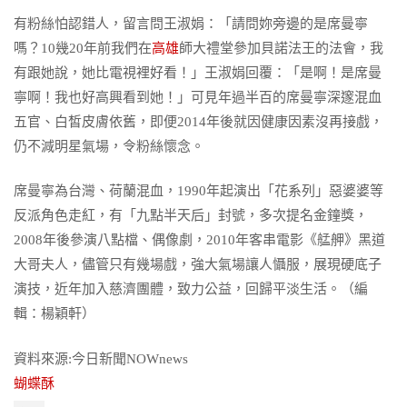
有粉絲怕認錯人，留言問王淑娟：「請問妳旁邊的是席曼寧
嗎？10幾20年前我們在
高雄
師大禮堂參加貝諾法王的法會，我
有跟她說，她比電視裡好看！」王淑娟回覆：「是啊！是席曼
寧啊！我也好高興看到她！」可見年過半百的席曼寧深邃混血
五官、白皙皮膚依舊，即便2014年後就因健康因素沒再接戲，
仍不減明星氣場，令粉絲懷念。
席曼寧為台灣、荷蘭混血，1990年起演出「花系列」惡婆婆等
反派角色走紅，有「九點半天后」封號，多次提名金鐘獎，
2008年後參演八點檔、偶像劇，2010年客串電影《艋舺》黑道
大哥夫人，儘管只有幾場戲，強大氣場讓人懾服，展現硬底子
演技，近年加入慈濟團體，致力公益，回歸平淡生活。（編
輯：楊穎軒）
資料來源:今日新聞NOWnews
蝴蝶酥