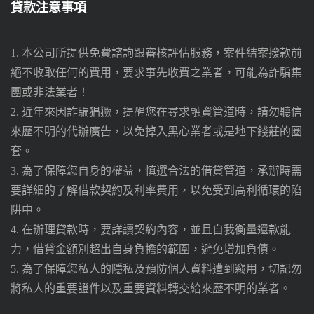
貸款注意事項
1. 本公司所提供免費諮詢跟審核評估服務，案件結案撥款前
絕不收取任何的費用，要求事先收費之業者，可能為詐騙集
團或非法業者！
2. 近年來因詐騙猖獗，提醒您在尋求融資管道時，請勿聽信
來歷不明的代辦廣告，以免掉入黑心業者或是地下錢莊的圈
套。
3. 為了保障您自身的權益，慎選合法的借貸管道，承辦時需
要詳細的了解借款契約及利率費用，以免受到高利循環的陷
阱中。
4. 在辦理貸款時，要詳讀契約內容，並且自我衡量還款能
力，借貸金額別超出自身負擔的範圍，避免增加負債。
5. 為了保障您私人的隱私及預防個人資料遭到竊用，切記勿
將私人的重要證件以及重要資料轉交給來歷不明的業者。