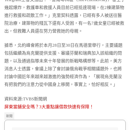
幾起爆炸，救護車和救援人員目前已經抵達現場，在2棟建築物
進行救援和疏散工作。」克里契科透露，已經有多人被送往醫
院治療，建築物的殘瓦下還有人受困，有一名7歲女童已經被救
出，但救難人員還在努力營救她的母親。
據悉，北約峰會將於本月28日至30日在馬德里舉行，主要議題
包括繼續為烏克蘭提供支援、審議芬蘭和瑞典加入該組織的問
題，以及通過指導未來十年發展的新戰略構想等。此前，美方
消息人士透露，會議上除了會討論俄烏戰爭相關議題外，也將
討論中國近年來越來越激進的強勢經濟作為，「展現烏克蘭沒
有把我們的注意力從中國身上移開，事實上，恰好相反。」
資料來源:TVBS新聞網
屏東當舖安全嗎？3大重點讓借款快速有保障！
新聞