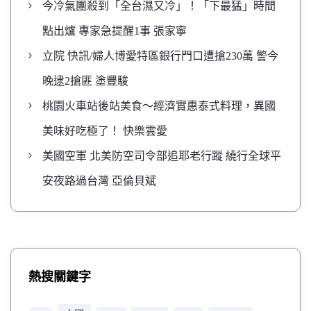
今冷氣團殺到「全台濕又冷」！「下最猛」時間
點出爐 專家急提醒1事 張家寧
立院 快訊/婦人博愛特區銀行門口遭搶230萬 警今
晚逮2搶匪 塗豐駿
桃園火車站後站美食～經濟實惠泰式料理，異國
美味好吃極了！ 快樂雲愛
美國空軍 北美防空司令部追耶老行蹤 繞行全球平
安夜路過台灣 亞倫貝斌
熱搜關鍵字