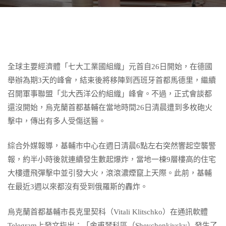
全球主要經濟體「七大工業國組織」元首自26日開始，在德國
舉辦為期3天的峰會，結束後將移陣到西班牙首都馬德里，繼續
召開軍事聯盟「北大西洋公約組織」峰會。不過，正式會談都
還沒開始，烏克蘭首都基輔在當地時間26日清晨遭到多枚砲火
擊中，傳出有多人受傷送醫。
綜合外媒報導，基輔市中心在週日清晨6點左右突然響起空襲警
報，約半小時後就連續發生數起爆炸，當地一棟9層樓高的住宅
大樓遭飛彈擊中並引發大火，滾滾濃煙竄上天際。此前，基輔
在最近3週以來都沒有受到俄羅斯的轟炸。
烏克蘭首都基輔市長克里契科（Vitali Klitschko）在通訊軟體
Telegram上發文指出：「舍甫琴科區（Shevchenkivsky）發生了