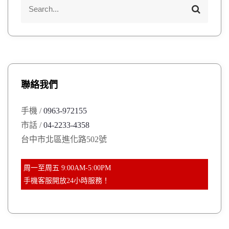
S
S
e
e
a
a
r
r
c
h
c
h
聯絡我們
f
o
手機 /
0963-972155
r
市話 /
04-2233-4358
:
台中市北區進化路502號
周一至周五 9:00AM-5:00PM
手機客服開放24小時服務！