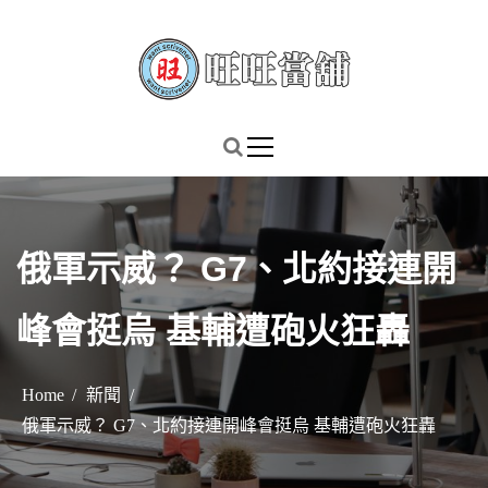
S
k
i
p
謹慎理財．信用無價
旺旺當舖
t
o
c
o
n
俄軍示威？ G7、北約接連開
t
e
峰會挺烏 基輔遭砲火狂轟
n
t
Home
新聞
俄軍示威？ G7、北約接連開峰會挺烏 基輔遭砲火狂轟