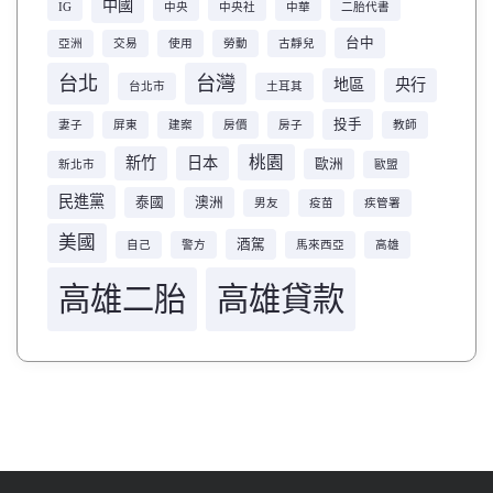
中國
IG
中央
中央社
中華
二胎代書
台中
亞洲
交易
使用
勞動
古靜兒
台北
台灣
地區
央行
台北市
土耳其
投手
妻子
屏東
建案
房價
房子
教師
桃園
新竹
日本
歐洲
新北市
歐盟
民進黨
泰國
澳洲
男友
疫苗
疾管署
美國
酒駕
自己
警方
馬來西亞
高雄
高雄二胎
高雄貸款