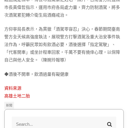
市長黃偉哲指示，運用市府各局處力量，齊力防制酒駕，將多
次酒駕累犯轉介衛生局酒癮戒治。
方仰寧局長表示，為貫徹「酒駕零容忍」決心，春節期間臺南
警方全天候高強度執法，展現警方打擊酒駕及重大治安事件執
法作為，呼籲民眾如有飲酒必要，酒後選擇「指定駕駛」、
「代客開車」或坐計程車回家，千萬不要有僥倖心理，以保障
自己與他人安全。（陳婉玲報導）
◆酒後不開車，飲酒過量有礙健康
資料來源
高雄土地二胎
新聞
S
S