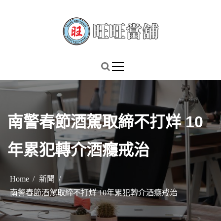
S
k
i
p
謹慎理財．信用無價
旺旺當舖
t
o
c
o
n
南警春節酒駕取締不打烊 10
t
e
年累犯轉介酒癮戒治
n
t
Home
新聞
南警春節酒駕取締不打烊 10年累犯轉介酒癮戒治