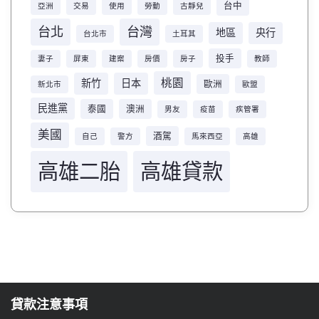
台中
亞洲
交易
使用
勞動
古靜兒
台北
台灣
地區
央行
台北市
土耳其
投手
妻子
屏東
建案
房價
房子
教師
桃園
新竹
日本
歐洲
新北市
歐盟
民進黨
泰國
澳洲
男友
疫苗
疾管署
美國
酒駕
自己
警方
馬來西亞
高雄
高雄二胎
高雄貸款
貸款注意事項