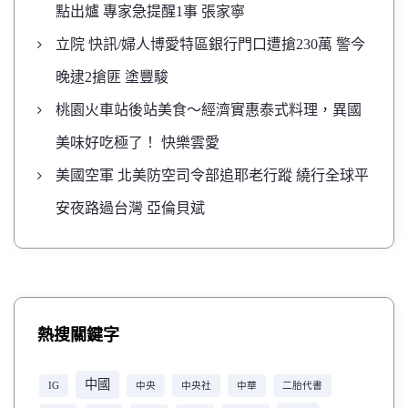
點出爐 專家急提醒1事 張家寧
立院 快訊/婦人博愛特區銀行門口遭搶230萬 警今
晚逮2搶匪 塗豐駿
桃園火車站後站美食～經濟實惠泰式料理，異國
美味好吃極了！ 快樂雲愛
美國空軍 北美防空司令部追耶老行蹤 繞行全球平
安夜路過台灣 亞倫貝斌
熱搜關鍵字
中國
IG
中央
中央社
中華
二胎代書