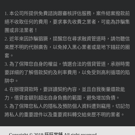
1. 本公司所提供免費諮詢跟審核評估服務，案件結案撥款前
絕不收取任何的費用，要求事先收費之業者，可能為詐騙集
團或非法業者！
2. 近年來因詐騙猖獗，提醒您在尋求融資管道時，請勿聽信
來歷不明的代辦廣告，以免掉入黑心業者或是地下錢莊的圈
套。
3. 為了保障您自身的權益，慎選合法的借貸管道，承辦時需
要詳細的了解借款契約及利率費用，以免受到高利循環的陷
阱中。
4. 在辦理貸款時，要詳讀契約內容，並且自我衡量還款能
力，借貸金額別超出自身負擔的範圍，避免增加負債。
5. 為了保障您私人的隱私及預防個人資料遭到竊用，切記勿
將私人的重要證件以及重要資料轉交給來歷不明的業者。
Copyright © 2019 旺旺當舖 All right reserved.