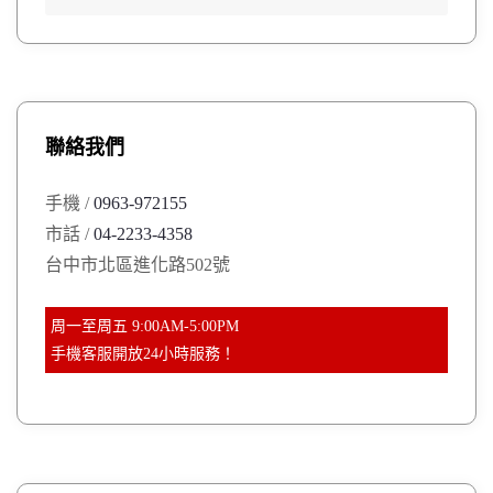
e
e
a
a
r
r
c
h
c
h
聯絡我們
f
o
手機 /
0963-972155
r
市話 /
04-2233-4358
:
台中市北區進化路502號
周一至周五 9:00AM-5:00PM
手機客服開放24小時服務！