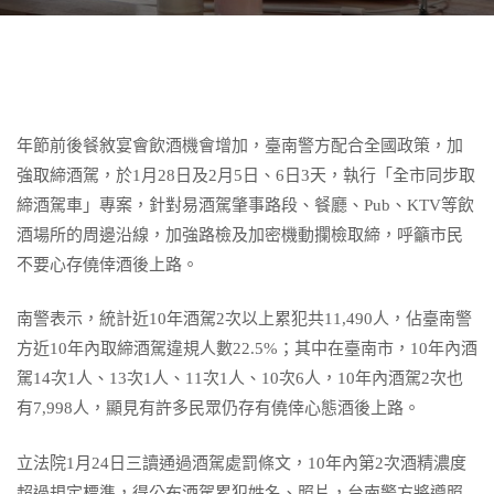
年節前後餐敘宴會飲酒機會增加，臺南警方配合全國政策，加
強取締酒駕，於1月28日及2月5日、6日3天，執行「全市同步取
締酒駕車」專案，針對易酒駕肇事路段、餐廳、Pub、KTV等飲
酒場所的周邊沿線，加強路檢及加密機動攔檢取締，呼籲市民
不要心存僥倖酒後上路。
南警表示，統計近10年酒駕2次以上累犯共11,490人，佔臺南警
方近10年內取締酒駕違規人數22.5%；其中在臺南市，10年內酒
駕14次1人、13次1人、11次1人、10次6人，10年內酒駕2次也
有7,998人，顯見有許多民眾仍存有僥倖心態酒後上路。
立法院1月24日三讀通過酒駕處罰條文，10年內第2次酒精濃度
超過規定標準，得公布酒駕累犯姓名、照片，台南警方將遵照