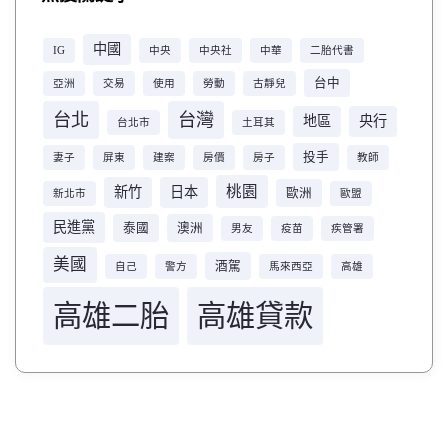
中國
IG
中央
中央社
中華
二胎代書
台中
亞洲
交易
使用
勞動
古靜兒
台北
台灣
地區
央行
台北市
土耳其
投手
妻子
屏東
建案
房價
房子
教師
桃園
新竹
日本
歐洲
新北市
歐盟
民進黨
泰國
澳洲
男友
疫苗
疾管署
美國
酒駕
自己
警方
馬來西亞
高雄
高雄二胎
高雄貸款