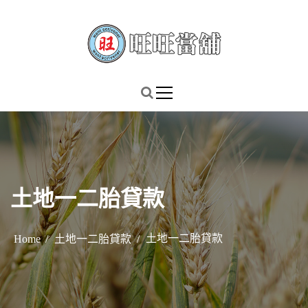
S
k
i
p
謹慎理財．信用無價
旺旺當舖
t
o
c
o
n
t
土地一二胎貸款
e
n
t
土地一二胎貸款
Home
土地一二胎貸款