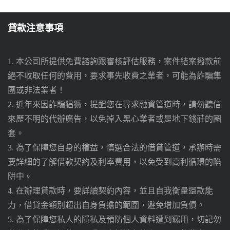
貸款注意事項
1. 本公司所提供免費諮詢跟審核評估服務，案件結案撥款前
絕不收取任何的費用，要求事先收費之業者，可能為詐騙集
團或非法業者！
2. 近年來因詐騙猖獗，提醒您在尋求融資管道時，請勿聽信
來歷不明的代辦廣告，以免掉入黑心業者或是地下錢莊的圈
套。
3. 為了保障您自身的權益，慎選合法的借貸管道，承辦時需
要詳細的了解借款契約及利率費用，以免受到高利循環的陷
阱中。
4. 在辦理貸款時，要詳讀契約內容，並且自我衡量還款能
力，借貸金額別超出自身負擔的範圍，避免增加負債。
5. 為了保障您私人的隱私及預防個人資料遭到竊用，切記勿