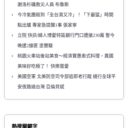
謝洛杉磯救災人員 布魯斯
今冷氣團殺到「全台濕又冷」！「下最猛」時間
點出爐 專家急提醒1事 張家寧
立院 快訊/婦人博愛特區銀行門口遭搶230萬 警今
晚逮2搶匪 塗豐駿
桃園火車站後站美食～經濟實惠泰式料理，異國
美味好吃極了！ 快樂雲愛
美國空軍 北美防空司令部追耶老行蹤 繞行全球平
安夜路過台灣 亞倫貝斌
熱搜關鍵字