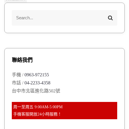
S
S
e
e
a
a
r
r
c
h
c
h
聯絡我們
f
o
手機 /
0963-972155
r
市話 /
04-2233-4358
:
台中市北區進化路502號
周一至周五 9:00AM-5:00PM
手機客服開放24小時服務！