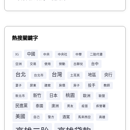
熱搜關鍵字
中國
IG
中央
中央社
中華
二胎代書
台中
亞洲
交易
使用
勞動
古靜兒
台北
台灣
地區
央行
台北市
土耳其
投手
妻子
屏東
建案
房價
房子
教師
桃園
新竹
日本
歐洲
新北市
歐盟
民進黨
泰國
澳洲
男友
疫苗
疾管署
美國
酒駕
自己
警方
馬來西亞
高雄