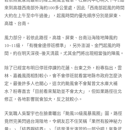
來到高雄西南部外海約100多公里處，因此「西南部起風的時間
大約在上午至中午過後」，起風時間的優先順序分別是屏東、
高雄、台南。
風力部分，若依此路徑，高雄、屏東、台南沿海陸地陣風約
10~11級，「有機會達停班標準」，另外澎湖、金門起風的時
間，約在明天深夜~後天清晨，尤其金門將出現相當強的陣風。
除了已經宣布明日停班停課的花蓮、台東之外，粉專指出，雲
林、嘉義風雨相對較小，會不會停班就看當地縣市政府怎麼決
定。最後許多人也關心，這次的颱風會不會幫曾文水庫大補
水？粉專直言「目前看來幫助並不會太大」，但如果路徑往北
修正，各地影響就會加大，反之就較小。
天氣職人吳聖宇也在臉書曬出「颱風10級風暴風圈」圖，路徑
竟然完美閃過台灣陸地，令網友忍不住笑稱「果然有股神秘力
量」、「結界啊結界」、「這是漢光演習的一部分吧！氣象武