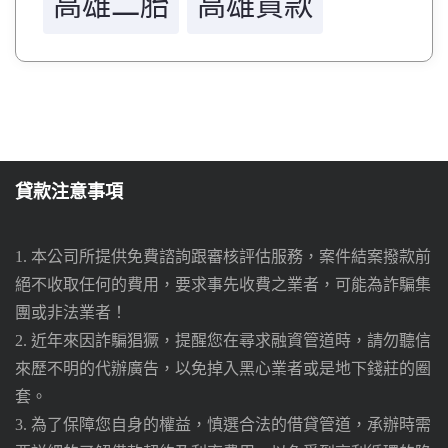
高雄二胎
高雄貸款
貸款注意事項
1. 本公司所提供免費諮詢跟審核評估服務，案件結案撥款前
絕不收取任何的費用，要求事先收費之業者，可能為詐騙集
團或非法業者！
2. 近年來因詐騙猖獗，提醒您在尋求融資管道時，請勿聽信
來歷不明的代辦廣告，以免掉入黑心業者或是地下錢莊的圈
套。
3. 為了保障您自身的權益，慎選合法的借貸管道，承辦時需