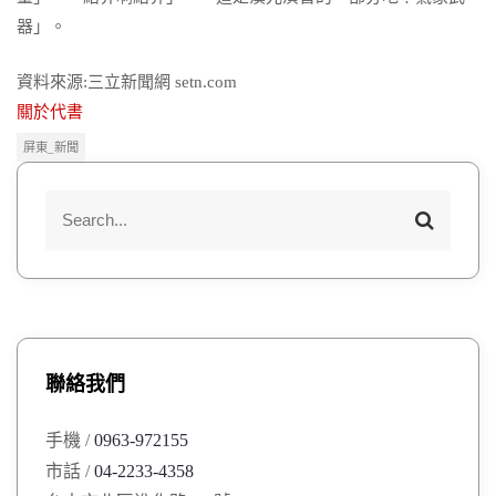
器」。
資料來源:三立新聞網 setn.com
關於代書
屏東_新聞
S
S
e
e
a
a
r
r
c
h
c
h
聯絡我們
f
o
手機 /
0963-972155
r
市話 /
04-2233-4358
: