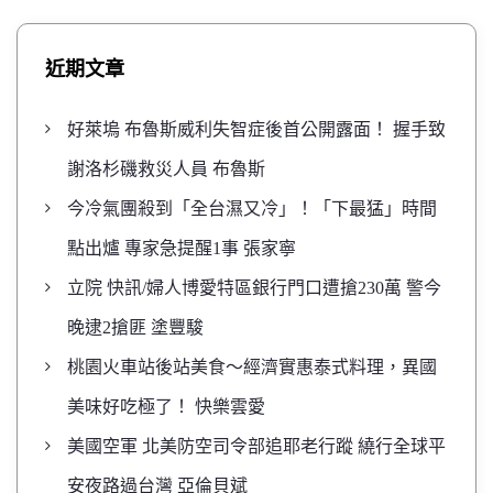
近期文章
好萊塢 布魯斯威利失智症後首公開露面！ 握手致
謝洛杉磯救災人員 布魯斯
今冷氣團殺到「全台濕又冷」！「下最猛」時間
點出爐 專家急提醒1事 張家寧
立院 快訊/婦人博愛特區銀行門口遭搶230萬 警今
晚逮2搶匪 塗豐駿
桃園火車站後站美食～經濟實惠泰式料理，異國
美味好吃極了！ 快樂雲愛
美國空軍 北美防空司令部追耶老行蹤 繞行全球平
安夜路過台灣 亞倫貝斌