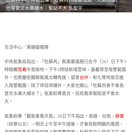
他曝曾文水庫補水：幫助不大 吳聖宇
生活中心／黃韻璇報導
中央氣象局指出，「杜蘇芮」颱風暴風圈已在今（26）日下午3
時碰觸
恆春
半島陸地。下午2時除新增雲林、嘉義等至陸警範圍
外，也將嚴密觀察颱風北轉角度，留意
台中
、彰化等地是否進
入陸警範圍，除了停班停課外，大家也關心「杜蘇芮會不會為
曾文水庫大補水？」氣象粉專直言，目前看來幫助並不會太
大。
氣象粉專「觀氣象看天氣」26日下午指出，高雄、台南、
屏東
（枋寮以北），明天上午至中午過後，才會有較明顯的風雨，
若依照氣象局最新的陸上颱風警報單，杜蘇芮中心明天下午2點