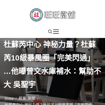
S
k
i
p
謹慎理財．信用無價
旺旺當舖
t
o
c
杜蘇芮中心 神秘力量？杜蘇
o
n
芮10級暴風圈「完美閃過」
t
e
…他曝曾文水庫補水：幫助不
n
t
大 吳聖宇
Home
屏東_新聞
杜蘇芮中心 神秘力量？杜蘇芮10級暴風圈「完美閃過」…