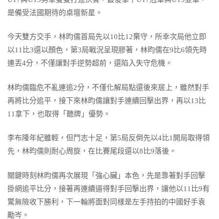
是備受法國期待的桌壇新星。
今天雙方交手，林昀儒首局先以10比12棄守，所幸次局他立即
以11比3還以顏色，第3局戰況呈現膠著，林昀儒在9比6領先時
連丟4分，不僅讓對手逆勢超前，還陷入失守危機。
林昀儒臨危不亂連追2分，不僅化解局點還後來居上，雖然對手
再將比分追平，接下來林昀儒讓對手連續回擊出界，再以13比
11拿下，也取得「聽牌」優勢。
李布隆年紀雖輕，但鬥志十足，第5局反倒先以4比1開局取得領
先，林昀儒則耐心周旋，在比賽尾段還以8比9落後。
關鍵時刻林昀儒再次展現「強心臟」本色，先是靠著對手回擊
掛網追平比分，接著再連續逼得對手回擊出界，讓他以11比9有
驚無險收下勝利，下一輪將面對同樣是左手持拍的中國好手袁
勵岑。