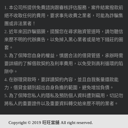
1. 本公司所提供免費諮詢跟審核評估服務，案件結案撥款前
絕不收取任何的費用，要求事先收費之業者，可能為詐騙集
團或非法業者！
2. 近年來因詐騙猖獗，提醒您在尋求融資管道時，請勿聽信
來歷不明的代辦廣告，以免掉入黑心業者或是地下錢莊的圈
套。
3. 為了保障您自身的權益，慎選合法的借貸管道，承辦時需
要詳細的了解借款契約及利率費用，以免受到高利循環的陷
阱中。
4. 在辦理貸款時，要詳讀契約內容，並且自我衡量還款能
力，借貸金額別超出自身負擔的範圍，避免增加負債。
5. 為了保障您私人的隱私及預防個人資料遭到竊用，切記勿
將私人的重要證件以及重要資料轉交給來歷不明的業者。
Copyright © 2019 旺旺當舖 All right reserved.