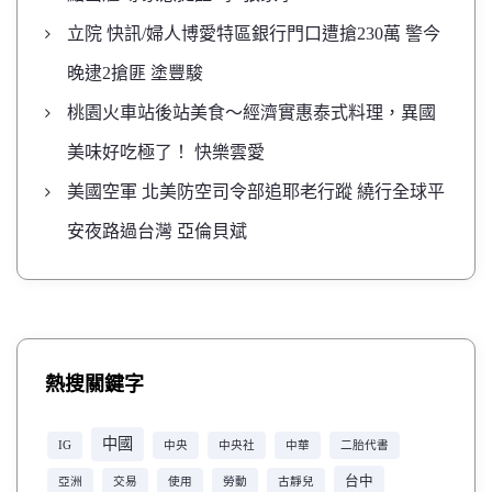
立院 快訊/婦人博愛特區銀行門口遭搶230萬 警今
晚逮2搶匪 塗豐駿
桃園火車站後站美食～經濟實惠泰式料理，異國
美味好吃極了！ 快樂雲愛
美國空軍 北美防空司令部追耶老行蹤 繞行全球平
安夜路過台灣 亞倫貝斌
熱搜關鍵字
中國
IG
中央
中央社
中華
二胎代書
台中
亞洲
交易
使用
勞動
古靜兒