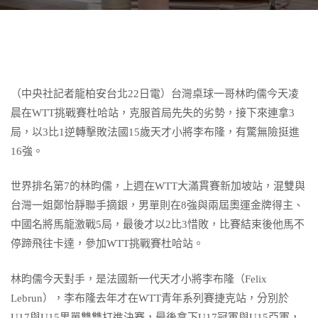
（中央社記者龍柏安台北22日電）台灣桌球一哥林昀儒今天凌
晨在WTT挑戰賽杜哈站，克服首局先失的劣勢，接下來連拿3
局，以3比1逆轉擊敗法國15歲天才小將李布隆，有驚無險挺進
16強。
世界排名第7的林昀儒，上週在WTT大滿貫賽新加坡站，混雙與
台灣一姐鄭怡靜聯手摘銀，男單則在8強與兩屆奧運金牌得主、
中國名將馬龍激戰5局，最後才以2比3惜敗，比賽結束後他馬不
停蹄飛往卡達，參加WTT挑戰賽杜哈站。
林昀儒今天對手，是法國新一代天才小將李布隆（Felix
Lebrun），李布隆去年才在WTT青年系列賽捷克站，分別於
U17與U15男單雙雙打進決賽，最後拿下U17冠軍與U15亞軍，