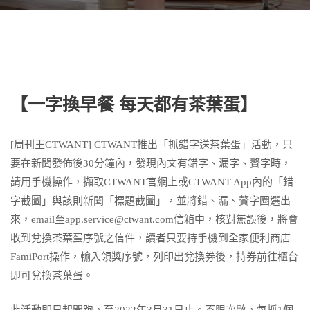
【一字換早餐 每天都有茶葉蛋】
[周刊王CTWANT] CTWANT推出「抓錯字送茶葉蛋」活動，只
要在新聞發佈後30分鐘內，發現內文有錯字、漏字、贅字時，
請用手機操作，擷取CTWANT官網上或CTWANT App內的「錯
字截圖」與該則新聞「標題截圖」，並將錯、漏、贅字圈選出
來，email至app.service@ctwant.com信箱中，核對無誤後，將會
收到兌換茶葉蛋序號之信件，讀者只要持手機到全家便利商店
FamiPort操作，輸入領獎序號，列印出兌換券後，持券前往櫃台
即可兌換茶葉蛋。
此活動即日起開跑，至2022年3月31日止。不限次數，每抓1個