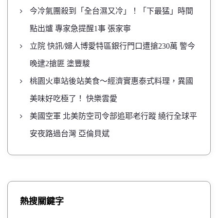
今冷氣團殺到「全台濕又冷」！「下最猛」時間
點出爐 專家急提醒1事 張家寧
立院 快訊/婦人博愛特區銀行門口遭搶230萬 警今
晚逮2搶匪 塗豐駿
桃園火車站後站美食～經濟實惠泰式料理，異國
美味好吃極了！ 快樂雲愛
美國空軍 北美防空司令部追耶老行蹤 繞行全球平
安夜路過台灣 亞倫貝斌
熱搜關鍵字