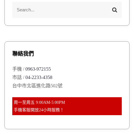
S
S
e
e
a
a
r
r
c
h
c
h
聯絡我們
f
o
手機 /
0963-972155
r
市話 /
04-2233-4358
:
台中市北區進化路502號
周一至周五 9:00AM-5:00PM
手機客服開放24小時服務！