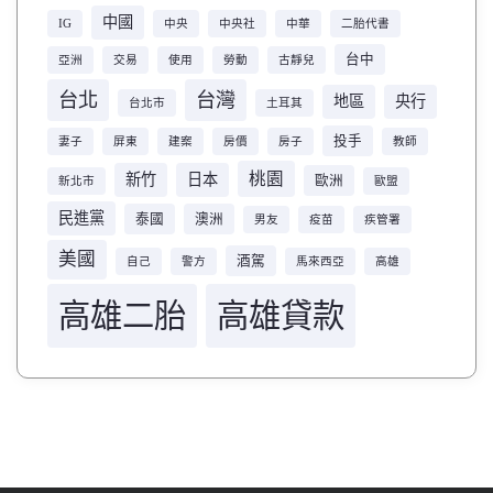
中國
IG
中央
中央社
中華
二胎代書
台中
亞洲
交易
使用
勞動
古靜兒
台北
台灣
地區
央行
台北市
土耳其
投手
妻子
屏東
建案
房價
房子
教師
桃園
新竹
日本
歐洲
新北市
歐盟
民進黨
泰國
澳洲
男友
疫苗
疾管署
美國
酒駕
自己
警方
馬來西亞
高雄
高雄二胎
高雄貸款