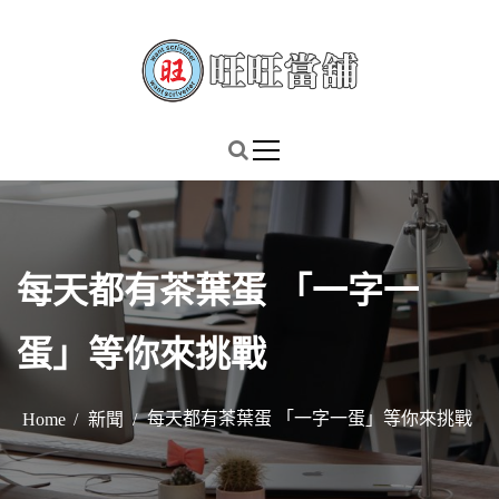
S
k
i
p
謹慎理財．信用無價
旺旺當舖
t
o
c
o
n
每天都有茶葉蛋 「一字一
t
e
蛋」等你來挑戰
n
t
每天都有茶葉蛋 「一字一蛋」等你來挑戰
Home
新聞