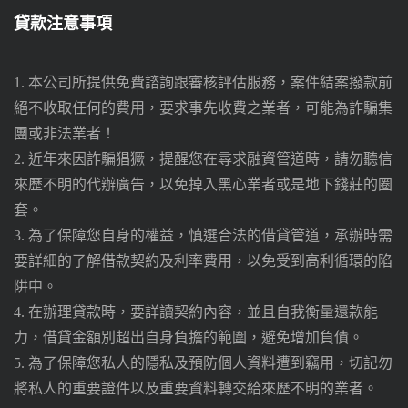
貸款注意事項
1. 本公司所提供免費諮詢跟審核評估服務，案件結案撥款前
絕不收取任何的費用，要求事先收費之業者，可能為詐騙集
團或非法業者！
2. 近年來因詐騙猖獗，提醒您在尋求融資管道時，請勿聽信
來歷不明的代辦廣告，以免掉入黑心業者或是地下錢莊的圈
套。
3. 為了保障您自身的權益，慎選合法的借貸管道，承辦時需
要詳細的了解借款契約及利率費用，以免受到高利循環的陷
阱中。
4. 在辦理貸款時，要詳讀契約內容，並且自我衡量還款能
力，借貸金額別超出自身負擔的範圍，避免增加負債。
5. 為了保障您私人的隱私及預防個人資料遭到竊用，切記勿
將私人的重要證件以及重要資料轉交給來歷不明的業者。