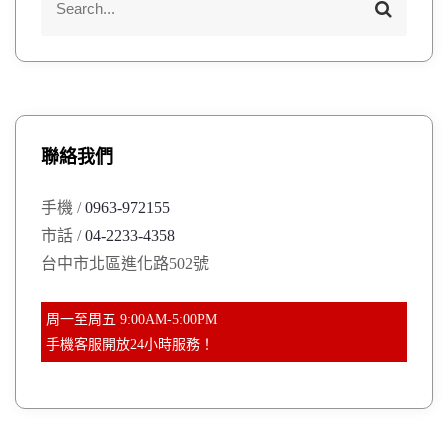
S
e
e
a
a
r
r
c
h
c
h
聯絡我們
f
o
手機 /
0963-972155
r
市話 /
04-2233-4358
:
台中市北區進化路502號
周一至周五 9:00AM-5:00PM
手機客服開放24小時服務！