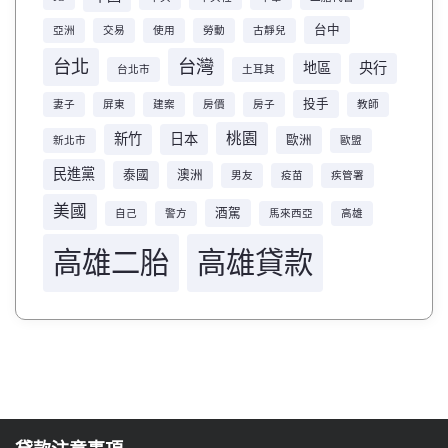
台中
亞洲
交易
使用
勞動
古靜兒
台北
台灣
地區
央行
台北市
土耳其
投手
妻子
屏東
建案
房價
房子
教師
桃園
新竹
日本
歐洲
新北市
歐盟
民進黨
泰國
澳洲
男友
疫苗
疾管署
美國
酒駕
自己
警方
馬來西亞
高雄
高雄二胎
高雄貸款