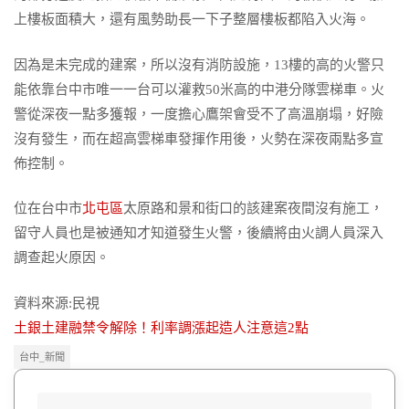
上樓板面積大，還有風勢助長一下子整層樓板都陷入火海。
因為是未完成的建案，所以沒有消防設施，13樓的高的火警只
能依靠台中市唯一一台可以灌救50米高的中港分隊雲梯車。火
警從深夜一點多獲報，一度擔心鷹架會受不了高溫崩塌，好險
沒有發生，而在超高雲梯車發揮作用後，火勢在深夜兩點多宣
佈控制。
位在台中市
北屯區
太原路和景和街口的該建案夜間沒有施工，
留守人員也是被通知才知道發生火警，後續將由火調人員深入
調查起火原因。
資料來源:民視
土銀土建融禁令解除！利率調漲起造人注意這2點
台中_新聞
S