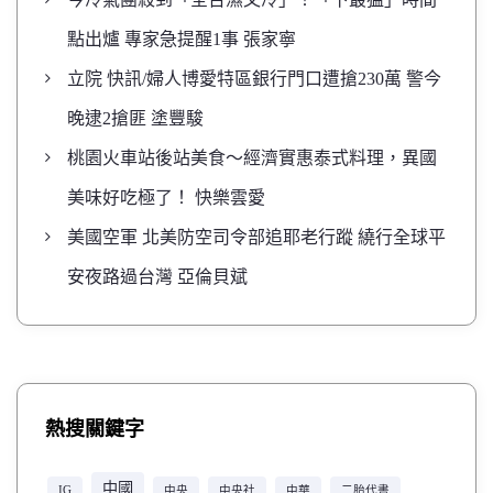
點出爐 專家急提醒1事 張家寧
立院 快訊/婦人博愛特區銀行門口遭搶230萬 警今
晚逮2搶匪 塗豐駿
桃園火車站後站美食～經濟實惠泰式料理，異國
美味好吃極了！ 快樂雲愛
美國空軍 北美防空司令部追耶老行蹤 繞行全球平
安夜路過台灣 亞倫貝斌
熱搜關鍵字
中國
IG
中央
中央社
中華
二胎代書