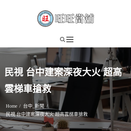
S
k
i
p
謹慎理財．信用無價
旺旺當舖
t
o
c
o
n
民視 台中建案深夜大火 超高
t
e
雲梯車搶救
n
t
Home
台中_新聞
民視 台中建案深夜大火 超高雲梯車搶救