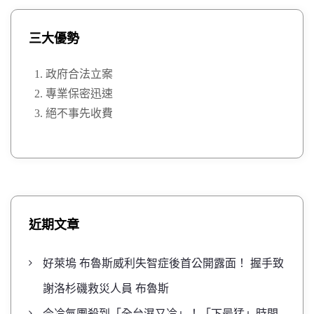
三大優勢
政府合法立案
專業保密迅速
絕不事先收費
近期文章
好萊塢 布魯斯威利失智症後首公開露面！ 握手致
謝洛杉磯救災人員 布魯斯
今冷氣團殺到「全台濕又冷」！「下最猛」時間