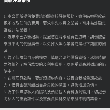
貸款注意事項
1. 本公司所提供免費諮詢跟審核評估服務，案件結案撥款前
絕不收取任何的費用，要求事先收費之業者，可能為詐騙集
團或非法業者！
2. 近年來因詐騙猖獗，提醒您在尋求融資管道時，請勿聽信
來歷不明的代辦廣告，以免掉入黑心業者或是地下錢莊的圈
套。
3. 為了保障您自身的權益，慎選合法的借貸管道，承辦時需
要詳細的了解借款契約及利率費用，以免受到高利循環的陷
阱中。
4. 在辦理貸款時，要詳讀契約內容，並且自我衡量還款能
力，借貸金額別超出自身負擔的範圍，避免增加負債。
5. 為了保障您私人的隱私及預防個人資料遭到竊用，切記勿
將私人的重要證件以及重要資料轉交給來歷不明的業者。