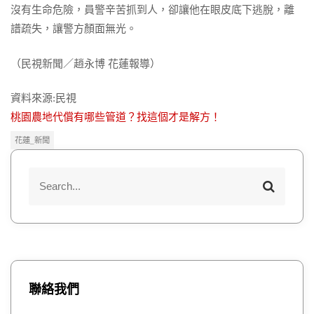
沒有生命危險，員警辛苦抓到人，卻讓他在眼皮底下逃脫，離
譜疏失，讓警方顏面無光。
（民視新聞／趙永博 花蓮報導）
資料來源:民視
桃園農地代償有哪些管道？找這個才是解方！
花蓮_新聞
S
S
e
e
a
a
r
r
c
h
c
h
聯絡我們
f
o