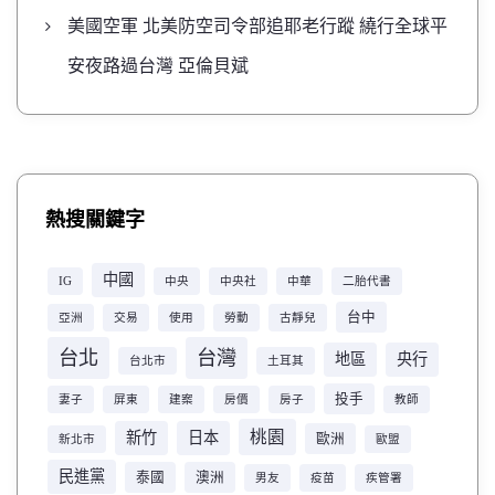
美國空軍 北美防空司令部追耶老行蹤 繞行全球平
安夜路過台灣 亞倫貝斌
熱搜關鍵字
中國
IG
中央
中央社
中華
二胎代書
台中
亞洲
交易
使用
勞動
古靜兒
台北
台灣
地區
央行
台北市
土耳其
投手
妻子
屏東
建案
房價
房子
教師
桃園
新竹
日本
歐洲
新北市
歐盟
民進黨
泰國
澳洲
男友
疫苗
疾管署