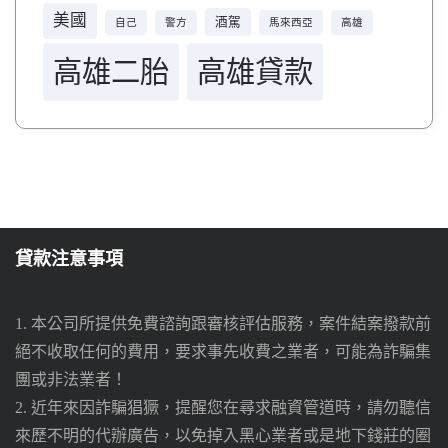
美國
酒駕
自己
警方
馬來西亞
高雄
高雄二胎
高雄貸款
貸款注意事項
1. 本公司所提供免費諮詢跟審核評估服務，案件結案撥款前
絕不收取任何的費用，要求事先收費之業者，可能為詐騙集
團或非法業者！
2. 近年來因詐騙猖獗，提醒您在尋求融資管道時，請勿聽信
來歷不明的代辦廣告，以免掉入黑心業者或是地下錢莊的圈