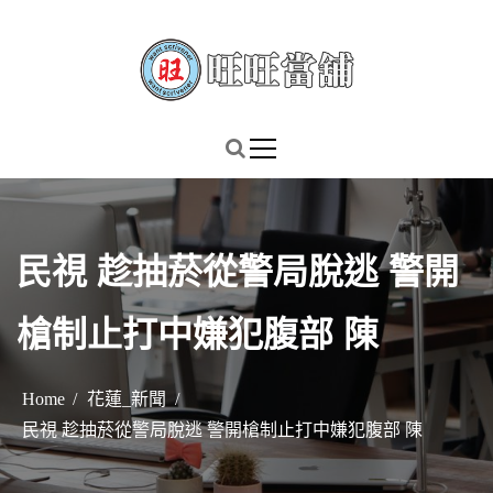
S
k
i
p
謹慎理財．信用無價
旺旺當舖
t
o
c
o
n
民視 趁抽菸從警局脫逃 警開
t
e
槍制止打中嫌犯腹部 陳
n
t
Home
花蓮_新聞
民視 趁抽菸從警局脫逃 警開槍制止打中嫌犯腹部 陳