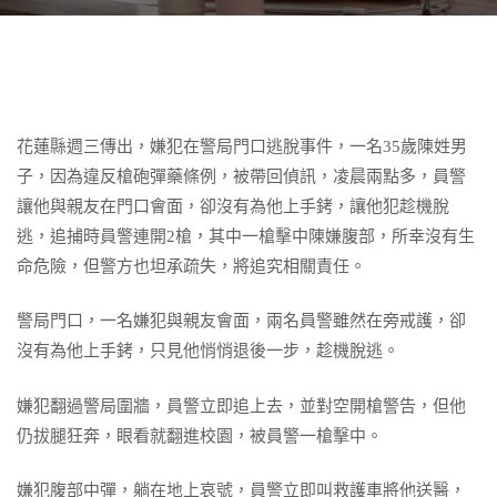
花蓮縣週三傳出，嫌犯在警局門口逃脫事件，一名35歲陳姓男
子，因為違反槍砲彈藥條例，被帶回偵訊，凌晨兩點多，員警
讓他與親友在門口會面，卻沒有為他上手銬，讓他犯趁機脫
逃，追捕時員警連開2槍，其中一槍擊中陳嫌腹部，所幸沒有生
命危險，但警方也坦承疏失，將追究相關責任。
警局門口，一名嫌犯與親友會面，兩名員警雖然在旁戒護，卻
沒有為他上手銬，只見他悄悄退後一步，趁機脫逃。
嫌犯翻過警局圍牆，員警立即追上去，並對空開槍警告，但他
仍拔腿狂奔，眼看就翻進校園，被員警一槍擊中。
嫌犯腹部中彈，躺在地上哀號，員警立即叫救護車將他送醫，