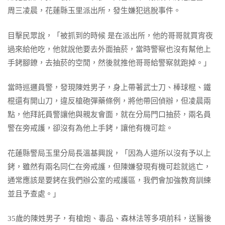
周三凌晨，花蓮縣玉里派出所，發生嫌犯逃脫事件。
目擊民眾說，「被抓到的時候 是在派出所，他的哥哥就買宵夜
過來給他吃，他就說他要去外面抽菸，當時警察也沒有幫他上
手銬腳鐐，去抽菸的空閒，然後就推他哥哥給警察就跑掉。」
當時巡邏員警，發現陳姓男子，身上帶著武士刀、棒球棍、鐵
棍還有開山刀，違反槍砲彈藥條例，將他帶回偵辦，但凌晨兩
點，他拜託員警讓他與親友會面，就在分局門口抽菸，兩名員
警在旁戒護，卻沒有為他上手銬，讓他有機可趁。
花蓮縣警局玉里分局長溫基興說，「因為人道所以沒有予以上
銬，雖然有兩名同仁在旁戒護，但陳嫌發現有機可趁就逃亡，
通常應該是要銬在我們辦公室的戒護區，我們會加強教育訓練
並且予查處。」
35歲的陳姓男子，有槍炮、毒品、森林法等多項前科，送醫後