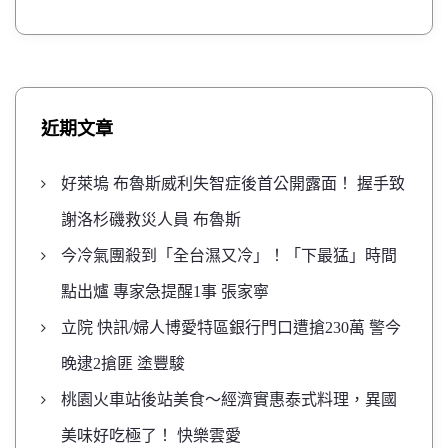
近期文章
好萊塢 布魯斯威利失智症後首公開露面！ 握手致
謝洛杉磯救災人員 布魯斯
今冷氣團殺到「全台濕又冷」！「下最猛」時間
點出爐 專家急提醒1事 張家寧
立院 快訊/婦人博愛特區銀行門口遭搶230萬 警今
晚逮2搶匪 塗豐駿
桃園火車站後站美食～經濟實惠泰式料理，異國
美味好吃極了！ 快樂雲愛