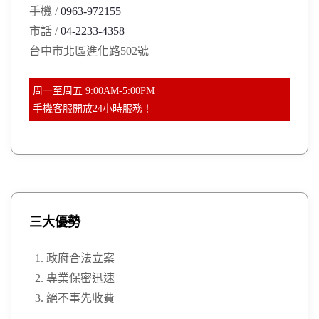
手機 /
0963-972155
r
市話 /
04-2233-4358
:
台中市北區進化路502號
周一至周五 9:00AM-5:00PM
手機客服開放24小時服務！
三大優勢
政府合法立案
專業保密迅速
絕不事先收費