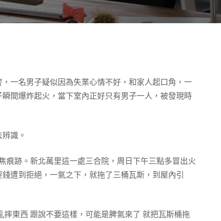
警，一名男子疑似因為失業心情不好，和家人起口角，一
子瞬間爆炸起火，當下室內正好只有男子一人，被發現時
法辨識。
燒焦痕跡。新北萬里這一處三合院，周日下午三點多冒出火
要錢遭到拒絕，一氣之下，就拖了三桶瓦斯，到屋內引
亂摔東西 跟說不要這樣，可能是脾氣來了 就把瓦斯桶拖