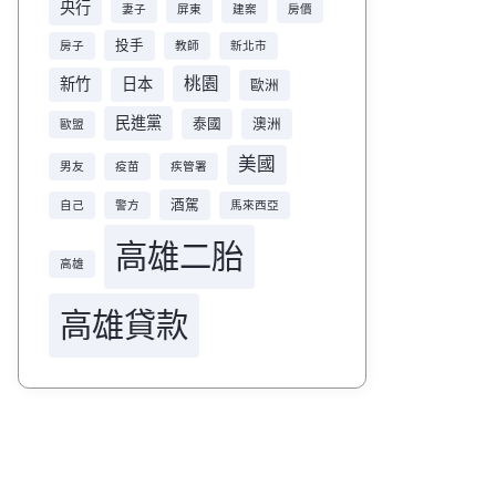
央行
妻子
屏東
建案
房價
投手
房子
教師
新北市
桃園
新竹
日本
歐洲
民進黨
泰國
澳洲
歐盟
美國
男友
疫苗
疾管署
酒駕
自己
警方
馬來西亞
高雄二胎
高雄
高雄貸款