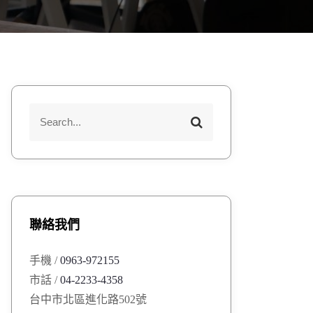
S
S
e
e
a
a
r
r
c
h
c
h
聯絡我們
f
o
手機 /
0963-972155
r
市話 /
04-2233-4358
:
台中市北區進化路502號