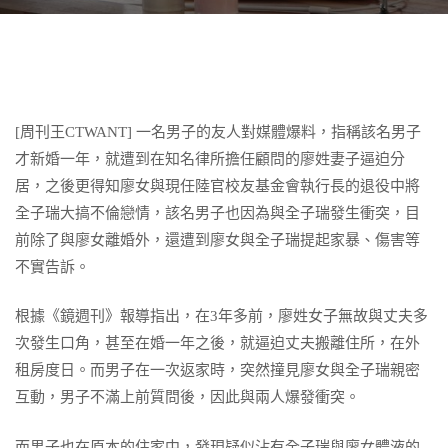
[周刊王CTWANT] 一名男子的友人對媒體爆料，指稱該名男子
才新婚一年，就遭到在知名律所擔任顧問的廖姓妻子逼迫分
居，之後更得知廖女與現任陸官校友基金會執行長的退役中將
全子瑞大搞不倫戀情，該名男子也因為與全子瑞發生衝突，目
前除了與廖女離婚外，還遭到廖女與全子瑞提起家暴、傷害等
不實告訴。
根據《鏡週刊》報導指出，在3年多前，廖姓女子無故與丈夫多
次發生口角，甚至在婚一年之後，就逼迫丈夫搬離住所，在外
租房度日。而男子在一次返家時，突然撞見廖女與全子瑞親密
互動，男子不滿上前質問後，因此與兩人爆發衝突。
而男子也在原本的住家中，發現疑似沾有全子瑞與廖女體液的