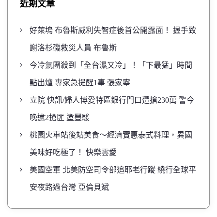
近期文章
好萊塢 布魯斯威利失智症後首公開露面！ 握手致
謝洛杉磯救災人員 布魯斯
今冷氣團殺到「全台濕又冷」！「下最猛」時間
點出爐 專家急提醒1事 張家寧
立院 快訊/婦人博愛特區銀行門口遭搶230萬 警今
晚逮2搶匪 塗豐駿
桃園火車站後站美食～經濟實惠泰式料理，異國
美味好吃極了！ 快樂雲愛
美國空軍 北美防空司令部追耶老行蹤 繞行全球平
安夜路過台灣 亞倫貝斌