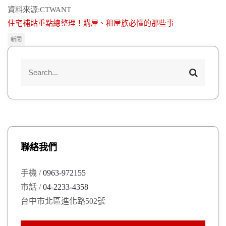
資料來源:CTWANT
住宅補貼重點總整理！購屋、租屋族必懂的那些事
新聞
S
S
e
e
a
a
r
r
c
h
c
h
聯絡我們
f
o
手機 /
0963-972155
r
市話 /
04-2233-4358
:
台中市北區進化路502號