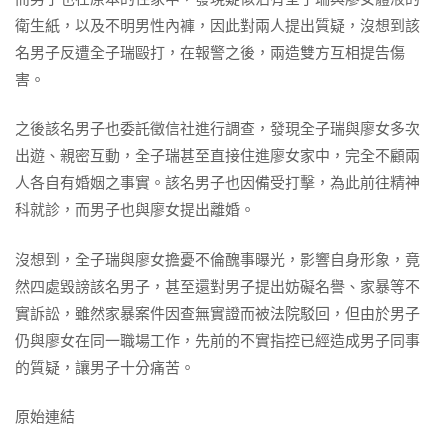
衛生紙，以及不明男性內褲，因此對兩人提出質疑，沒想到該
名男子反遭全子瑞毆打，在報警之後，兩造雙方互相提告傷
害。
之後該名男子也委託徵信社進行調查，發現全子瑞與廖女多次
出遊、親密互動，全子瑞甚至直接住進廖女家中，完全不顧兩
人各自有婚姻之事實。該名男子也因備受打擊，為此前往精神
科就診，而男子也與廖女提出離婚。
沒想到，全子瑞與廖女擔憂不倫醜事曝光，影響自身形象，竟
然四處毀謗該名男子，甚至還對男子提出妨礙名譽、家暴等不
實訴訟，雖然家暴案件因查無實證而被法院駁回，但由於男子
仍與廖女在同一職場工作，先前的不實指控已經造成男子同事
的質疑，讓男子十分痛苦。
原始連結