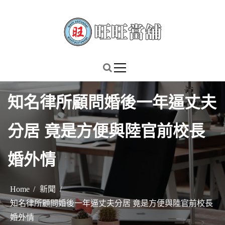
S
k
i
p
謹慎理財．信用無價
旺旺當舖
t
o
c
知名律所顧問婚後一年逼丈夫
o
n
分居 竟是方便與陸官前校長
t
e
婚外情
n
t
Home
新聞
知名律所顧問婚後一年逼丈夫分居 竟是方便與陸官前校長
婚外情