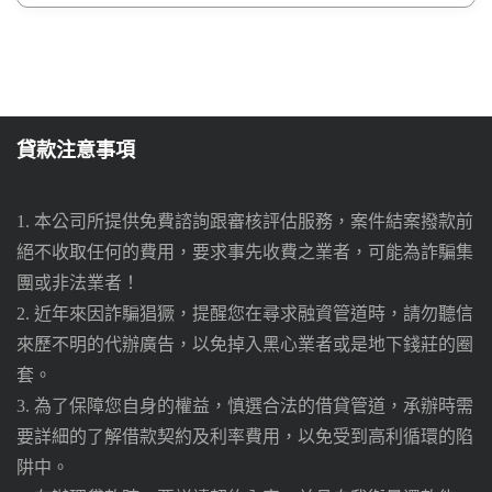
貸款注意事項
1. 本公司所提供免費諮詢跟審核評估服務，案件結案撥款前
絕不收取任何的費用，要求事先收費之業者，可能為詐騙集
團或非法業者！
2. 近年來因詐騙猖獗，提醒您在尋求融資管道時，請勿聽信
來歷不明的代辦廣告，以免掉入黑心業者或是地下錢莊的圈
套。
3. 為了保障您自身的權益，慎選合法的借貸管道，承辦時需
要詳細的了解借款契約及利率費用，以免受到高利循環的陷
阱中。