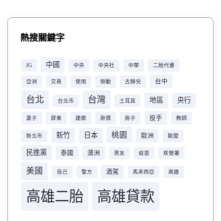
熱搜關鍵字
中國
IG
中央
中央社
中華
二胎代書
台中
亞洲
交易
使用
勞動
古靜兒
台北
台灣
地區
央行
台北市
土耳其
投手
妻子
屏東
建案
房價
房子
教師
桃園
新竹
日本
歐洲
新北市
歐盟
民進黨
泰國
澳洲
男友
疫苗
疾管署
美國
酒駕
自己
警方
馬來西亞
高雄
高雄二胎
高雄貸款