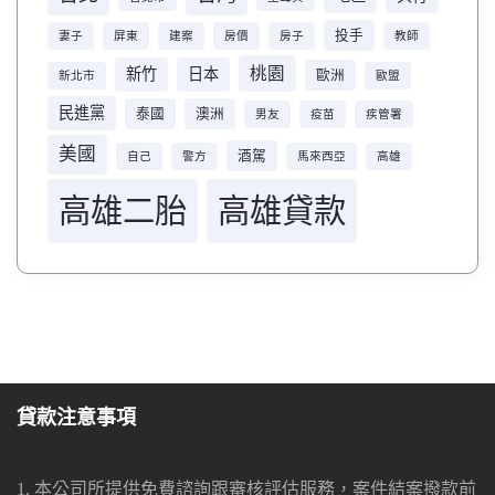
投手
妻子
屏東
建案
房價
房子
教師
桃園
新竹
日本
歐洲
新北市
歐盟
民進黨
泰國
澳洲
男友
疫苗
疾管署
美國
酒駕
自己
警方
馬來西亞
高雄
高雄二胎
高雄貸款
貸款注意事項
1. 本公司所提供免費諮詢跟審核評估服務，案件結案撥款前