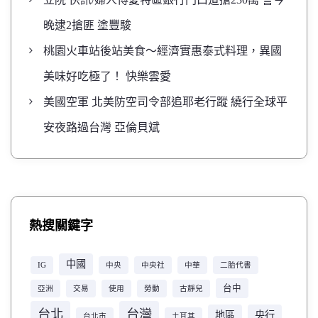
晚逮2搶匪 塗豐駿
桃園火車站後站美食～經濟實惠泰式料理，異國
美味好吃極了！ 快樂雲愛
美國空軍 北美防空司令部追耶老行蹤 繞行全球平
安夜路過台灣 亞倫貝斌
熱搜關鍵字
中國
IG
中央
中央社
中華
二胎代書
台中
亞洲
交易
使用
勞動
古靜兒
台北
台灣
地區
央行
台北市
土耳其