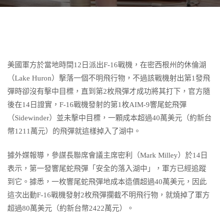
美國軍方於當地時間12日派出F-16戰機，在密西根州的休倫湖
（Lake Huron）擊落一個不明飛行物，不過該戰機射出第1發飛
彈時卻沒有擊中目標，直到第2枚飛彈才成功將其打下，官方隨
後在14日證實，F-16戰機發射的第1枚AIM-9響尾蛇飛彈
（Sidewinder）並未擊中目標，一顆成本超過40萬美元（約新台
幣1211萬元）的飛彈就這樣掉入了湖中。
據外媒報導，參謀長聯席會議主席密利（Mark Milley）於14日
表示，第一發響尾蛇飛彈「安全的落入湖中」，軍方已經追蹤
到它。據悉，一枚響尾蛇飛彈地成本造價超過40萬美元，因此
這次出動F-16戰機發射2枚飛彈攔截不明飛行物，就燒掉了軍方
超過80萬美元（約新台幣2422萬元）。