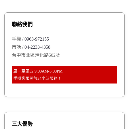
r
c
h
c
h
聯絡我們
f
o
手機 /
0963-972155
r
市話 /
04-2233-4358
:
台中市北區進化路502號
周一至周五 9:00AM-5:00PM
手機客服開放24小時服務！
三大優勢