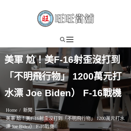
S
k
i
p
謹慎理財．信用無價
旺旺當舖
t
o
c
美軍 尬！美F-16射歪沒打到
o
n
「不明飛行物」 1200萬元打
t
e
水漂 Joe Biden） F-16戰機
n
t
Home
新聞
美軍 尬！美F-16射歪沒打到「不明飛行物」 1200萬元打水
漂 Joe Biden） F-16戰機