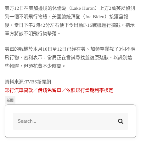
美方12日在美加邊境的休倫湖（Lake Huron）上方2萬英尺偵測
到一個不明飛行物體，美國總統拜登（Joe Biden）接獲呈報
後，當日下午2時42分左右便下令出動F-16戰機進行攔截，指示
軍方將該不明飛行物擊落。
美軍的戰機於本月10日至12日已經在美、加領空攔截了3個不明
飛行物，密利表示，當局正在嘗試尋找並復原殘骸、以識別這
些物體，但須花費不少時間。
資料來源:TVBS新聞網
銀行汽車貸款／借錢免留車／依照銀行當期利率核定
新聞
S
S
e
e
a
a
r