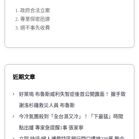
政府合法立案
專業保密迅速
絕不事先收費
近期文章
好萊塢 布魯斯威利失智症後首公開露面！ 握手致
謝洛杉磯救災人員 布魯斯
今冷氣團殺到「全台濕又冷」！「下最猛」時間
點出爐 專家急提醒1事 張家寧
立院 快訊/婦人博愛特區銀行門口遭搶230萬 警今