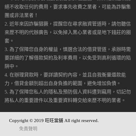
絕不收取任何的費用，要求事先收費之業者，可能為詐騙集
團或非法業者！
2. 近年來因詐騙猖獗，提醒您在尋求融資管道時，請勿聽信
來歷不明的代辦廣告，以免掉入黑心業者或是地下錢莊的圈
套。
3. 為了保障您自身的權益，慎選合法的借貸管道，承辦時需
要詳細的了解借款契約及利率費用，以免受到高利循環的陷
阱中。
4. 在辦理貸款時，要詳讀契約內容，並且自我衡量還款能
力，借貸金額別超出自身負擔的範圍，避免增加負債。
5. 為了保障您私人的隱私及預防個人資料遭到竊用，切記勿
將私人的重要證件以及重要資料轉交給來歷不明的業者。
Copyright © 2019 旺旺當舖 All right reserved.
免責聲明