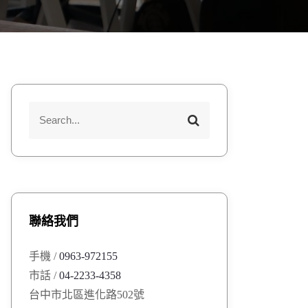
S
S
e
e
a
a
r
r
c
h
c
h
聯絡我們
f
o
手機 /
0963-972155
r
市話 /
04-2233-4358
:
台中市北區進化路502號