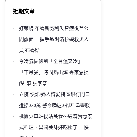
近期文章
好萊塢 布魯斯威利失智症後首公
開露面！ 握手致謝洛杉磯救災人
員 布魯斯
今冷氣團殺到「全台濕又冷」！
「下最猛」時間點出爐 專家急提
醒1事 張家寧
立院 快訊/婦人博愛特區銀行門口
遭搶230萬 警今晚逮2搶匪 塗豐駿
桃園火車站後站美食～經濟實惠泰
式料理，異國美味好吃極了！ 快