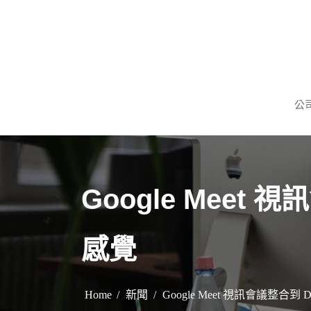
S
k
i
p
謹慎理財．信用無價
旺旺當舖
t
公
o
c
o
n
t
Google Mee
e
n
感覺
t
Home
新聞
Google Meet 視訊會議整合