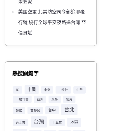
樂雲愛
美國空軍 北美防空司令部追耶老
行蹤 繞行全球平安夜路過台灣 亞
倫貝斌
熱搜關鍵字
中國
IG
中央
中央社
中華
二胎代書
亞洲
交易
使用
台北
台中
勞動
古靜兒
台灣
地區
台北市
土耳其