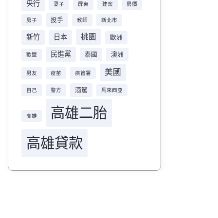
央行
妻子
屏東
建案
房價
投手
房子
教師
新北市
桃園
新竹
日本
歐洲
民進黨
泰國
澳洲
歐盟
美國
男友
疫苗
疾管署
酒駕
自己
警方
馬來西亞
高雄二胎
高雄
高雄貸款