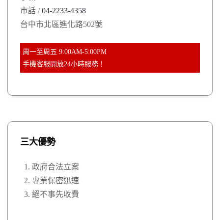
r
市話 /
04-2233-4358
:
台中市北區進化路502號
周一至周五 9:00AM-5:00PM
手機客服開放24小時服務！
三大優勢
政府合法立案
專業保密迅速
絕不事先收費