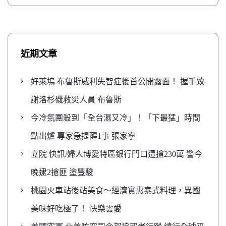
近期文章
好萊塢 布魯斯威利失智症後首公開露面！ 握手致
謝洛杉磯救災人員 布魯斯
今冷氣團殺到「全台濕又冷」！「下最猛」時間
點出爐 專家急提醒1事 張家寧
立院 快訊/婦人博愛特區銀行門口遭搶230萬 警今
晚逮2搶匪 塗豐駿
桃園火車站後站美食～經濟實惠泰式料理，異國
美味好吃極了！ 快樂雲愛