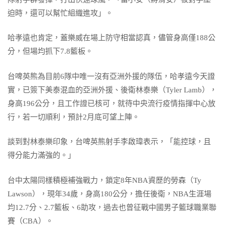
迫時，還可以幫忙組織進攻」。
哈孝遠也肯定，蓋樂威在場上防守相當認真，儘管身高僅188公
分，但場均抓下7.8籃板。
台啤英熊為目前6隊中唯一沒有亞洲外援的隊伍，哈孝遠今天證
實，已簽下美泰混血的亞洲外援、後衛林泰樂（Tyler Lamb），
身高196公分，且工作證已核可，就待中央流行疫情指揮中心放
行，若一切順利，預計2月底可望上陣。
談到對林泰樂印象，台啤英熊射手李啟瑋表示，「能控球，且
得分能力滿強的。」
台中太陽同樣積極補強戰力，鎖定8年NBA資歷的勞森（Ty
Lawson），現年34歲，身高180公分，擔任後衛，NBA生涯場
均12.7分、2.7籃板、6助攻，過去也曾征戰中國男子籃球職業聯
賽（CBA）。