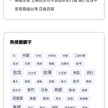
美國空軍 北美防空司令部追耶老行蹤 繞行全球平
安夜路過台灣 亞倫貝斌
熱搜關鍵字
中國
IG
中央
中央社
中華
二胎代書
台中
亞洲
交易
使用
勞動
古靜兒
台北
台灣
地區
央行
台北市
土耳其
投手
妻子
屏東
建案
房價
房子
教師
桃園
新竹
日本
歐洲
新北市
歐盟
民進黨
泰國
澳洲
男友
疫苗
疾管署
美國
酒駕
自己
警方
馬來西亞
高雄