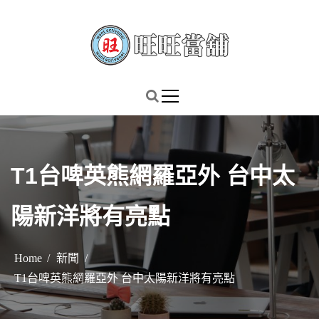
S
k
i
p
謹慎理財．信用無價
旺旺當舖
t
o
c
o
n
T1台啤英熊網羅亞外 台中太
t
e
陽新洋將有亮點
n
t
Home
新聞
T1台啤英熊網羅亞外 台中太陽新洋將有亮點