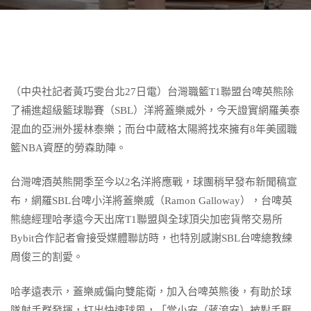
（中央社記者黃巧雯台北27日電）台灣職籃T1聯盟台啤英熊除
了補進超級籃球聯賽（SBL）洋將蓋樂威外，今天證實網羅美泰
混血的亞洲外援林泰樂；而台中葳格太陽將找來擁有8年美國職
籃NBA資歷的勞森助陣。
台灣啤酒英熊開季至今以2名洋將應戰，球團稍早發布新聞稿宣
布，網羅SBL台啤小洋將蓋樂威（Ramon Galloway），台啤英
熊總經理哈孝遠今天出席T1聯盟與全球頂尖加密貨幣交易所
Bybit合作記者會接受媒體聯訪時，也特別感謝SBL台啤總教練
周俊三的割愛。
哈孝遠表示，蓋樂威偏向雙能衛，加入台啤英熊後，有助於球
隊射手群發揮，打出快速球風，「當小安（蔣淯安）被對手壓