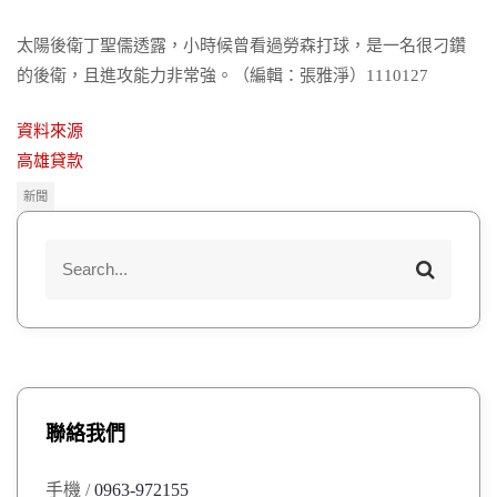
太陽後衛丁聖儒透露，小時候曾看過勞森打球，是一名很刁鑽
的後衛，且進攻能力非常強。（編輯：張雅淨）1110127
資料來源
高雄貸款
新聞
S
S
e
e
a
a
r
r
c
h
c
h
聯絡我們
f
o
手機 /
0963-972155