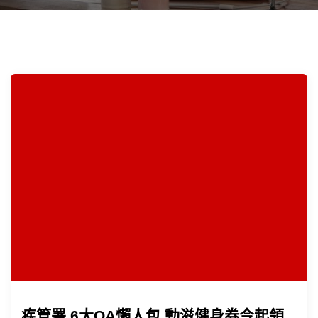
疾管署 6大QA懶人包 動滋健身券今起領