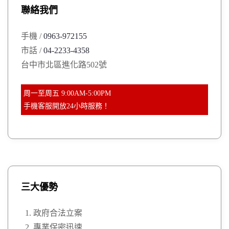
聯絡我們
f
o
手機 /
0963-972155
r
市話 /
04-2233-4358
:
台中市北區進化路502號
周一至周五 9:00AM-5:00PM
手機客服開放24小時服務！
三大優勢
政府合法立案
專業保密迅速