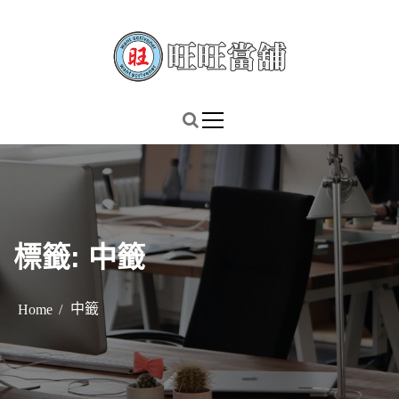
S
k
i
p
謹慎理財．信用無價
旺旺當舖
t
o
c
o
n
t
標籤:
中籤
e
n
t
中籤
Home