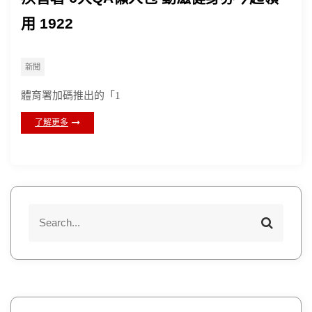
用 1922
新聞
體育署加碼推出的「1
了解更多
S
S
e
e
a
a
r
r
c
h
c
h