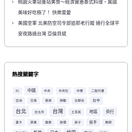
桃園火車站後站美食～經濟實惠泰式料理，異國
美味好吃極了！ 快樂雲愛
美國空軍 北美防空司令部追耶老行蹤 繞行全球平
安夜路過台灣 亞倫貝斌
熱搜關鍵字
中國
IG
中央
中央社
中華
二胎代書
台中
亞洲
交易
使用
勞動
古靜兒
台北
台灣
地區
央行
台北市
土耳其
投手
妻子
屏東
建案
房價
房子
教師