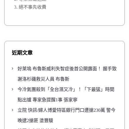
絕不事先收費
近期文章
好萊塢 布魯斯威利失智症後首公開露面！ 握手致
謝洛杉磯救災人員 布魯斯
今冷氣團殺到「全台濕又冷」！「下最猛」時間
點出爐 專家急提醒1事 張家寧
立院 快訊/婦人博愛特區銀行門口遭搶230萬 警今
晚逮2搶匪 塗豐駿