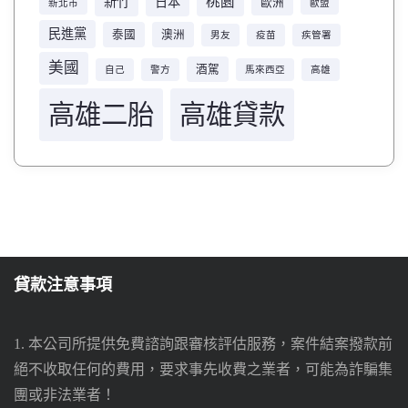
桃園
新竹
日本
歐洲
新北市
歐盟
民進黨
泰國
澳洲
男友
疫苗
疾管署
美國
酒駕
自己
警方
馬來西亞
高雄
高雄二胎
高雄貸款
貸款注意事項
1. 本公司所提供免費諮詢跟審核評估服務，案件結案撥款前
絕不收取任何的費用，要求事先收費之業者，可能為詐騙集
團或非法業者！