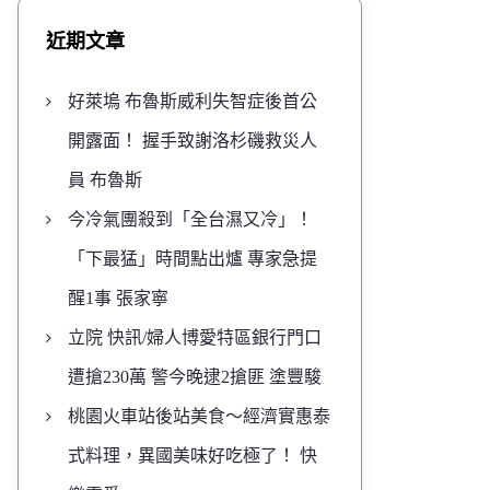
近期文章
好萊塢 布魯斯威利失智症後首公
開露面！ 握手致謝洛杉磯救災人
員 布魯斯
今冷氣團殺到「全台濕又冷」！
「下最猛」時間點出爐 專家急提
醒1事 張家寧
立院 快訊/婦人博愛特區銀行門口
遭搶230萬 警今晚逮2搶匪 塗豐駿
桃園火車站後站美食～經濟實惠泰
式料理，異國美味好吃極了！ 快