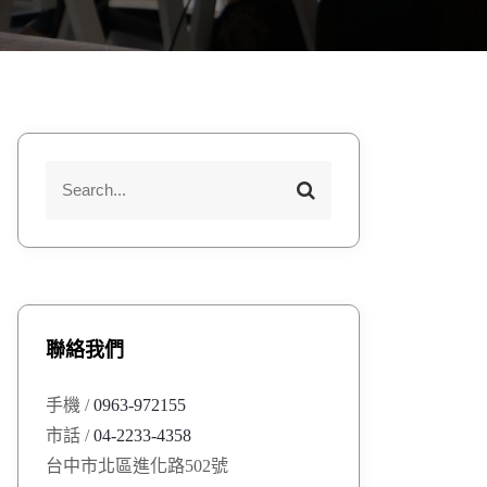
S
S
e
e
a
a
r
r
c
h
c
h
聯絡我們
f
o
手機 /
0963-972155
r
市話 /
04-2233-4358
:
台中市北區進化路502號