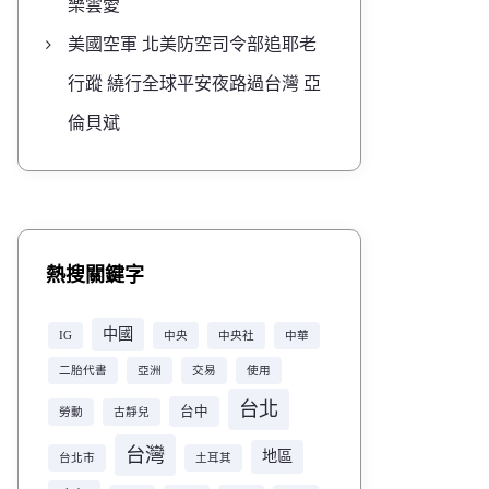
樂雲愛
美國空軍 北美防空司令部追耶老
行蹤 繞行全球平安夜路過台灣 亞
倫貝斌
熱搜關鍵字
中國
IG
中央
中央社
中華
二胎代書
亞洲
交易
使用
台北
台中
勞動
古靜兒
台灣
地區
台北市
土耳其