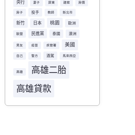
央行
妻子
屏東
建案
房價
投手
房子
教師
新北市
桃園
新竹
日本
歐洲
民進黨
泰國
澳洲
歐盟
美國
男友
疫苗
疾管署
酒駕
自己
警方
馬來西亞
高雄二胎
高雄
高雄貸款