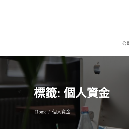
S
k
i
p
謹慎理財．信用無價
旺旺當舖
t
公
o
c
o
n
t
e
標籤:
個人資金
n
t
Home
個人資金