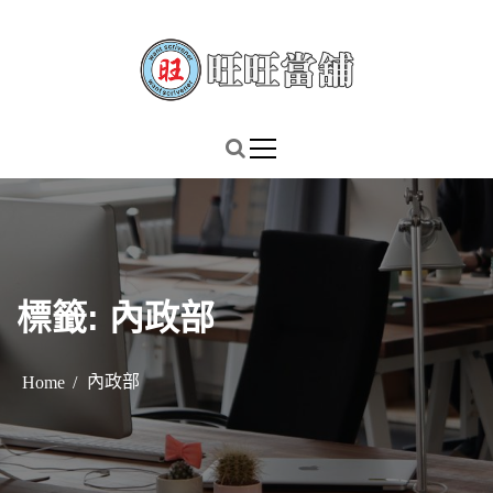
S
k
i
p
謹慎理財．信用無價
旺旺當舖
t
o
c
o
n
t
標籤:
內政部
e
n
t
內政部
Home