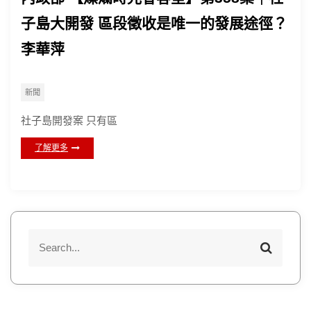
子島大開發 區段徵收是唯一的發展途徑？
李華萍
新聞
社子島開發案 只有區
了解更多
S
S
e
e
a
a
r
r
c
h