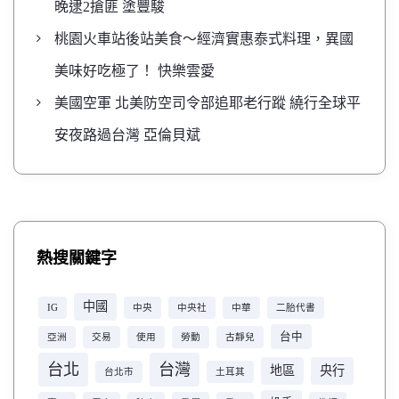
晚逮2搶匪 塗豐駿
桃園火車站後站美食～經濟實惠泰式料理，異國
美味好吃極了！ 快樂雲愛
美國空軍 北美防空司令部追耶老行蹤 繞行全球平
安夜路過台灣 亞倫貝斌
熱搜關鍵字
中國
IG
中央
中央社
中華
二胎代書
台中
亞洲
交易
使用
勞動
古靜兒
台北
台灣
地區
央行
台北市
土耳其