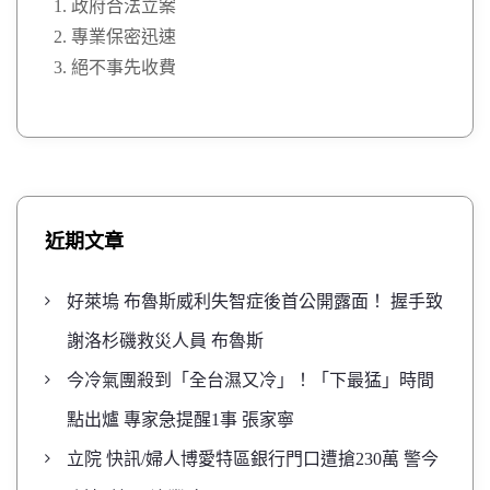
政府合法立案
專業保密迅速
絕不事先收費
近期文章
好萊塢 布魯斯威利失智症後首公開露面！ 握手致
謝洛杉磯救災人員 布魯斯
今冷氣團殺到「全台濕又冷」！「下最猛」時間
點出爐 專家急提醒1事 張家寧
立院 快訊/婦人博愛特區銀行門口遭搶230萬 警今