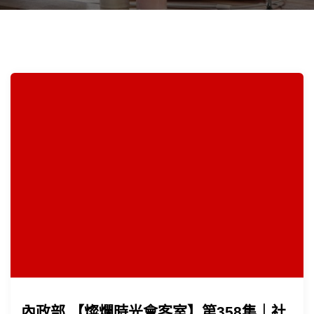
內政部 【燦爛時光會客室】第358集｜社