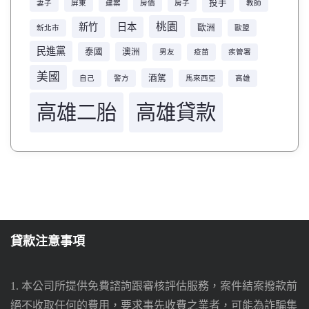
投手
妻子
屏東
建案
房價
房子
教師
桃園
新竹
日本
歐洲
新北市
歐盟
民進黨
泰國
澳洲
男友
疫苗
疾管署
美國
酒駕
自己
警方
馬來西亞
高雄
高雄二胎
高雄貸款
貸款注意事項
1. 本公司所提供免費諮詢跟審核評估服務，案件結案撥款前
絕不收取任何的費用，要求事先收費之業者，可能為詐騙集