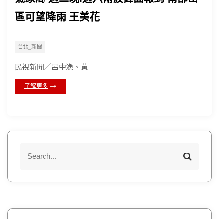
區可望降雨 王美花
台北_新聞
民視新聞／呂中漁、黃
了解更多
S
S
e
e
a
a
r
r
c
h
c
h