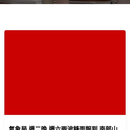
氣象局 週二晚.週六兩波鋒面報到 南部山