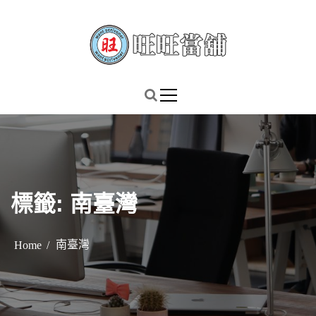
S
k
i
p
謹慎理財．信用無價
旺旺當舖
t
o
c
o
n
t
標籤:
南臺灣
e
n
t
南臺灣
Home