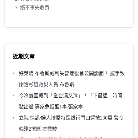
絕不事先收費
近期文章
好萊塢 布魯斯威利失智症後首公開露面！ 握手致
謝洛杉磯救災人員 布魯斯
今冷氣團殺到「全台濕又冷」！「下最猛」時間
點出爐 專家急提醒1事 張家寧
立院 快訊/婦人博愛特區銀行門口遭搶230萬 警今
晚逮2搶匪 塗豐駿