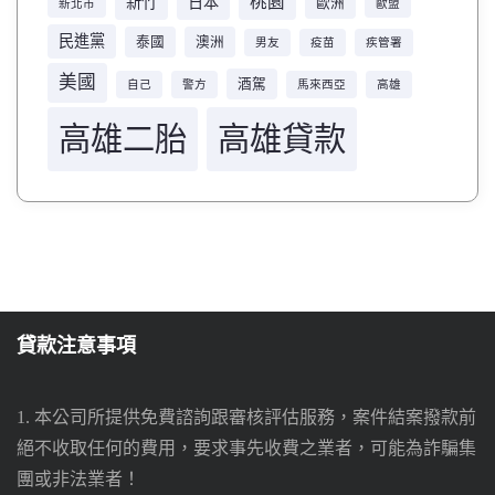
桃園
新竹
日本
歐洲
新北市
歐盟
民進黨
泰國
澳洲
男友
疫苗
疾管署
美國
酒駕
自己
警方
馬來西亞
高雄
高雄二胎
高雄貸款
貸款注意事項
1. 本公司所提供免費諮詢跟審核評估服務，案件結案撥款前
絕不收取任何的費用，要求事先收費之業者，可能為詐騙集
團或非法業者！