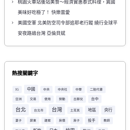
桃園火車站後站美食～經濟實惠泰式料理，異國
美味好吃極了！ 快樂雲愛
美國空軍 北美防空司令部追耶老行蹤 繞行全球平
安夜路過台灣 亞倫貝斌
熱搜關鍵字
中國
IG
中央
中央社
中華
二胎代書
台中
亞洲
交易
使用
勞動
古靜兒
台北
台灣
地區
央行
台北市
土耳其
投手
妻子
屏東
建案
房價
房子
教師