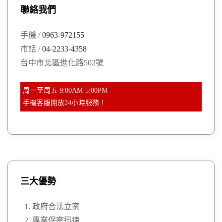
聯絡我們
f
o
手機 /
0963-972155
r
市話 /
04-2233-4358
:
台中市北區進化路502號
周一至周五 9:00AM-5:00PM
手機客服開放24小時服務！
三大優勢
政府合法立案
專業保密迅速