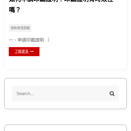
嗎？
貸款常見問題
一、申請印鑑證明 （
了解更多
S
S
e
e
a
a
r
r
c
h
c
h