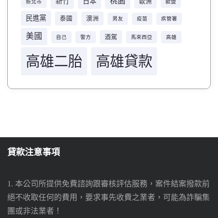
桃園
新竹
日本
歐洲
新北市
歐盟
民進黨
泰國
澳洲
男友
疫苗
疾管署
美國
酒駕
自己
警方
馬來西亞
高雄
高雄二胎
高雄貸款
貸款注意事項
1. 本公司所提供免費諮詢跟審核評估服務，案件結案撥款前
絕不收取任何的費用，要求事先收費之業者，可能為詐騙集
團或非法業者！