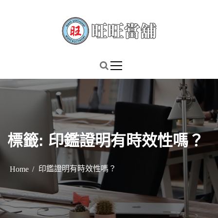
S
k
i
p
謹慎理財．信用無價
旺旺當舖
t
o
c
o
n
t
標籤:
印鑑證明有時效性嗎？
e
n
t
印鑑證明有時效性嗎？
Home