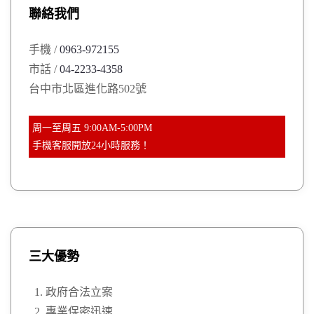
聯絡我們
f
o
手機 /
0963-972155
r
市話 /
04-2233-4358
:
台中市北區進化路502號
周一至周五 9:00AM-5:00PM
手機客服開放24小時服務！
三大優勢
政府合法立案
專業保密迅速