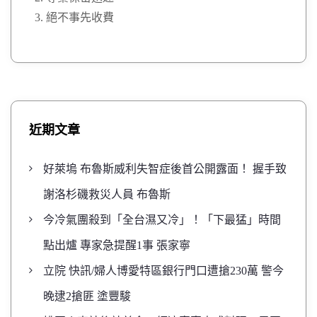
絕不事先收費
近期文章
好萊塢 布魯斯威利失智症後首公開露面！ 握手致
謝洛杉磯救災人員 布魯斯
今冷氣團殺到「全台濕又冷」！「下最猛」時間
點出爐 專家急提醒1事 張家寧
立院 快訊/婦人博愛特區銀行門口遭搶230萬 警今
晚逮2搶匪 塗豐駿