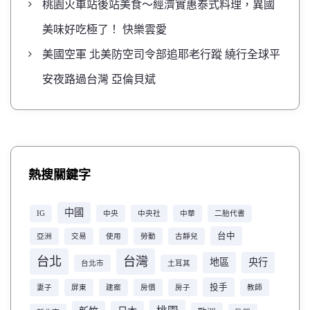
桃園火車站後站美食～經濟實惠泰式料理，異國
美味好吃極了！ 快樂雲愛
美國空軍 北美防空司令部追耶老行蹤 繞行全球平
安夜路過台灣 亞倫貝斌
熱搜關鍵字
中國
IG
中央
中央社
中華
二胎代書
台中
亞洲
交易
使用
勞動
古靜兒
台北
台灣
地區
央行
台北市
土耳其
投手
妻子
屏東
建案
房價
房子
教師