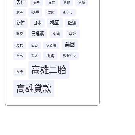
央行
妻子
屏東
建案
房價
投手
房子
教師
新北市
桃園
新竹
日本
歐洲
民進黨
泰國
澳洲
歐盟
美國
男友
疫苗
疾管署
酒駕
自己
警方
馬來西亞
高雄二胎
高雄
高雄貸款