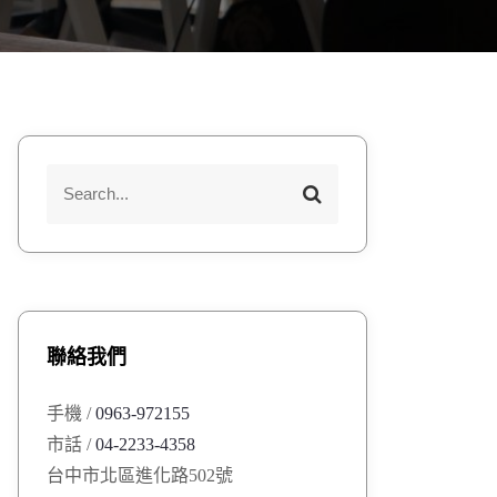
S
S
e
e
a
a
r
r
c
h
c
h
聯絡我們
f
o
手機 /
0963-972155
r
市話 /
04-2233-4358
:
台中市北區進化路502號