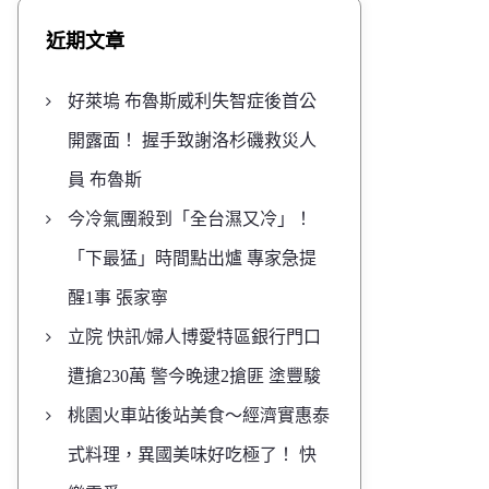
近期文章
好萊塢 布魯斯威利失智症後首公
開露面！ 握手致謝洛杉磯救災人
員 布魯斯
今冷氣團殺到「全台濕又冷」！
「下最猛」時間點出爐 專家急提
醒1事 張家寧
立院 快訊/婦人博愛特區銀行門口
遭搶230萬 警今晚逮2搶匪 塗豐駿
桃園火車站後站美食～經濟實惠泰
式料理，異國美味好吃極了！ 快