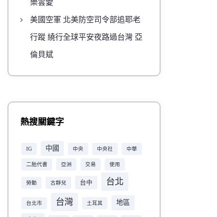
樂雲愛
美國空軍 北美防空司令部追耶老
行蹤 繞行全球平安夜路過台灣 亞
倫貝斌
熱搜關鍵字
中國
IG
中央
中央社
中華
二胎代書
亞洲
交易
使用
台北
台中
勞動
古靜兒
台灣
地區
台北市
土耳其