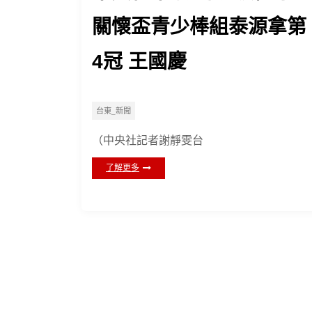
關懷盃青少棒組泰源拿第
4冠 王國慶
台東_新聞
（中央社記者謝靜雯台
了解更多