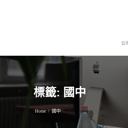
S
k
i
p
謹慎理財．信用無價
旺旺當舖
t
公
o
c
o
n
t
e
標籤:
國中
n
t
Home
國中