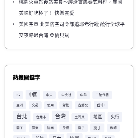
桃園火車站後站美食～經濟實惠泰式料理，異國
美味好吃極了！ 快樂雲愛
美國空軍 北美防空司令部追耶老行蹤 繞行全球平
安夜路過台灣 亞倫貝斌
熱搜關鍵字
中國
IG
中央
中央社
中華
二胎代書
台中
亞洲
交易
使用
勞動
古靜兒
台北
台灣
地區
央行
台北市
土耳其
投手
妻子
屏東
建案
房價
房子
教師