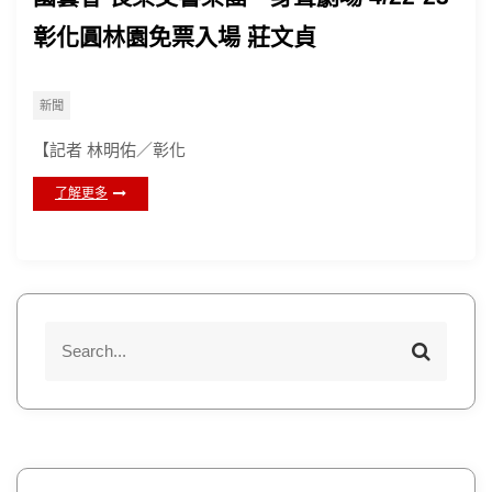
彰化圓林園免票入場 莊文貞
新聞
【記者 林明佑／彰化
了解更多
S
S
e
e
a
a
r
r
c
h
c
h