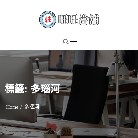
S
k
i
p
謹慎理財．信用無價
旺旺當舖
t
o
c
o
n
t
標籤:
多瑙河
e
n
t
多瑙河
Home