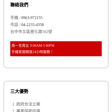
聯絡我們
f
o
手機 /
0963-972155
r
市話 /
04-2233-4358
:
台中市北區進化路502號
周一至周五 9:00AM-5:00PM
手機客服開放24小時服務！
三大優勢
政府合法立案
專業保密迅速