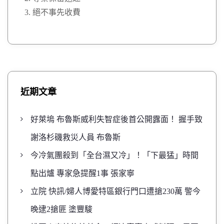
絕不事先收費
近期文章
好萊塢 布魯斯威利失智症後首公開露面！ 握手致
謝洛杉磯救災人員 布魯斯
今冷氣團殺到「全台濕又冷」！「下最猛」時間
點出爐 專家急提醒1事 張家寧
立院 快訊/婦人博愛特區銀行門口遭搶230萬 警今
晚逮2搶匪 塗豐駿