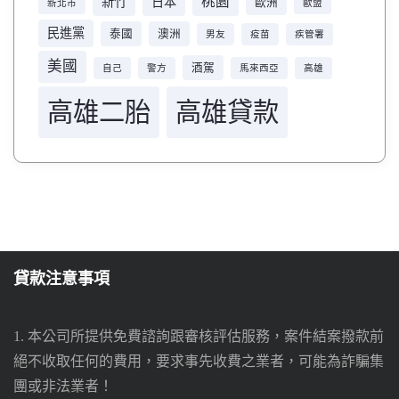
桃園
新竹
日本
歐洲
新北市
歐盟
民進黨
泰國
澳洲
男友
疫苗
疾管署
美國
酒駕
自己
警方
馬來西亞
高雄
高雄二胎
高雄貸款
貸款注意事項
1. 本公司所提供免費諮詢跟審核評估服務，案件結案撥款前
絕不收取任何的費用，要求事先收費之業者，可能為詐騙集
團或非法業者！