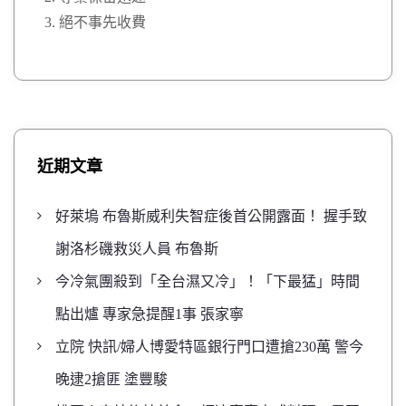
絕不事先收費
近期文章
好萊塢 布魯斯威利失智症後首公開露面！ 握手致
謝洛杉磯救災人員 布魯斯
今冷氣團殺到「全台濕又冷」！「下最猛」時間
點出爐 專家急提醒1事 張家寧
立院 快訊/婦人博愛特區銀行門口遭搶230萬 警今
晚逮2搶匪 塗豐駿