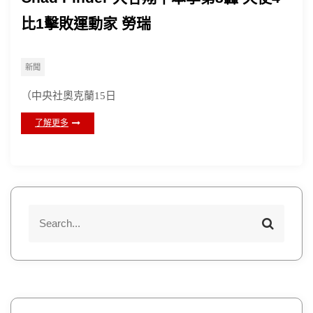
比1擊敗運動家 勞瑞
新聞
（中央社奧克蘭15日
了解更多
S
S
e
e
a
a
r
r
c
h
c
h