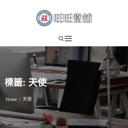
S
k
i
p
謹慎理財．信用無價
旺旺當舖
t
o
c
o
n
t
標籤:
天使
e
n
t
天使
Home