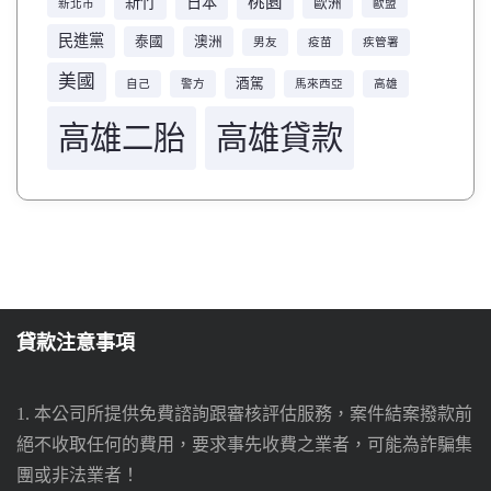
桃園
新竹
日本
歐洲
新北市
歐盟
民進黨
泰國
澳洲
男友
疫苗
疾管署
美國
酒駕
自己
警方
馬來西亞
高雄
高雄二胎
高雄貸款
貸款注意事項
1. 本公司所提供免費諮詢跟審核評估服務，案件結案撥款前
絕不收取任何的費用，要求事先收費之業者，可能為詐騙集
團或非法業者！