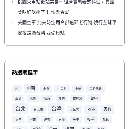
桃園火車站後站美食～經濟實惠泰式料理，異國
美味好吃極了！ 快樂雲愛
美國空軍 北美防空司令部追耶老行蹤 繞行全球平
安夜路過台灣 亞倫貝斌
熱搜關鍵字
中國
IG
中央
中央社
中華
二胎代書
台中
亞洲
交易
使用
勞動
古靜兒
台北
台灣
地區
央行
台北市
土耳其
投手
妻子
屏東
建案
房價
房子
教師