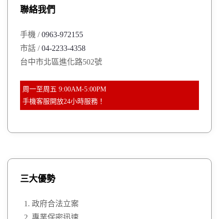
聯絡我們
f
o
手機 /
0963-972155
r
市話 /
04-2233-4358
:
台中市北區進化路502號
周一至周五 9:00AM-5:00PM
手機客服開放24小時服務！
三大優勢
政府合法立案
專業保密迅速