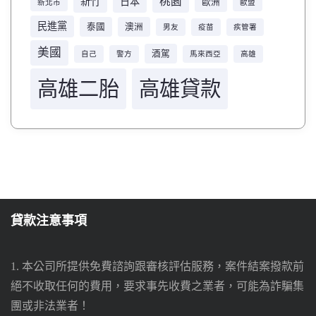
桃園
新竹
日本
歐洲
新北市
歐盟
民進黨
泰國
澳洲
男友
疫苗
疾管署
美國
酒駕
自己
警方
馬來西亞
高雄
高雄二胎
高雄貸款
貸款注意事項
1. 本公司所提供免費諮詢跟審核評估服務，案件結案撥款前
絕不收取任何的費用，要求事先收費之業者，可能為詐騙集
團或非法業者！