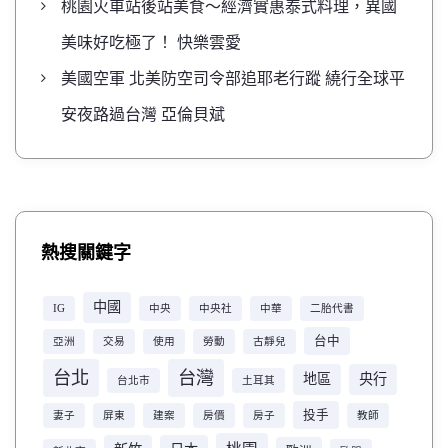
桃園火車站後站美食～經濟實惠泰式料理，異國
美味好吃極了！ 快樂雲愛
美國空軍 北美防空司令部追耶老行蹤 繞行全球平
安夜路過台灣 亞倫貝斌
熱搜關鍵字
中國
IG
中央
中央社
中華
二胎代書
台中
亞洲
交易
使用
勞動
古靜兒
台北
台灣
地區
央行
台北市
土耳其
投手
妻子
屏東
建案
房價
房子
教師