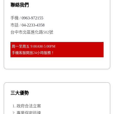
聯絡我們
f
o
手機 /
0963-972155
r
市話 /
04-2233-4358
:
台中市北區進化路502號
周一至周五 9:00AM-5:00PM
手機客服開放24小時服務！
三大優勢
政府合法立案
專業保密迅速