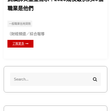
職業是他們
一般職業信用貸款
〔財經頻道／綜合報導
了解更多
S
S
e
e
a
a
r
r
c
h
c
h