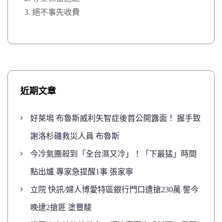
絕不事先收費
近期文章
好萊塢 布魯斯威利失智症後首公開露面！ 握手致
謝洛杉磯救災人員 布魯斯
今冷氣團殺到「全台濕又冷」！「下最猛」時間
點出爐 專家急提醒1事 張家寧
立院 快訊/婦人博愛特區銀行門口遭搶230萬 警今
晚逮2搶匪 塗豐駿