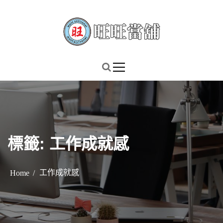
S
k
i
p
謹慎理財．信用無價
旺旺當舖
t
o
c
o
n
t
標籤:
工作成就感
e
n
t
工作成就感
Home