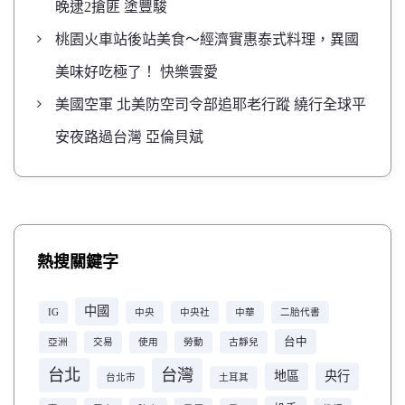
晚逮2搶匪 塗豐駿
桃園火車站後站美食～經濟實惠泰式料理，異國
美味好吃極了！ 快樂雲愛
美國空軍 北美防空司令部追耶老行蹤 繞行全球平
安夜路過台灣 亞倫貝斌
熱搜關鍵字
中國
IG
中央
中央社
中華
二胎代書
台中
亞洲
交易
使用
勞動
古靜兒
台北
台灣
地區
央行
台北市
土耳其