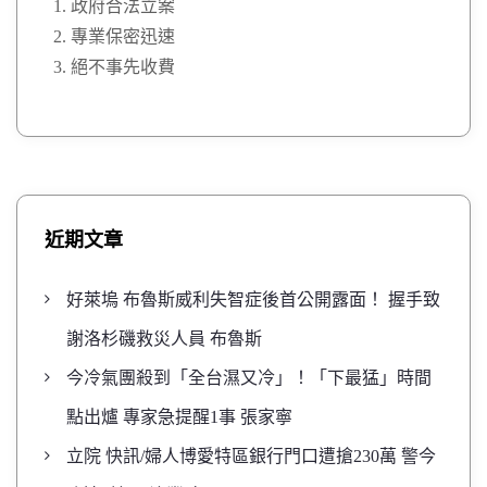
政府合法立案
專業保密迅速
絕不事先收費
近期文章
好萊塢 布魯斯威利失智症後首公開露面！ 握手致
謝洛杉磯救災人員 布魯斯
今冷氣團殺到「全台濕又冷」！「下最猛」時間
點出爐 專家急提醒1事 張家寧
立院 快訊/婦人博愛特區銀行門口遭搶230萬 警今