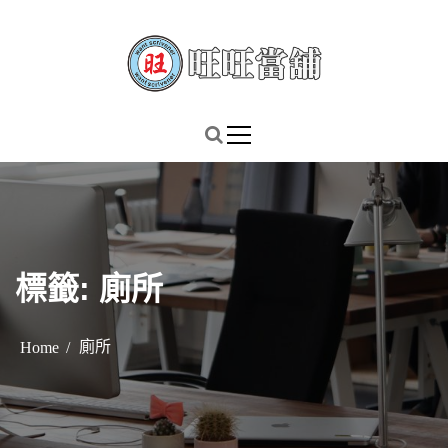
S
k
i
p
謹慎理財．信用無價
旺旺當舖
t
o
c
o
n
t
標籤:
廁所
e
n
t
廁所
Home