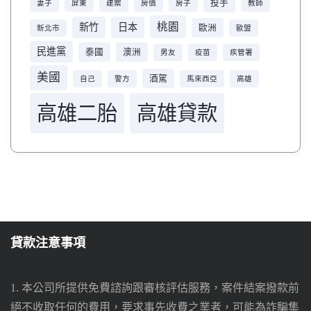
投手
妻子
屏東
建案
房價
房子
教師
桃園
新竹
日本
歐洲
新北市
歐盟
民進黨
泰國
澳洲
男友
疫苗
疾管署
美國
酒駕
自己
警方
馬來西亞
高雄
高雄二胎
高雄貸款
貸款注意事項
1. 本公司所提供免費諮詢跟審核評估服務，案件結案撥款前
絕不收取任何的費用，要求事先收費之業者，可能為詐騙集