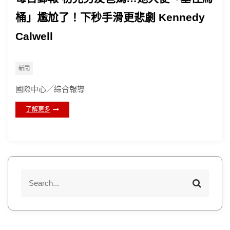
桶」尷尬了！下秒手滑更悲劇 Kennedy
Calwell
新聞
國際中心／綜合報導
了解更多
S
S
e
e
a
a
r
r
c
h