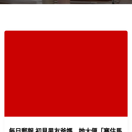
每日郵報 初見男友爸媽…她大便「塞住馬