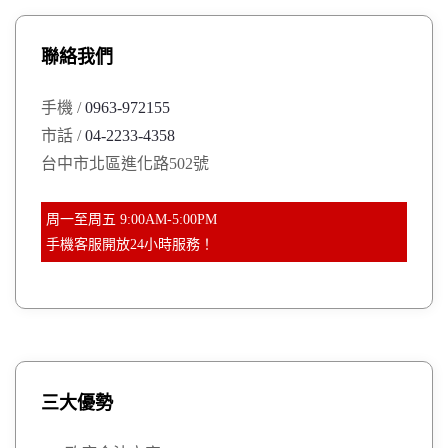
c
h
聯絡我們
f
o
手機 /
0963-972155
r
市話 /
04-2233-4358
:
台中市北區進化路502號
周一至周五 9:00AM-5:00PM
手機客服開放24小時服務！
三大優勢