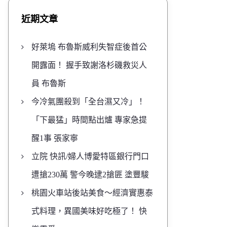
近期文章
好萊塢 布魯斯威利失智症後首公
開露面！ 握手致謝洛杉磯救災人
員 布魯斯
今冷氣團殺到「全台濕又冷」！
「下最猛」時間點出爐 專家急提
醒1事 張家寧
立院 快訊/婦人博愛特區銀行門口
遭搶230萬 警今晚逮2搶匪 塗豐駿
桃園火車站後站美食～經濟實惠泰
式料理，異國美味好吃極了！ 快