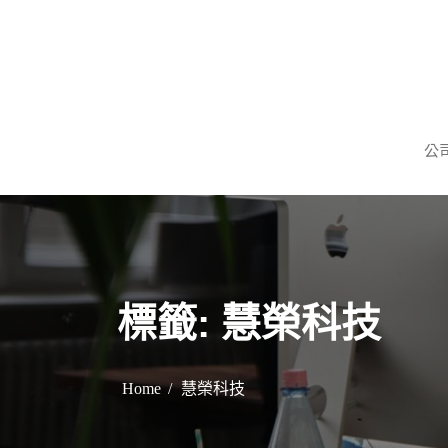
S
k
i
p
謹慎理財．信用無價
旺旺當舖
t
公
o
c
o
n
t
e
標籤:
慧榮科技
n
t
Home
慧榮科技