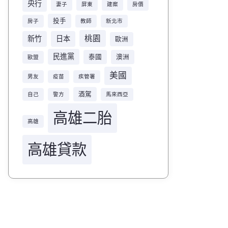
央行
妻子
屏東
建案
房價
投手
房子
教師
新北市
桃園
新竹
日本
歐洲
民進黨
泰國
澳洲
歐盟
美國
男友
疫苗
疾管署
酒駕
自己
警方
馬來西亞
高雄二胎
高雄
高雄貸款