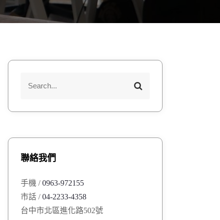
S
S
e
e
a
a
r
r
c
h
c
h
聯絡我們
f
o
手機 /
0963-972155
r
市話 /
04-2233-4358
:
台中市北區進化路502號