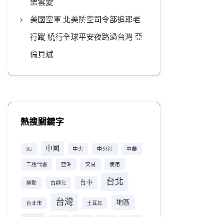
樂雲愛
美國空軍 北美防空司令部追耶老
行蹤 繞行全球平安夜路過台灣 亞
倫貝斌
熱搜關鍵字
中國
IG
中央
中央社
中華
二胎代書
亞洲
交易
使用
台北
台中
勞動
古靜兒
台灣
地區
台北市
土耳其