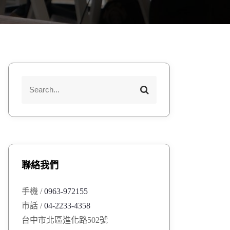
S
S
e
e
a
a
r
r
c
h
c
h
聯絡我們
f
o
手機 /
0963-972155
r
市話 /
04-2233-4358
:
台中市北區進化路502號