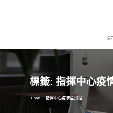
S
k
i
p
謹慎理財．信用無價
旺旺當舖
t
公
o
c
o
n
t
e
標籤:
指揮中心疫
n
t
Home
指揮中心疫情監測組