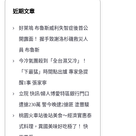
近期文章
好萊塢 布魯斯威利失智症後首公
開露面！ 握手致謝洛杉磯救災人
員 布魯斯
今冷氣團殺到「全台濕又冷」！
「下最猛」時間點出爐 專家急提
醒1事 張家寧
立院 快訊/婦人博愛特區銀行門口
遭搶230萬 警今晚逮2搶匪 塗豐駿
桃園火車站後站美食～經濟實惠泰
式料理，異國美味好吃極了！ 快