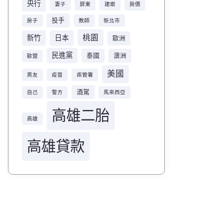
央行
妻子
屏東
建案
房價
投手
房子
教師
新北市
桃園
新竹
日本
歐洲
民進黨
泰國
澳洲
歐盟
美國
男友
疫苗
疾管署
酒駕
自己
警方
馬來西亞
高雄二胎
高雄
高雄貸款