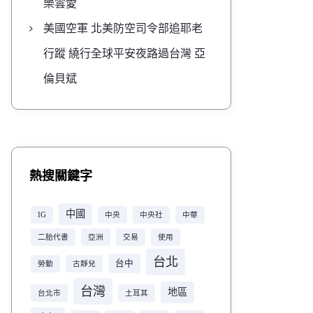
樂雲愛
美國空軍 北美防空司令部追耶老
行蹤 繞行全球平安夜路過台灣 亞
倫貝斌
熱搜關鍵字
中國
IG
中央
中央社
中華
二胎代書
亞洲
交易
使用
台北
台中
勞動
古靜兒
台灣
地區
台北市
土耳其