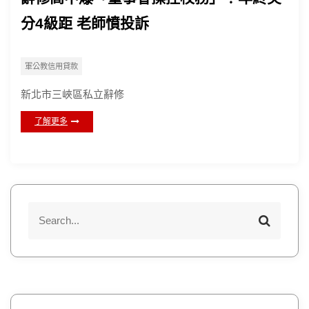
分4級距 老師憤投訴
軍公教信用貸款
新北市三峽區私立辭修
了解更多
S
S
e
e
a
a
r
r
c
h
c
h