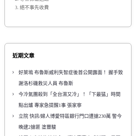
絕不事先收費
近期文章
好萊塢 布魯斯威利失智症後首公開露面！ 握手致
謝洛杉磯救災人員 布魯斯
今冷氣團殺到「全台濕又冷」！「下最猛」時間
點出爐 專家急提醒1事 張家寧
立院 快訊/婦人博愛特區銀行門口遭搶230萬 警今
晚逮2搶匪 塗豐駿