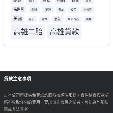
桃園
新竹
日本
歐洲
新北市
歐盟
民進黨
泰國
澳洲
男友
疫苗
疾管署
美國
酒駕
自己
警方
馬來西亞
高雄
高雄二胎
高雄貸款
貸款注意事項
1. 本公司所提供免費諮詢跟審核評估服務，案件結案撥款前
絕不收取任何的費用，要求事先收費之業者，可能為詐騙集
團或非法業者！