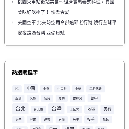
桃園火車站後站美食～經濟實惠泰式料理，異國
美味好吃極了！ 快樂雲愛
美國空軍 北美防空司令部追耶老行蹤 繞行全球平
安夜路過台灣 亞倫貝斌
熱搜關鍵字
中國
IG
中央
中央社
中華
二胎代書
台中
亞洲
交易
使用
勞動
古靜兒
台北
台灣
地區
央行
台北市
土耳其
投手
妻子
屏東
建案
房價
房子
教師