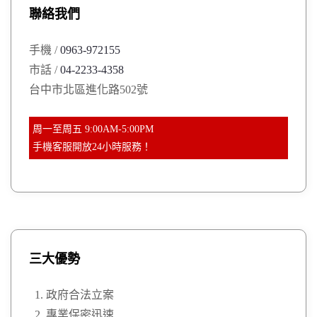
聯絡我們
f
o
手機 /
0963-972155
r
市話 /
04-2233-4358
:
台中市北區進化路502號
周一至周五 9:00AM-5:00PM
手機客服開放24小時服務！
三大優勢
政府合法立案
專業保密迅速