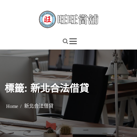
S
k
i
p
謹慎理財．信用無價
旺旺當舖
t
o
c
o
n
t
標籤:
新北合法借貸
e
n
t
新北合法借貸
Home