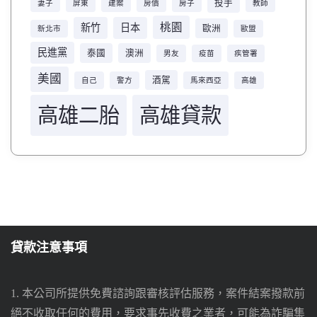
投手
妻子
屏東
建案
房價
房子
教師
桃園
新竹
日本
歐洲
新北市
歐盟
民進黨
泰國
澳洲
男友
疫苗
疾管署
美國
酒駕
自己
警方
馬來西亞
高雄
高雄二胎
高雄貸款
貸款注意事項
1. 本公司所提供免費諮詢跟審核評估服務，案件結案撥款前
絕不收取任何的費用，要求事先收費之業者，可能為詐騙集