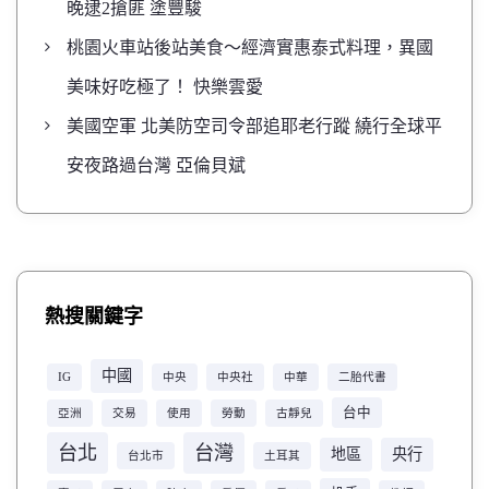
晚逮2搶匪 塗豐駿
桃園火車站後站美食～經濟實惠泰式料理，異國
美味好吃極了！ 快樂雲愛
美國空軍 北美防空司令部追耶老行蹤 繞行全球平
安夜路過台灣 亞倫貝斌
熱搜關鍵字
中國
IG
中央
中央社
中華
二胎代書
台中
亞洲
交易
使用
勞動
古靜兒
台北
台灣
地區
央行
台北市
土耳其