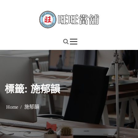
S
k
i
p
謹慎理財．信用無價
旺旺當舖
t
o
c
o
n
t
標籤:
施郁韻
e
n
t
施郁韻
Home