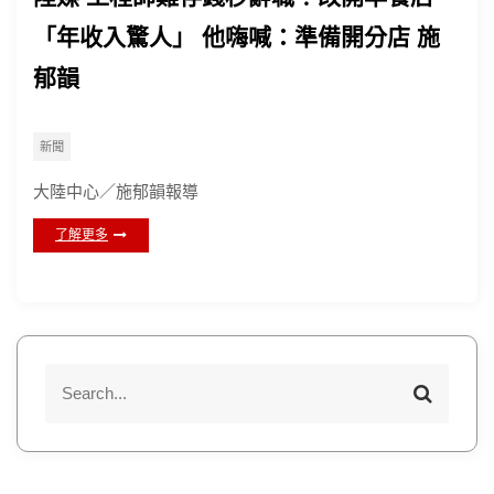
「年收入驚人」 他嗨喊：準備開分店 施
郁韻
新聞
大陸中心／施郁韻報導
了解更多
S
S
e
e
a
a
r
r
c
h