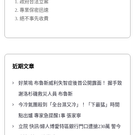
政府合法立案
專業保密迅速
絕不事先收費
近期文章
好萊塢 布魯斯威利失智症後首公開露面！ 握手致
謝洛杉磯救災人員 布魯斯
今冷氣團殺到「全台濕又冷」！「下最猛」時間
點出爐 專家急提醒1事 張家寧
立院 快訊/婦人博愛特區銀行門口遭搶230萬 警今