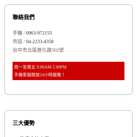
c
h
聯絡我們
f
o
手機 /
0963-972155
r
市話 /
04-2233-4358
:
台中市北區進化路502號
周一至周五 9:00AM-5:00PM
手機客服開放24小時服務！
三大優勢