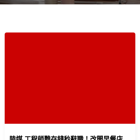
陸媒 工程師難存錢秒辭職！改開早餐店