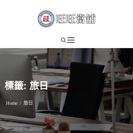
S
k
i
p
謹慎理財．信用無價
旺旺當舖
t
o
c
o
n
t
標籤:
旅日
e
n
t
旅日
Home