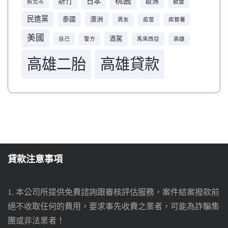
桃園
新竹
日本
歐洲
新北市
歐盟
民進黨
泰國
澳洲
男友
疫苗
疾管署
美國
酒駕
自己
警方
馬來西亞
高雄
高雄二胎
高雄貸款
貸款注意事項
1. 本公司所提供免費諮詢跟審核評估服務，案件結案撥款前
絕不收取任何的費用，要求事先收費之業者，可能為詐騙集
團或非法業者！