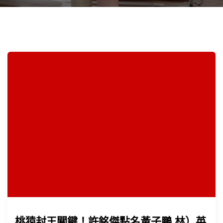
桃猿封王關鍵！許銘傑點名黃子鵬 林）英