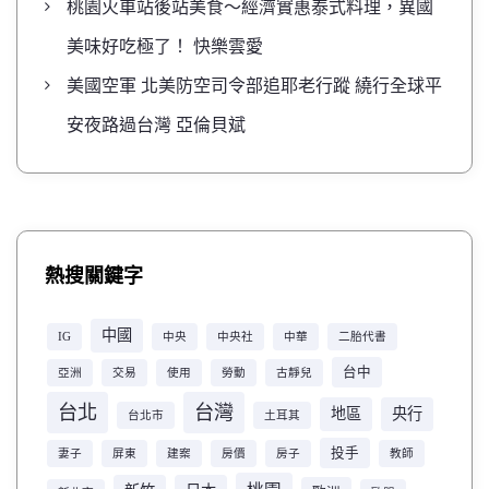
桃園火車站後站美食～經濟實惠泰式料理，異國
美味好吃極了！ 快樂雲愛
美國空軍 北美防空司令部追耶老行蹤 繞行全球平
安夜路過台灣 亞倫貝斌
熱搜關鍵字
中國
IG
中央
中央社
中華
二胎代書
台中
亞洲
交易
使用
勞動
古靜兒
台北
台灣
地區
央行
台北市
土耳其
投手
妻子
屏東
建案
房價
房子
教師