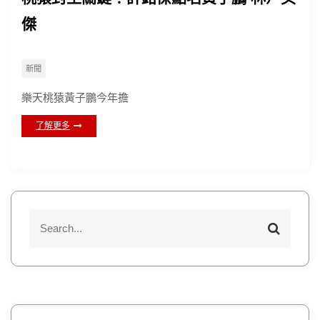
傑
新聞
樂天桃猿黃子鵬今年擔
了解更多
S
S
e
e
a
a
r
r
c
h
c
h