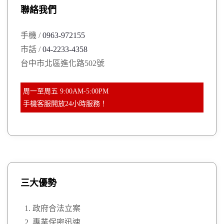
聯絡我們
f
o
手機 /
0963-972155
r
市話 /
04-2233-4358
:
台中市北區進化路502號
周一至周五 9:00AM-5:00PM
手機客服開放24小時服務！
三大優勢
政府合法立案
專業保密迅速