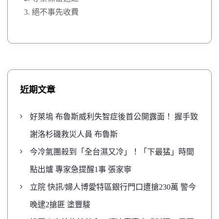
絕不事先收費
近期文章
好萊塢 布魯斯威利失智症後首公開露面！ 握手致
謝洛杉磯救災人員 布魯斯
今冷氣團殺到「全台濕又冷」！「下最猛」時間
點出爐 專家急提醒1事 張家寧
立院 快訊/婦人博愛特區銀行門口遭搶230萬 警今
晚逮2搶匪 塗豐駿