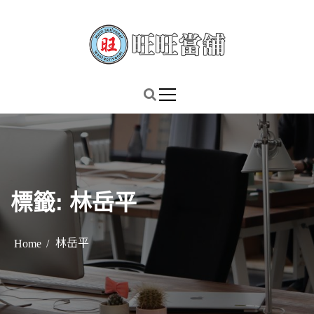
S
k
i
p
謹慎理財．信用無價
旺旺當舖
t
o
c
o
n
t
標籤:
林岳平
e
n
t
林岳平
Home