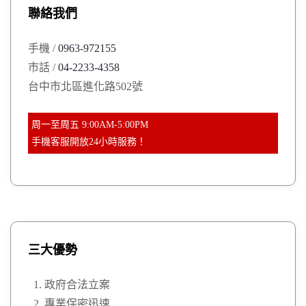
聯絡我們
f
o
手機 /
0963-972155
r
市話 /
04-2233-4358
:
台中市北區進化路502號
周一至周五 9:00AM-5:00PM
手機客服開放24小時服務！
三大優勢
政府合法立案
專業保密迅速