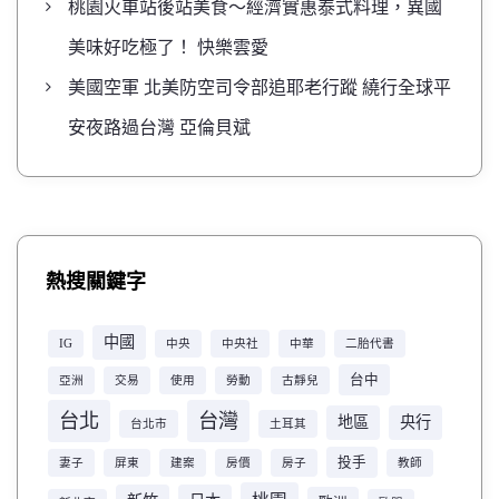
桃園火車站後站美食～經濟實惠泰式料理，異國
美味好吃極了！ 快樂雲愛
美國空軍 北美防空司令部追耶老行蹤 繞行全球平
安夜路過台灣 亞倫貝斌
熱搜關鍵字
中國
IG
中央
中央社
中華
二胎代書
台中
亞洲
交易
使用
勞動
古靜兒
台北
台灣
地區
央行
台北市
土耳其
投手
妻子
屏東
建案
房價
房子
教師