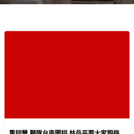
重訓營 獅隊台南開訓 林岳平要大家期待