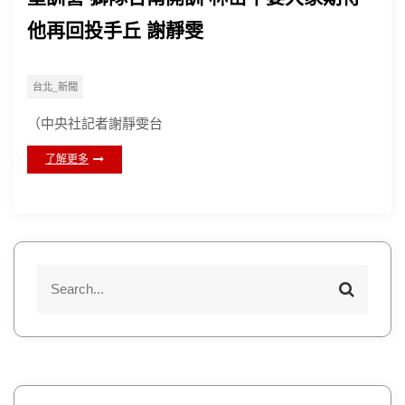
他再回投手丘 謝靜雯
台北_新聞
（中央社記者謝靜雯台
了解更多
S
S
e
e
a
a
r
r
c
h
c
h