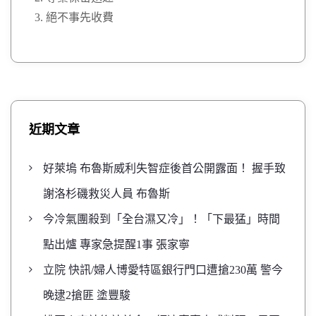
絕不事先收費
近期文章
好萊塢 布魯斯威利失智症後首公開露面！ 握手致
謝洛杉磯救災人員 布魯斯
今冷氣團殺到「全台濕又冷」！「下最猛」時間
點出爐 專家急提醒1事 張家寧
立院 快訊/婦人博愛特區銀行門口遭搶230萬 警今
晚逮2搶匪 塗豐駿