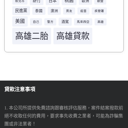
桃園
新竹
日本
歐洲
新北市
歐盟
民進黨
泰國
澳洲
男友
疫苗
疾管署
美國
酒駕
自己
警方
馬來西亞
高雄
高雄二胎
高雄貸款
貸款注意事項
1. 本公司所提供免費諮詢跟審核評估服務，案件結案撥款前
絕不收取任何的費用，要求事先收費之業者，可能為詐騙集
團或非法業者！