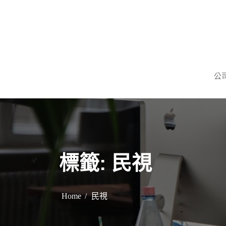
S
k
i
p
謹慎理財．信用無價
旺旺當舖
t
公
o
c
o
n
t
e
標籤:
民視
n
t
Home
民視