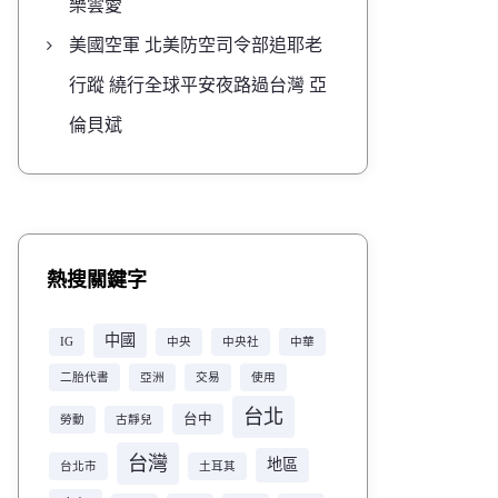
樂雲愛
美國空軍 北美防空司令部追耶老
行蹤 繞行全球平安夜路過台灣 亞
倫貝斌
熱搜關鍵字
中國
IG
中央
中央社
中華
二胎代書
亞洲
交易
使用
台北
台中
勞動
古靜兒
台灣
地區
台北市
土耳其