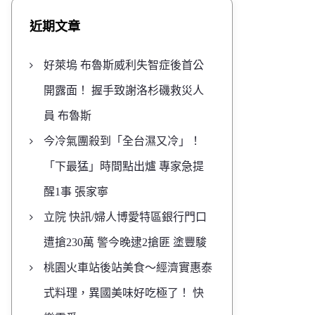
近期文章
好萊塢 布魯斯威利失智症後首公
開露面！ 握手致謝洛杉磯救災人
員 布魯斯
今冷氣團殺到「全台濕又冷」！
「下最猛」時間點出爐 專家急提
醒1事 張家寧
立院 快訊/婦人博愛特區銀行門口
遭搶230萬 警今晚逮2搶匪 塗豐駿
桃園火車站後站美食～經濟實惠泰
式料理，異國美味好吃極了！ 快