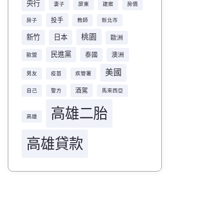
央行
妻子
屏東
建案
房價
投手
房子
教師
新北市
桃園
新竹
日本
歐洲
民進黨
泰國
澳洲
歐盟
美國
男友
疫苗
疾管署
酒駕
自己
警方
馬來西亞
高雄二胎
高雄
高雄貸款