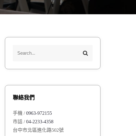
S
S
e
e
a
a
r
r
c
h
c
h
聯絡我們
f
o
手機 /
0963-972155
r
市話 /
04-2233-4358
:
台中市北區進化路502號