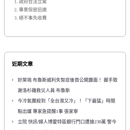
政府合法立案
專業保密迅速
絕不事先收費
近期文章
好萊塢 布魯斯威利失智症後首公開露面！ 握手致
謝洛杉磯救災人員 布魯斯
今冷氣團殺到「全台濕又冷」！「下最猛」時間
點出爐 專家急提醒1事 張家寧
立院 快訊/婦人博愛特區銀行門口遭搶230萬 警今