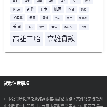
投手
妻子
屏東
建案
房價
房子
教師
桃園
新竹
日本
歐洲
新北市
歐盟
民進黨
泰國
澳洲
男友
疫苗
疾管署
美國
酒駕
自己
警方
馬來西亞
高雄
高雄二胎
高雄貸款
貸款注意事項
1. 本公司所提供免費諮詢跟審核評估服務，案件結案撥款前
絕不收取任何的費用，要求事先收費之業者，可能為詐騙集