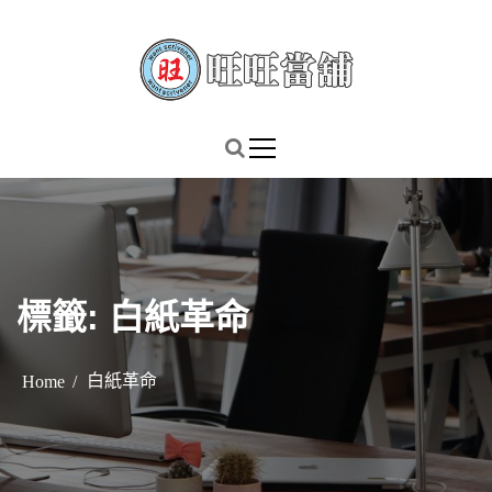
S
k
i
p
謹慎理財．信用無價
旺旺當舖
t
o
c
o
n
t
標籤:
白紙革命
e
n
t
白紙革命
Home