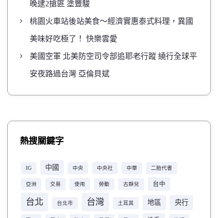
晚逮2搶匪 塗豐駿
桃園火車站後站美食～經濟實惠泰式料理，異國
美味好吃極了！ 快樂雲愛
美國空軍 北美防空司令部追耶老行蹤 繞行全球平
安夜路過台灣 亞倫貝斌
熱搜關鍵字
中國
IG
中央
中央社
中華
二胎代書
台中
亞洲
交易
使用
勞動
古靜兒
台北
台灣
地區
央行
台北市
土耳其