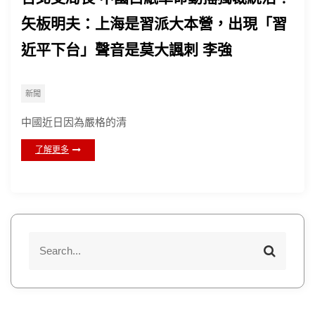
矢板明夫：上海是習派大本營，出現「習
近平下台」聲音是莫大諷刺 李強
新聞
中國近日因為嚴格的清
了解更多
S
S
e
e
a
a
r
r
c
h