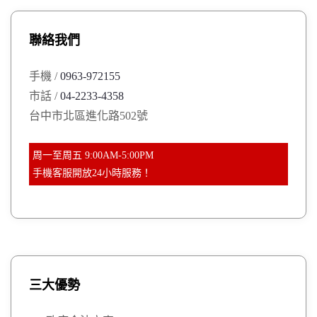
c
h
聯絡我們
f
o
手機 /
0963-972155
r
市話 /
04-2233-4358
:
台中市北區進化路502號
周一至周五 9:00AM-5:00PM
手機客服開放24小時服務！
三大優勢