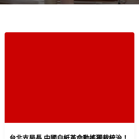
台北支局長 中國白紙革命動搖獨裁統治！