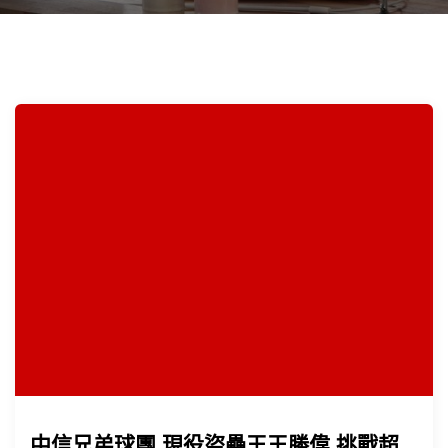
中信兄弟球團 現役盜壘王王勝偉 挑戰超