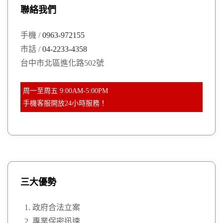
聯絡我們
f
o
手機 /
0963-972155
r
市話 /
04-2233-4358
:
台中市北區進化路502號
周一至周五 9:00AM-5:00PM
手機客服開放24小時服務！
三大優勢
政府合法立案
專業保密迅速