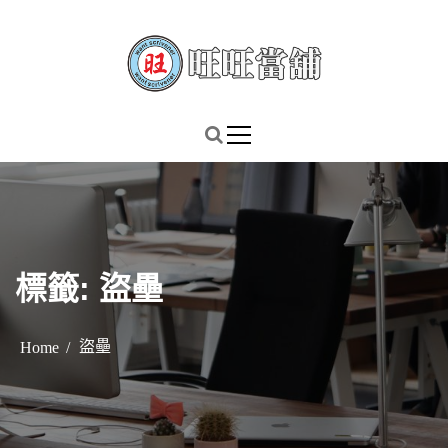
S
k
i
p
謹慎理財．信用無價
旺旺當舖
t
o
c
o
n
t
標籤:
盜壘
e
n
t
盜壘
Home