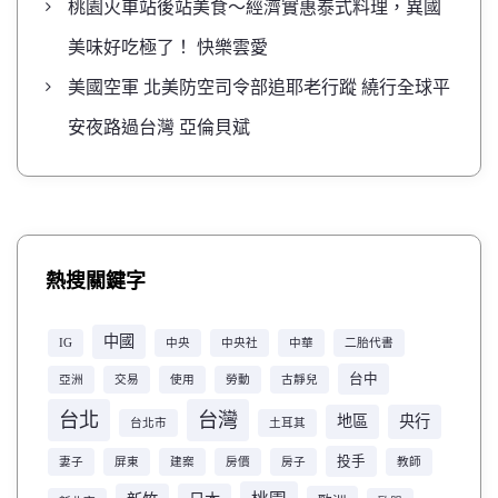
桃園火車站後站美食～經濟實惠泰式料理，異國
美味好吃極了！ 快樂雲愛
美國空軍 北美防空司令部追耶老行蹤 繞行全球平
安夜路過台灣 亞倫貝斌
熱搜關鍵字
中國
IG
中央
中央社
中華
二胎代書
台中
亞洲
交易
使用
勞動
古靜兒
台北
台灣
地區
央行
台北市
土耳其
投手
妻子
屏東
建案
房價
房子
教師