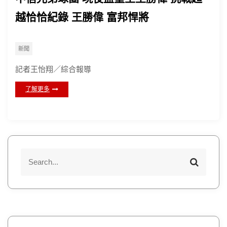
越恰恰紀錄 王勝偉 富邦悍將
新聞
記者王怡翔／綜合報導
了解更多
S
S
e
e
a
a
r
r
c
h
c
h