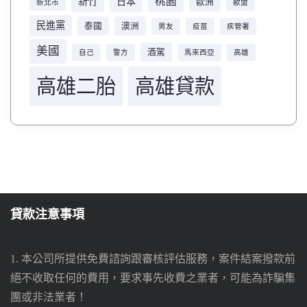
桃園
新竹
日本
歐洲
新北市
歐盟
民進黨
泰國
澳洲
男友
疫苗
疾管署
美國
酒駕
自己
警方
馬來西亞
高雄
高雄二胎
高雄貸款
貸款注意事項
1. 本公司所提供免費諮詢跟審核評估服務，案件結案撥款前
絕不收取任何的費用，要求事先收費之業者，可能為詐騙集
團或非法業者！