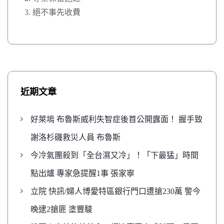
絕不事先收費
近期文章
好萊塢 布魯斯威利失智症後首公開露面！ 握手致
謝洛杉磯救災人員 布魯斯
今冷氣團殺到「全台濕又冷」！「下最猛」時間
點出爐 專家急提醒1事 張家寧
立院 快訊/婦人博愛特區銀行門口遭搶230萬 警今
晚逮2搶匪 塗豐駿