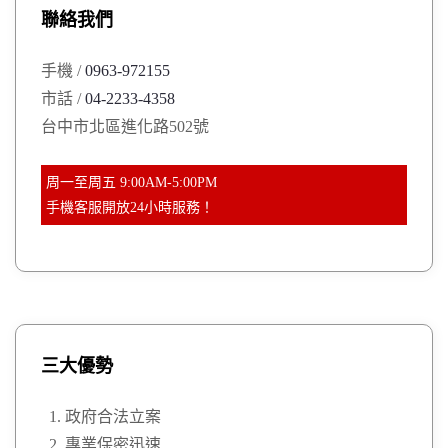
聯絡我們
f
o
手機 /
0963-972155
r
市話 /
04-2233-4358
:
台中市北區進化路502號
周一至周五 9:00AM-5:00PM
手機客服開放24小時服務！
三大優勢
政府合法立案
專業保密迅速