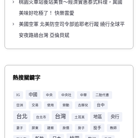
桃園火車站後站美食～經濟實惠泰式料理，異國
美味好吃極了！ 快樂雲愛
美國空軍 北美防空司令部追耶老行蹤 繞行全球平
安夜路過台灣 亞倫貝斌
熱搜關鍵字
中國
IG
中央
中央社
中華
二胎代書
台中
亞洲
交易
使用
勞動
古靜兒
台北
台灣
地區
央行
台北市
土耳其
投手
妻子
屏東
建案
房價
房子
教師