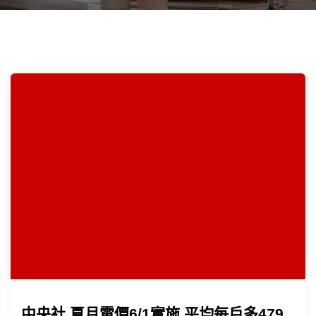
中央社 夏月電價6/1實施 平均每戶多479