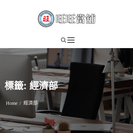
S
k
i
p
謹慎理財．信用無價
旺旺當舖
t
o
c
o
n
t
標籤:
經濟部
e
n
t
經濟部
Home