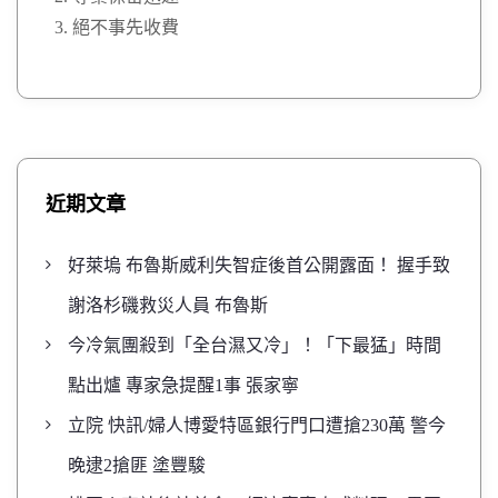
絕不事先收費
近期文章
好萊塢 布魯斯威利失智症後首公開露面！ 握手致
謝洛杉磯救災人員 布魯斯
今冷氣團殺到「全台濕又冷」！「下最猛」時間
點出爐 專家急提醒1事 張家寧
立院 快訊/婦人博愛特區銀行門口遭搶230萬 警今
晚逮2搶匪 塗豐駿