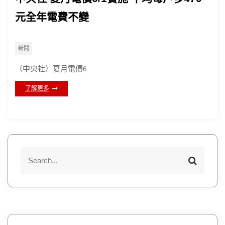
元全年電費不變
新聞
（中央社）夏月電價6
了解更多
S
S
e
e
a
a
r
r
c
h
c
h