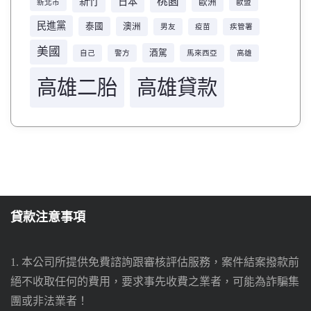
桃園
新竹
日本
歐洲
新北市
歐盟
民進黨
泰國
澳洲
男友
疫苗
疾管署
美國
酒駕
自己
警方
馬來西亞
高雄
高雄二胎
高雄貸款
貸款注意事項
1. 本公司所提供免費諮詢跟審核評估服務，案件結案撥款前
絕不收取任何的費用，要求事先收費之業者，可能為詐騙集
團或非法業者！