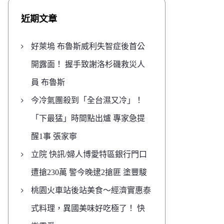
近期文章
好萊塢 布魯斯威利失智症後首公
開露面！ 握手致謝洛杉磯救災人
員 布魯斯
今冷氣團殺到「全台濕又冷」！
「下最猛」時間點出爐 專家急提
醒1事 張家寧
立院 快訊/婦人博愛特區銀行門口
遭搶230萬 警今晚逮2搶匪 塗豐駿
桃園火車站後站美食～經濟實惠泰
式料理，異國美味好吃極了！ 快