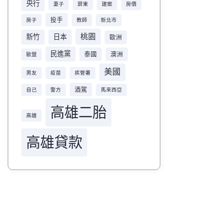
央行
妻子
屏東
建案
房價
投手
房子
教師
新北市
桃園
新竹
日本
歐洲
民進黨
泰國
澳洲
歐盟
美國
男友
疫苗
疾管署
酒駕
自己
警方
馬來西亞
高雄二胎
高雄
高雄貸款