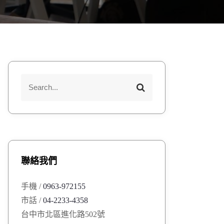
S
S
e
e
a
a
r
r
c
h
c
h
聯絡我們
f
o
手機 /
0963-972155
r
市話 /
04-2233-4358
:
台中市北區進化路502號