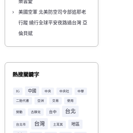
樂雲愛
美國空軍 北美防空司令部追耶老
行蹤 繞行全球平安夜路過台灣 亞
倫貝斌
熱搜關鍵字
中國
IG
中央
中央社
中華
二胎代書
亞洲
交易
使用
台北
台中
勞動
古靜兒
台灣
地區
台北市
土耳其