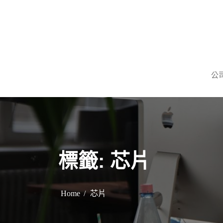
S
k
i
p
謹慎理財．信用無價
旺旺當舖
t
公
o
c
o
n
t
e
標籤:
芯片
n
t
Home
芯片