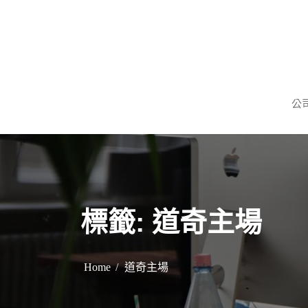
S
k
i
p
謹慎理財．信用無價
旺旺當舖
t
公
o
c
o
n
t
e
標籤:
道奇主場
n
t
Home
道奇主場