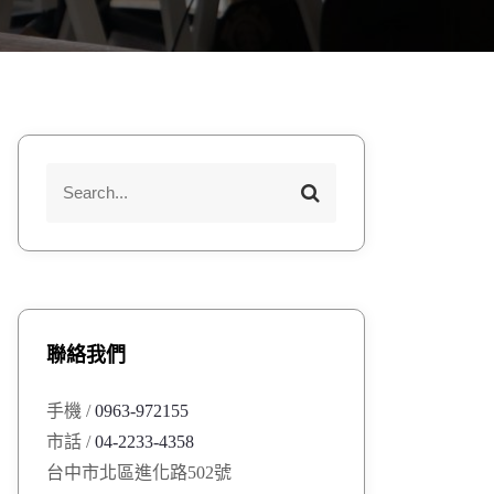
S
S
e
e
a
a
r
r
c
h
c
h
聯絡我們
f
o
手機 /
0963-972155
r
市話 /
04-2233-4358
:
台中市北區進化路502號