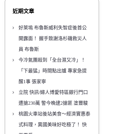
近期文章
好萊塢 布魯斯威利失智症後首公
開露面！ 握手致謝洛杉磯救災人
員 布魯斯
今冷氣團殺到「全台濕又冷」！
「下最猛」時間點出爐 專家急提
醒1事 張家寧
立院 快訊/婦人博愛特區銀行門口
遭搶230萬 警今晚逮2搶匪 塗豐駿
桃園火車站後站美食～經濟實惠泰
式料理，異國美味好吃極了！ 快