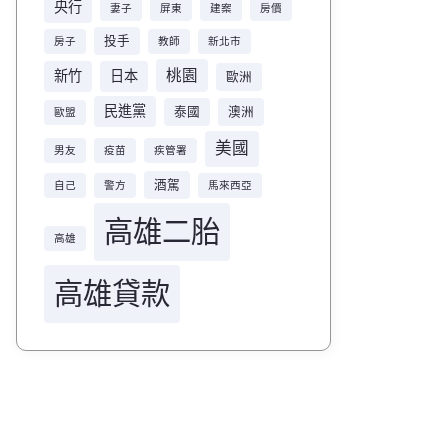
央行
妻子
屏東
建案
房價
投手
房子
教師
新北市
桃園
新竹
日本
歐洲
民進黨
泰國
澳洲
歐盟
美國
男友
疫苗
疾管署
酒駕
自己
警方
馬來西亞
高雄二胎
高雄
高雄貸款