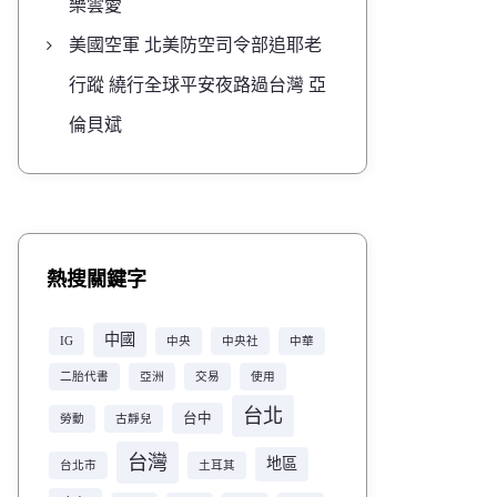
樂雲愛
美國空軍 北美防空司令部追耶老
行蹤 繞行全球平安夜路過台灣 亞
倫貝斌
熱搜關鍵字
中國
IG
中央
中央社
中華
二胎代書
亞洲
交易
使用
台北
台中
勞動
古靜兒
台灣
地區
台北市
土耳其