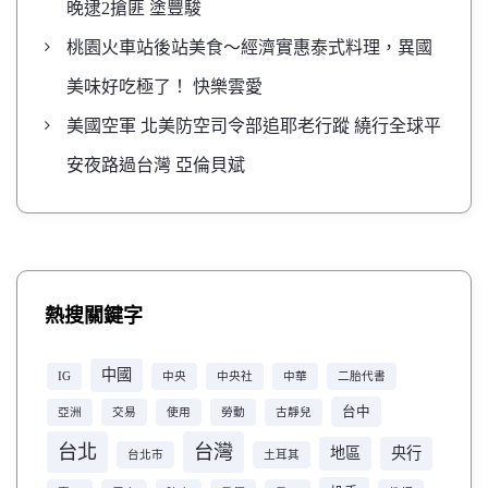
晚逮2搶匪 塗豐駿
桃園火車站後站美食～經濟實惠泰式料理，異國
美味好吃極了！ 快樂雲愛
美國空軍 北美防空司令部追耶老行蹤 繞行全球平
安夜路過台灣 亞倫貝斌
熱搜關鍵字
中國
IG
中央
中央社
中華
二胎代書
台中
亞洲
交易
使用
勞動
古靜兒
台北
台灣
地區
央行
台北市
土耳其