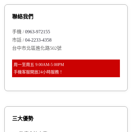
c
h
聯絡我們
f
o
手機 /
0963-972155
r
市話 /
04-2233-4358
:
台中市北區進化路502號
周一至周五 9:00AM-5:00PM
手機客服開放24小時服務！
三大優勢