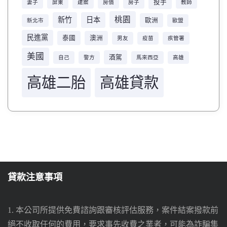
投手
妻子
屏東
建案
房價
房子
教師
桃園
新竹
日本
歐洲
新北市
歐盟
民進黨
泰國
澳洲
男友
疫苗
疾管署
美國
酒駕
自己
警方
馬來西亞
高雄
高雄二胎
高雄貸款
貸款注意事項
1. 本公司所提供免費諮詢跟審核評估服務，案件結案撥款前
絕不收取任何的費用，要求事先收費之業者，可能為詐騙集