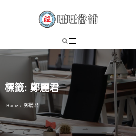
S
k
i
p
謹慎理財．信用無價
旺旺當舖
t
o
c
o
n
t
標籤:
鄭麗君
e
n
t
鄭麗君
Home