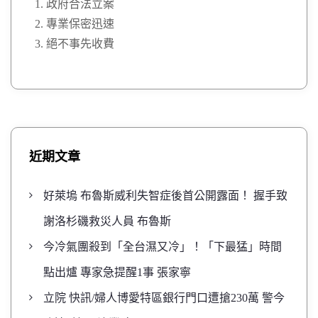
政府合法立案
專業保密迅速
絕不事先收費
近期文章
好萊塢 布魯斯威利失智症後首公開露面！ 握手致
謝洛杉磯救災人員 布魯斯
今冷氣團殺到「全台濕又冷」！「下最猛」時間
點出爐 專家急提醒1事 張家寧
立院 快訊/婦人博愛特區銀行門口遭搶230萬 警今