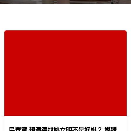
民眾黨 賴清德找姚立明不是好棋？ 媒體