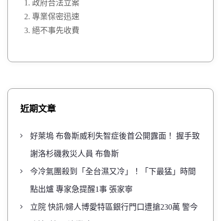
政府合法立案
專業保密迅速
絕不事先收費
近期文章
好萊塢 布魯斯威利失智症後首公開露面！ 握手致
謝洛杉磯救災人員 布魯斯
今冷氣團殺到「全台濕又冷」！「下最猛」時間
點出爐 專家急提醒1事 張家寧
立院 快訊/婦人博愛特區銀行門口遭搶230萬 警今