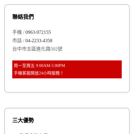
c
h
聯絡我們
f
o
手機 /
0963-972155
r
市話 /
04-2233-4358
:
台中市北區進化路502號
周一至周五 9:00AM-5:00PM
手機客服開放24小時服務！
三大優勢