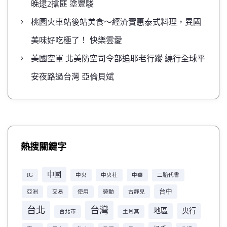
晚逮2搶匪 塗豐駿
桃園火車站後站美食～經濟實惠泰式料理，異國
美味好吃極了！ 快樂雲愛
美國空軍 北美防空司令部追耶老行蹤 繞行全球平
安夜路過台灣 亞倫貝斌
熱搜關鍵字
中國
IG
中央
中央社
中華
二胎代書
台中
亞洲
交易
使用
勞動
古靜兒
台北
台灣
地區
央行
台北市
土耳其