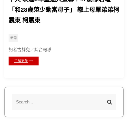
「和28歲范少勳當母子」 戀上母單弟弟柯
震東 柯震東
新聞
記者古靜兒／綜合報導
了解更多
S
S
e
e
a
a
r
r
c
h