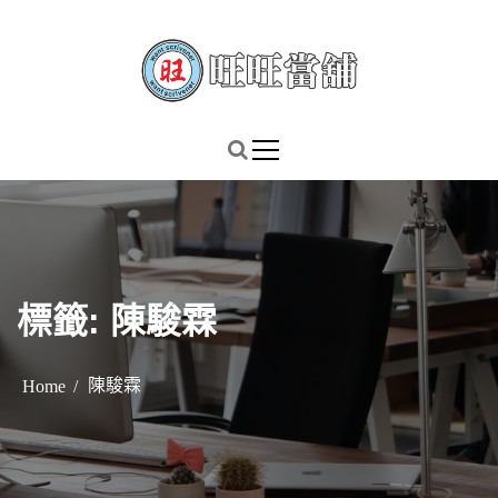
S
k
i
p
謹慎理財．信用無價
旺旺當舖
t
o
c
o
n
t
標籤:
陳駿霖
e
n
t
陳駿霖
Home