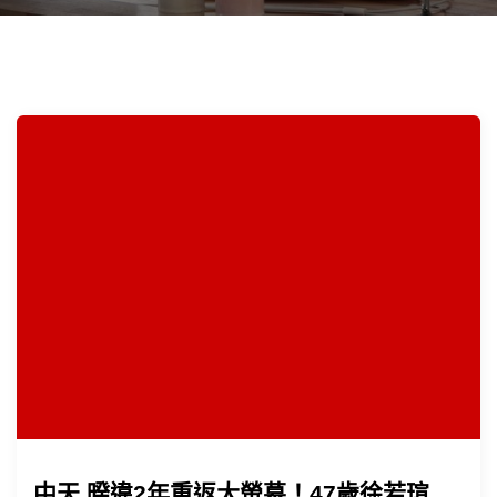
中天 暌違2年重返大螢幕！47歲徐若瑄