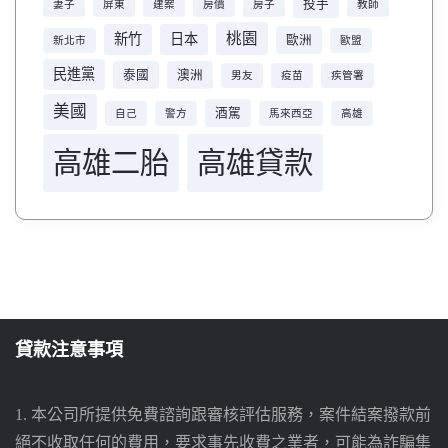
投手
妻子
屏東
建案
房價
房子
教師
桃園
新竹
日本
歐洲
新北市
歐盟
民進黨
泰國
澳洲
男友
疫苗
疾管署
美國
酒駕
自己
警方
馬來西亞
高雄
高雄二胎
高雄貸款
貸款注意事項
1. 本公司所提供免費諮詢跟審核評估服務，案件結案撥款前
絕不收取任何的費用，要求事先收費之業者，可能為詐騙集