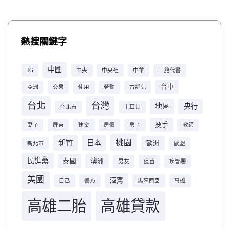
熱搜關鍵字
中國
IG
中央
中央社
中華
二胎代書
台中
亞洲
交易
使用
勞動
古靜兒
台北
台灣
地區
央行
台北市
土耳其
投手
妻子
屏東
建案
房價
房子
教師
桃園
新竹
日本
歐洲
新北市
歐盟
民進黨
泰國
澳洲
男友
疫苗
疾管署
美國
酒駕
自己
警方
馬來西亞
高雄
高雄二胎
高雄貸款