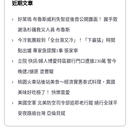
近期文章
好萊塢 布魯斯威利失智症後首公開露面！ 握手致
謝洛杉磯救災人員 布魯斯
今冷氣團殺到「全台濕又冷」！「下最猛」時間
點出爐 專家急提醒1事 張家寧
立院 快訊/婦人博愛特區銀行門口遭搶230萬 警今
晚逮2搶匪 塗豐駿
桃園火車站後站美食～經濟實惠泰式料理，異國
美味好吃極了！ 快樂雲愛
美國空軍 北美防空司令部追耶老行蹤 繞行全球平
安夜路過台灣 亞倫貝斌