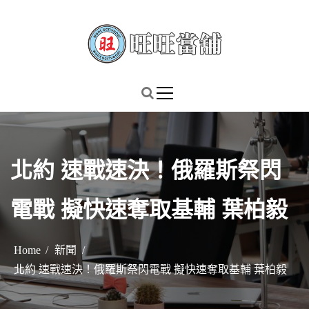
S
k
i
p
謹慎理財．信用無價
旺旺當舖
t
o
c
o
n
北約 速戰速決！俄羅斯祭閃
t
e
電戰 擬快速奪取基輔 葉柏毅
n
t
Home
新聞
北約 速戰速決！俄羅斯祭閃電戰 擬快速奪取基輔 葉柏毅