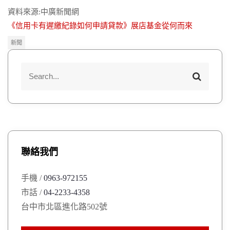
資料來源:中廣新聞網
《信用卡有遲繳紀錄如何申請貸款》展店基金從何而來
新聞
S
S
e
e
a
a
r
r
c
h
c
h
聯絡我們
f
o
手機 /
0963-972155
r
市話 /
04-2233-4358
:
台中市北區進化路502號