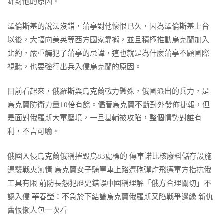
針對他的原因。
澤倫斯基的說法沒錯，蒲亭對他懷恨已久，因為澤倫斯基上台
以後，大幅向美英等西方國家靠攏，並且積極推動烏克蘭加入
北約，嚴重觸犯了蒲亭的忌諱，這也就是為什麼蒲亭不顧國際
視聽，也要強行出兵入侵烏克蘭的原因。
目前看起來，俄羅斯與烏克蘭戰力懸殊，俄國派出的兵力，是
烏克蘭防衛力量10倍有餘。儘管烏克蘭不斷對外發佈捷報，但
是面對俄羅斯大軍壓境，一旦基輔被攻陷，整個情勢對誰有
利，不言可喻。
俄國入侵烏克蘭俄稱摧毀烏83處標的 傳車諾比核廢料儲存設施
遇襲戰火無情 烏克蘭女子騎單車上路遭砲彈炸飛德軍方指抗俄
工具有限 前防長怨犯歷史錯誤中國稱理解「俄方合理關切」不
認入侵 華春瑩：不急於下結論烏克蘭俄羅斯又陷戰爭邊緣 新仇
舊恨懶人包一次看