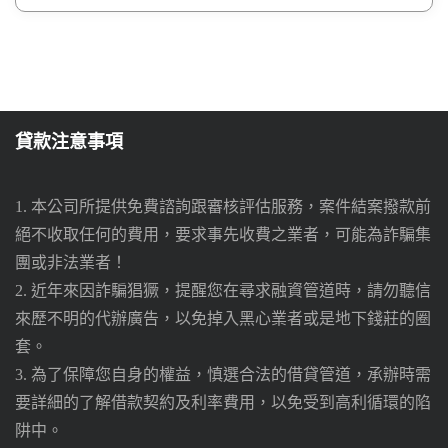
貸款注意事項
1. 本公司所提供免費諮詢跟審核評估服務，案件結案撥款前
絕不收取任何的費用，要求事先收費之業者，可能為詐騙集
團或非法業者！
2. 近年來因詐騙猖獗，提醒您在尋求融資管道時，請勿聽信
來歷不明的代辦廣告，以免掉入黑心業者或是地下錢莊的圈
套。
3. 為了保障您自身的權益，慎選合法的借貸管道，承辦時需
要詳細的了解借款契約及利率費用，以免受到高利循環的陷
阱中。