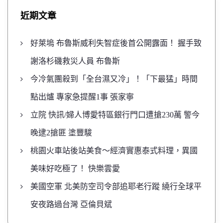
近期文章
好萊塢 布魯斯威利失智症後首公開露面！ 握手致
謝洛杉磯救災人員 布魯斯
今冷氣團殺到「全台濕又冷」！「下最猛」時間
點出爐 專家急提醒1事 張家寧
立院 快訊/婦人博愛特區銀行門口遭搶230萬 警今
晚逮2搶匪 塗豐駿
桃園火車站後站美食～經濟實惠泰式料理，異國
美味好吃極了！ 快樂雲愛
美國空軍 北美防空司令部追耶老行蹤 繞行全球平
安夜路過台灣 亞倫貝斌