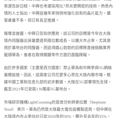
來源告訴日經，中興也考慮採用比7奈米更精密的技術。熟悉內
情的人士指出，中興這幾年來悄悄地強化自有的晶片能力，儘
管產量不多，但已有長足進展。
報導並披露，中興已告知供應商，該公司的目標是今年在大陸
境內伺服器出貨量要達到兩位數成長，以擴大市占率，尤其是
用於基地台的伺服器，而這項雄心勃勃的目標將直接挑戰業界
龍頭華為，後者在取得關鍵零件方面仍面臨障礙。
由於許多國家（主要是西方國家）禁止華為和中興參與5G網絡
基礎設施，因此，這兩家公司花更多心思在大陸內需市場。根
據中國工業和信息化部的初步數據，大陸在5G部署領先全球，
截至2021年已安裝130萬座5G基地台。
市場研究機構LightCounting的首席分析師泰拉爾（Stephane
Teral） 表示，華為仍然是大陸最大電信設備製造商，但中興在
大陸境內市占率估計已從2020年的30%，攀升至去年的35%。