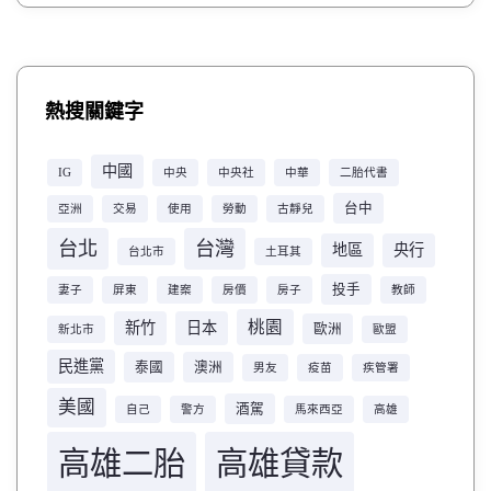
熱搜關鍵字
中國
IG
中央
中央社
中華
二胎代書
台中
亞洲
交易
使用
勞動
古靜兒
台北
台灣
地區
央行
台北市
土耳其
投手
妻子
屏東
建案
房價
房子
教師
桃園
新竹
日本
歐洲
新北市
歐盟
民進黨
泰國
澳洲
男友
疫苗
疾管署
美國
酒駕
自己
警方
馬來西亞
高雄
高雄二胎
高雄貸款