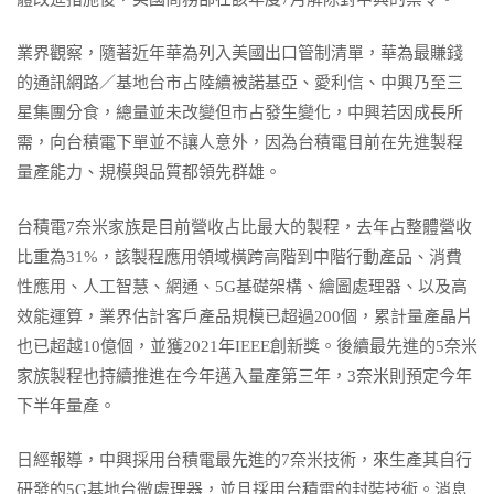
業界觀察，隨著近年華為列入美國出口管制清單，華為最賺錢
的通訊網路／基地台市占陸續被諾基亞、愛利信、中興乃至三
星集團分食，總量並未改變但市占發生變化，中興若因成長所
需，向台積電下單並不讓人意外，因為台積電目前在先進製程
量產能力、規模與品質都領先群雄。
台積電7奈米家族是目前營收占比最大的製程，去年占整體營收
比重為31%，該製程應用領域橫跨高階到中階行動產品、消費
性應用、人工智慧、網通、5G基礎架構、繪圖處理器、以及高
效能運算，業界估計客戶產品規模已超過200個，累計量產晶片
也已超越10億個，並獲2021年IEEE創新獎。後續最先進的5奈米
家族製程也持續推進在今年邁入量產第三年，3奈米則預定今年
下半年量產。
日經報導，中興採用台積電最先進的7奈米技術，來生產其自行
研發的5G基地台微處理器，並且採用台積電的封裝技術。消息