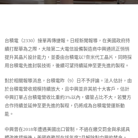
台積電（2330）接單再傳捷報。日經新聞報導，在美國政府持
續打壓華為之際，大陸第二大電信設備製造商中興通訊正悄悄
提升其晶片設計能力，並委由台積電以7奈米代工晶片，同時採
用台積電先進封裝技術，後續可望持續延伸至更先進的製程。
對於相關報導消息，台積電昨（9）日不予評論。法人估計，由
於台積電營收規模持續放大，且中興並非其前十大客戶，估計
中興訂單占台積電營收比重約3%以內，儘管占比不大，若雙方
合作持續並延伸至更先進的製程，仍將成為台積電營運新動
能。
中興曾在2018年遭遇美國出口管制，不過在繳交罰金與承諾具
體改進措施後，美國商務部在該年度7月解除對中興的禁令。