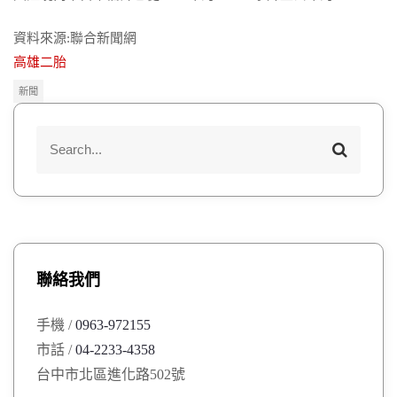
資料來源:聯合新聞網
高雄二胎
新聞
S
S
e
e
a
a
r
r
c
h
c
h
聯絡我們
f
o
手機 /
0963-972155
r
市話 /
04-2233-4358
:
台中市北區進化路502號