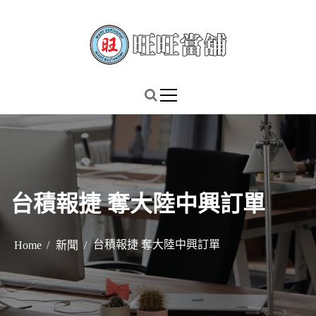
S
k
i
p
謹慎理財．信用無價
旺旺當舖
t
o
c
o
n
t
台積報捷 奪大陸中興訂單
e
n
t
台積報捷 奪大陸中興訂單
Home
新聞