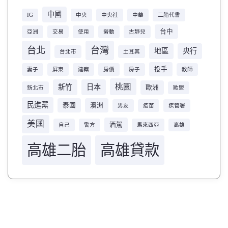
中國
IG
中央
中央社
中華
二胎代書
台中
亞洲
交易
使用
勞動
古靜兒
台北
台灣
地區
央行
台北市
土耳其
投手
妻子
屏東
建案
房價
房子
教師
桃園
新竹
日本
歐洲
新北市
歐盟
民進黨
泰國
澳洲
男友
疫苗
疾管署
美國
酒駕
自己
警方
馬來西亞
高雄
高雄二胎
高雄貸款