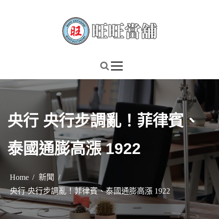
S
k
i
p
謹慎理財．信用無價
旺旺當舖
t
o
c
o
n
央行 央行步調亂！菲律賓、
t
e
泰國通膨高漲 1922
n
t
Home
新聞
央行 央行步調亂！菲律賓、泰國通膨高漲 1922