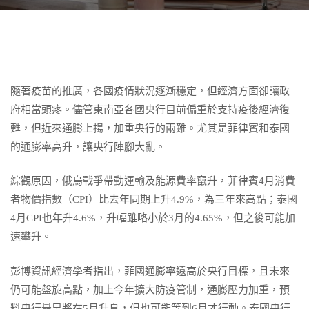
隨著疫苗的推廣，各國疫情狀況逐漸穩定，但經濟方面卻讓政
府相當頭疼。儘管東南亞各國央行目前偏重於支持疫後經濟復
甦，但近來通膨上揚，加重央行的兩難。尤其是菲律賓和泰國
的通膨率高升，讓央行陣腳大亂。
綜觀原因，俄烏戰爭帶動運輸及能源費率竄升，菲律賓4月消費
者物價指數（CPI）比去年同期上升4.9%，為三年來高點；泰國
4月CPI也年升4.6%，升幅雖略小於3月的4.65%，但之後可能加
速攀升。
彭博資訊經濟學者指出，菲國通膨率遠高於央行目標，且未來
仍可能盤旋高點，加上今年擴大防疫管制，通膨壓力加重，預
料央行最早將在5月升息，但也可能等到6月才行動。泰國央行