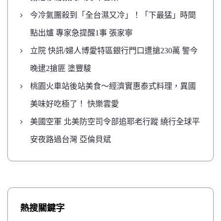
今冷氣團殺到「全台濕又冷」！「下最猛」時間
點出爐 專家急提醒1事 張家寧
立院 快訊/婦人博愛特區銀行門口遭搶230萬 警今
晚逮2搶匪 塗豐駿
桃園火車站後站美食～經濟實惠泰式料理，異國
美味好吃極了！ 快樂雲愛
美國空軍 北美防空司令部追耶老行蹤 繞行全球平
安夜路過台灣 亞倫貝斌
熱搜關鍵字