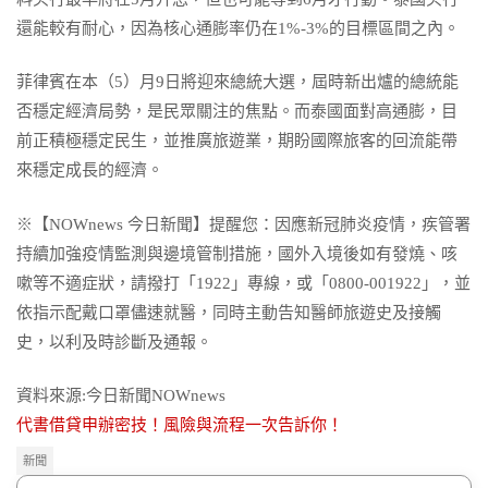
還能較有耐心，因為核心通膨率仍在1%-3%的目標區間之內。
菲律賓在本（5）月9日將迎來總統大選，屆時新出爐的總統能
否穩定經濟局勢，是民眾關注的焦點。而泰國面對高通膨，目
前正積極穩定民生，並推廣旅遊業，期盼國際旅客的回流能帶
來穩定成長的經濟。
※【NOWnews 今日新聞】提醒您：因應新冠肺炎疫情，疾管署
持續加強疫情監測與邊境管制措施，國外入境後如有發燒、咳
嗽等不適症狀，請撥打「1922」專線，或「0800-001922」，並
依指示配戴口罩儘速就醫，同時主動告知醫師旅遊史及接觸
史，以利及時診斷及通報。
資料來源:今日新聞NOWnews
代書借貸申辦密技！風險與流程一次告訴你！
新聞