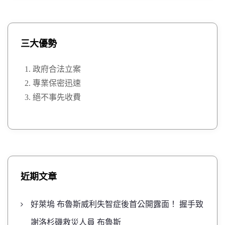
三大優勢
政府合法立案
專業保密迅速
絕不事先收費
近期文章
好萊塢 布魯斯威利失智症後首公開露面！ 握手致
謝洛杉磯救災人員 布魯斯