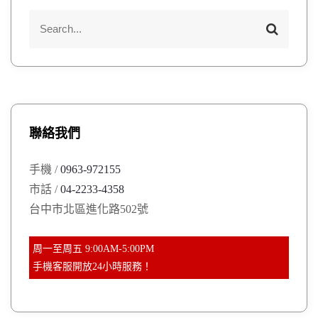
S
S
e
e
a
a
r
r
c
h
c
h
聯絡我們
f
o
手機 /
0963-972155
r
市話 /
04-2233-4358
:
台中市北區進化路502號
周一至周五 9:00AM-5:00PM
手機客服開放24小時服務！