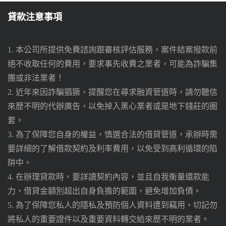
貸款注意事項
1. 本公司所提供免費諮詢跟審核評估服務，案件結案撥款前
絕不收取任何的費用，要求事先收費之業者，可能為詐騙集
團或非法業者！
2. 近年來因詐騙猖獗，提醒您在尋求融資管道時，請勿聽信
來歷不明的代辦廣告，以免掉入黑心業者或是地下錢莊的圈
套。
3. 為了保障您自身的權益，慎選合法的借貸管道，承辦時需
要詳細的了解借款契約及利率費用，以免受到高利循環的陷
阱中。
4. 在辦理貸款時，要詳讀契約內容，並且自我衡量還款能
力，借貸金額別超出自身負擔的範圍，避免增加負債。
5. 為了保障您私人的隱私及預防個人資料遭到竊用，切記勿
將私人的重要證件以及重要資料轉交給來歷不明的業者。