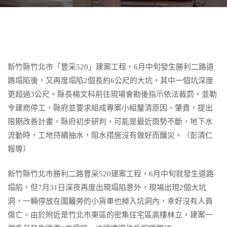
新竹縣竹北市「豐采520」建案工程，6月中旬發生勝利二路道
路塌陷後，又再度塌陷2個長約6公尺的大坑，其中一個坑深度
更超過3公尺。縣長楊文科前往現場會勘後指示依法裁罰，並勒
令建商停工，縣府並要求組成專案小組釐清原因、肇責，提出
限期改善計畫。縣府初步研判，可能是最近雨勢不斷，地下水
流動時，工地持續抽水，阻水措施沒有做好而釀災。（彭清仁
報導）
新竹縣竹北市勝利二路豐采520建案工程，6月中旬就發生道路
塌陷，但7月31日深夜再度出現塌陷意外，現場出現2個大坑
洞，一輛停放在圍籬旁的小貨車也掉入坑洞內，幸好沒有人員
傷亡。由於附近是竹北市東區的密集住宅區高樓林立，建案一