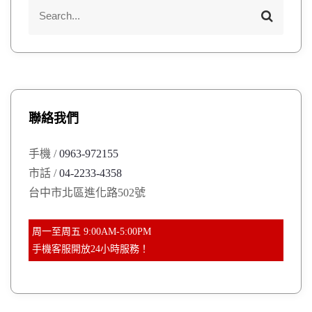
S
S
e
e
a
a
r
r
c
h
c
h
聯絡我們
f
o
手機 /
0963-972155
r
市話 /
04-2233-4358
:
台中市北區進化路502號
周一至周五 9:00AM-5:00PM
手機客服開放24小時服務！