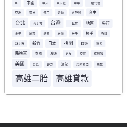
中國
IG
中央
中央社
中華
二胎代書
台中
亞洲
交易
使用
勞動
古靜兒
台北
台灣
地區
央行
台北市
土耳其
投手
妻子
屏東
建案
房價
房子
教師
桃園
新竹
日本
歐洲
新北市
歐盟
民進黨
泰國
澳洲
男友
疫苗
疾管署
美國
酒駕
自己
警方
馬來西亞
高雄
高雄二胎
高雄貸款