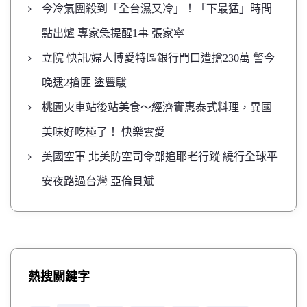
今冷氣團殺到「全台濕又冷」！「下最猛」時間
點出爐 專家急提醒1事 張家寧
立院 快訊/婦人博愛特區銀行門口遭搶230萬 警今
晚逮2搶匪 塗豐駿
桃園火車站後站美食～經濟實惠泰式料理，異國
美味好吃極了！ 快樂雲愛
美國空軍 北美防空司令部追耶老行蹤 繞行全球平
安夜路過台灣 亞倫貝斌
熱搜關鍵字