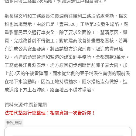
個多月發生路面2次塌陷，也讓週邊住戶相當關切。
縣長楊文科和工務處長江良淵前往勝利二路塌陷處會勘，楊文
科也當場裁示，由於已是「豐采520」工地第2次發生塌陷，嚴
重影響民眾交通行車安全，除了要求全面停工，釐清原因、肇
責、完成改善前不得復工；對於建商改善計畫嚴格審核，若再
有造成公共安全疑慮，將函請檢方追究刑責。起造的豐邑建
設、承造的頌恩營造和監造的建築師事務所，全都罰款3萬元。
工務處長江良淵表示，坍方原因初步判斷是前陣子豪大雨，加
上前2天的午後雷陣雨，雨水從北側的豆子埔溪往南側的頭前溪
在地下水流動時，因為工地持續抽水，阻水措施沒有做好，造
成道路下方土石沖刷，路面地基不穩才塌陷。
資料來源:中廣新聞網
法拍代墊銀行總整理：相關資訊一次告訴你！
新竹_新聞