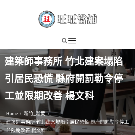
S
k
i
p
謹慎理財．信用無價
旺旺當舖
t
o
c
建築師事務所 竹北建案塌陷
o
n
引居民恐慌 縣府開罰勒令停
t
e
工並限期改善 楊文科
n
t
Home
新竹_新聞
建築師事務所 竹北建案塌陷引居民恐慌 縣府開罰勒令停工
並限期改善 楊文科