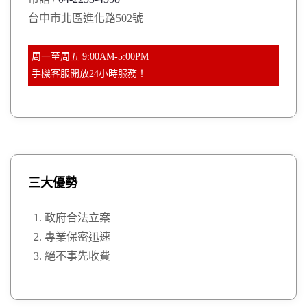
:
台中市北區進化路502號
周一至周五 9:00AM-5:00PM
手機客服開放24小時服務！
三大優勢
政府合法立案
專業保密迅速
絕不事先收費