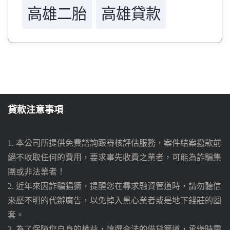
高雄二胎
高雄貸款
貸款注意事項
1. 本公司所提供免費諮詢跟審核評估服務，案件結案撥款前
絕不收取任何的費用，要求事先收費之業者，可能為詐騙集
團或非法業者！
2. 近年來因詐騙猖獗，提醒您在尋求融資管道時，請勿聽信
來歷不明的代辦廣告，以免掉入黑心業者或是地下錢莊的圈
套。
3. 為了保障您自身的權益，慎選合法的借貸管道，承辦時需