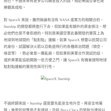
而已，不過未來有更多公司願意投入的話，相必美國空軍也是
樂觀其成啦。
對 SpaceX 來說，雖然無論有沒有 NASA 或軍方的相關合約，
Starship 的開發都將進行下去，但如果能有額外的資金挹注，想
必他們也是不會拒絕的。特別是美國空軍此番開發的實質上為
地球到地球間的「點對點」運輸，如果 SpaceX 想要以民間公司
的身份，試圖解決火箭以亞軌道飛行的各種政治問題（領空、
噪音等），勢必會是一團亂麻，但如果和美軍合作測試的話，
或許美軍能協助開啟一些方便之門，讓 SpaceX 有機會證明地球
點對點運輸的實用性與可行性。
SpaceX Starship
不過終歸來說，Starship 還是要先能安全地升空，再安全地著
陸，後面如何應用才有得談。目前 Boca Chica 的發射台建設以