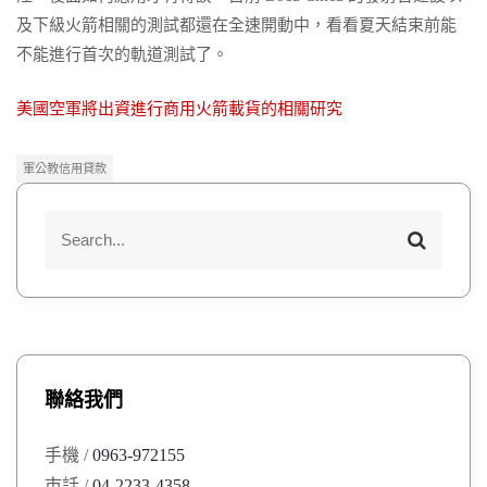
及下級火箭相關的測試都還在全速開動中，看看夏天結束前能
不能進行首次的軌道測試了。
美國空軍將出資進行商用火箭載貨的相關研究
軍公教信用貸款
S
S
e
e
a
a
r
r
c
h
c
h
聯絡我們
f
o
手機 /
0963-972155
r
市話 /
04-2233-4358