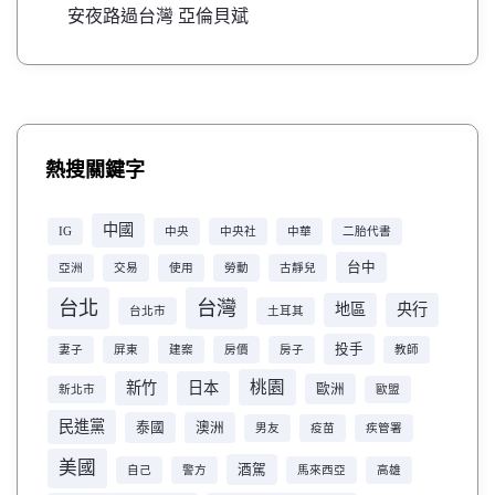
安夜路過台灣 亞倫貝斌
熱搜關鍵字
中國
IG
中央
中央社
中華
二胎代書
台中
亞洲
交易
使用
勞動
古靜兒
台北
台灣
地區
央行
台北市
土耳其
投手
妻子
屏東
建案
房價
房子
教師
桃園
新竹
日本
歐洲
新北市
歐盟
民進黨
泰國
澳洲
男友
疫苗
疾管署
美國
酒駕
自己
警方
馬來西亞
高雄