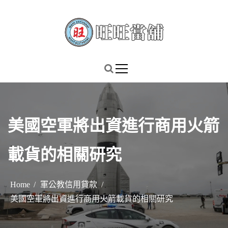
S
k
i
p
謹慎理財．信用無價
旺旺當舖
t
o
c
o
n
美國空軍將出資進行商用火箭
t
e
載貨的相關研究
n
t
Home
軍公教信用貸款
美國空軍將出資進行商用火箭載貨的相關研究