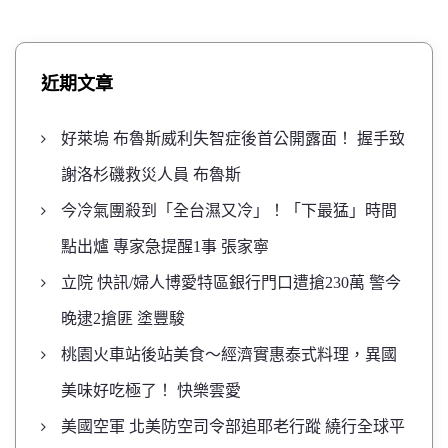
近期文章
好萊塢 布魯斯威利失智症後首公開露面！ 握手致
謝洛杉磯救災人員 布魯斯
今冷氣團殺到「全台濕又冷」！「下最猛」時間
點出爐 專家急提醒1事 張家寧
立院 快訊/婦人博愛特區銀行門口遭搶230萬 警今
晚逮2搶匪 塗豐駿
桃園火車站後站美食～經濟實惠泰式料理，異國
美味好吃極了！ 快樂雲愛
美國空軍 北美防空司令部追耶老行蹤 繞行全球平