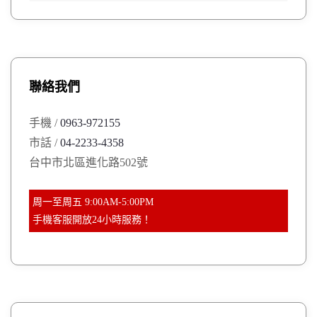
a
a
r
r
c
h
c
h
聯絡我們
f
o
手機 /
0963-972155
r
市話 /
04-2233-4358
:
台中市北區進化路502號
周一至周五 9:00AM-5:00PM
手機客服開放24小時服務！