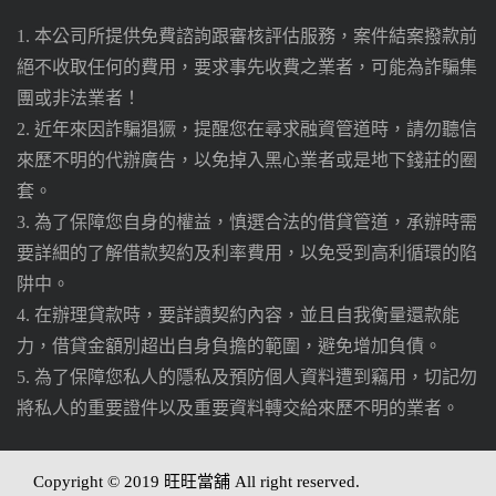
1. 本公司所提供免費諮詢跟審核評估服務，案件結案撥款前
絕不收取任何的費用，要求事先收費之業者，可能為詐騙集
團或非法業者！
2. 近年來因詐騙猖獗，提醒您在尋求融資管道時，請勿聽信
來歷不明的代辦廣告，以免掉入黑心業者或是地下錢莊的圈
套。
3. 為了保障您自身的權益，慎選合法的借貸管道，承辦時需
要詳細的了解借款契約及利率費用，以免受到高利循環的陷
阱中。
4. 在辦理貸款時，要詳讀契約內容，並且自我衡量還款能
力，借貸金額別超出自身負擔的範圍，避免增加負債。
5. 為了保障您私人的隱私及預防個人資料遭到竊用，切記勿
將私人的重要證件以及重要資料轉交給來歷不明的業者。
Copyright © 2019 旺旺當舖 All right reserved.