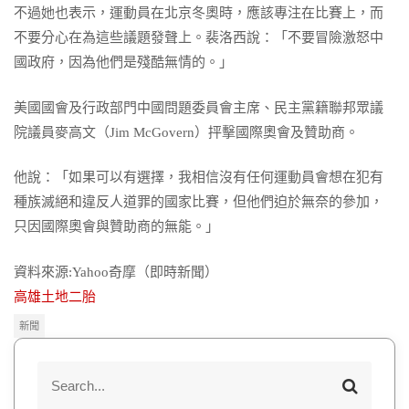
不過她也表示，運動員在北京冬奧時，應該專注在比賽上，而
不要分心在為這些議題發聲上。裴洛西說：「不要冒險激怒中
國政府，因為他們是殘酷無情的。」
美國國會及行政部門中國問題委員會主席、民主黨籍聯邦眾議
院議員麥高文（Jim McGovern）抨擊國際奧會及贊助商。
他說：「如果可以有選擇，我相信沒有任何運動員會想在犯有
種族滅絕和違反人道罪的國家比賽，但他們迫於無奈的參加，
只因國際奧會與贊助商的無能。」
資料來源:Yahoo奇摩（即時新聞）
高雄土地二胎
新聞
S
S
e
e