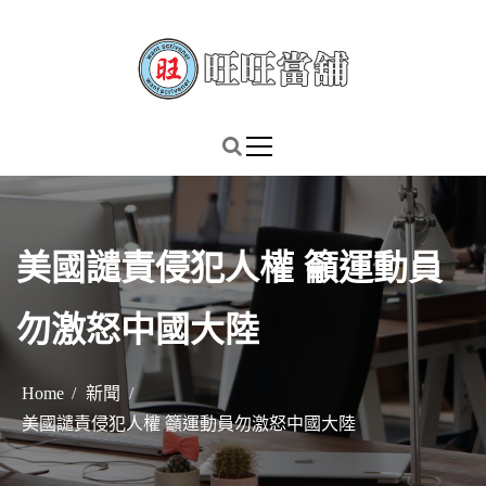
S
k
i
p
謹慎理財．信用無價
旺旺當舖
t
o
c
o
n
美國譴責侵犯人權 籲運動員
t
e
勿激怒中國大陸
n
t
Home
新聞
美國譴責侵犯人權 籲運動員勿激怒中國大陸