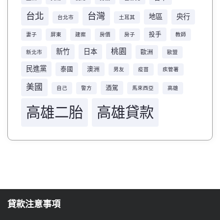
台北
台灣
地區
央行
台北市
土耳其
投手
妻子
屏東
建案
房價
房子
教師
桃園
新竹
日本
歐洲
新北市
歐盟
民進黨
泰國
澳洲
男友
疫苗
疾管署
美國
酒駕
自己
警方
馬來西亞
高雄
高雄二胎
高雄貸款
貸款注意事項