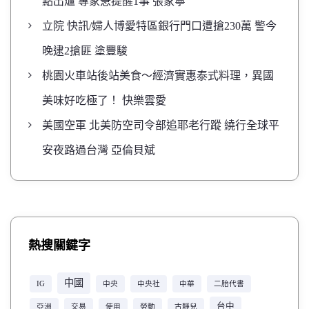
點出爐 專家急提醒1事 張家寧
立院 快訊/婦人博愛特區銀行門口遭搶230萬 警今
晚逮2搶匪 塗豐駿
桃園火車站後站美食～經濟實惠泰式料理，異國
美味好吃極了！ 快樂雲愛
美國空軍 北美防空司令部追耶老行蹤 繞行全球平
安夜路過台灣 亞倫貝斌
熱搜關鍵字
中國
IG
中央
中央社
中華
二胎代書
台中
亞洲
交易
使用
勞動
古靜兒