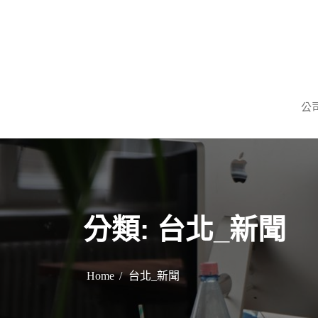
S
k
i
p
謹慎理財．信用無價
旺旺當舖
t
公
o
c
o
n
t
e
分類:
台北_新聞
n
t
Home
台北_新聞