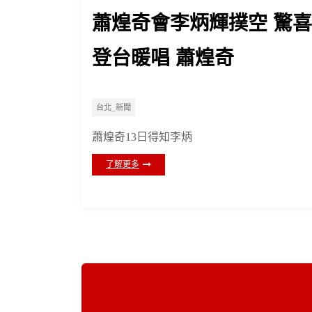
蕭煌奇會李炳輝撲空 驚喜
登台暖唱 蕭煌奇
台北_新聞
蕭煌奇13日得知李炳
了解更多