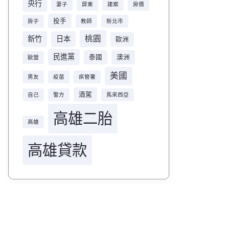
央行
妻子
屏東
建案
房價
投手
房子
教師
新北市
桃園
新竹
日本
歐洲
民進黨
泰國
澳洲
歐盟
美國
男友
疫苗
疾管署
酒駕
自己
警方
馬來西亞
高雄二胎
高雄
高雄貸款