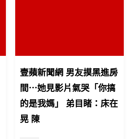
壹蘋新聞網 男友摸黑進房
間⋯她見影片氣哭「你搞
的是我媽」 弟目睹：床在
晃 陳