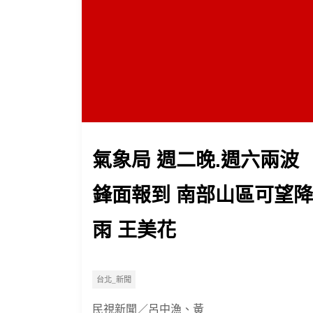
氣象局 週二晚.週六兩波
鋒面報到 南部山區可望降
雨 王美花
台北_新聞
民視新聞／呂中漁、黃