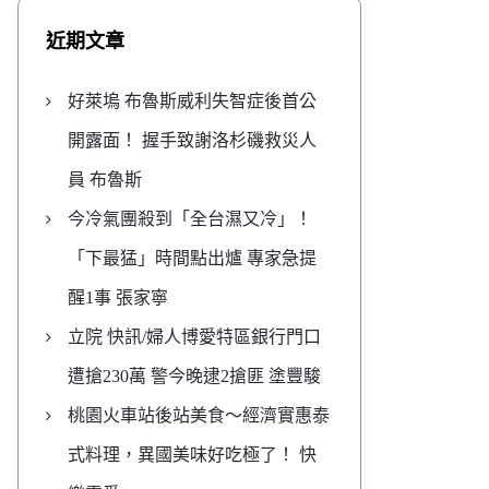
近期文章
好萊塢 布魯斯威利失智症後首公
開露面！ 握手致謝洛杉磯救災人
員 布魯斯
今冷氣團殺到「全台濕又冷」！
「下最猛」時間點出爐 專家急提
醒1事 張家寧
立院 快訊/婦人博愛特區銀行門口
遭搶230萬 警今晚逮2搶匪 塗豐駿
桃園火車站後站美食～經濟實惠泰
式料理，異國美味好吃極了！ 快