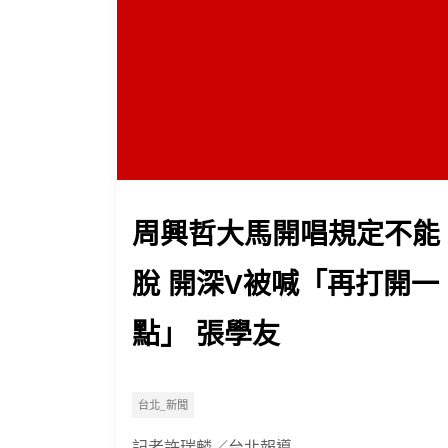
周興哲大馬開唱規定不能
脫 開深V被喊「再打開一
點」 張學友
台北_新聞
記者許瑞麟／台北報導