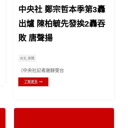
中央社 鄭宗哲本季第3轟
出爐 陳柏毓先發挨2轟吞
敗 唐聲揚
台北_新聞
（中央社記者謝靜雯台
了解更多