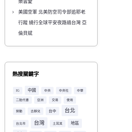
樂雲愛
美國空軍 北美防空司令部追耶老
行蹤 繞行全球平安夜路過台灣 亞
倫貝斌
熱搜關鍵字
中國
IG
中央
中央社
中華
二胎代書
亞洲
交易
使用
台北
台中
勞動
古靜兒
台灣
地區
台北市
土耳其