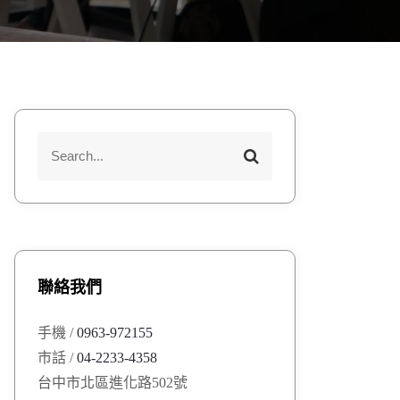
S
S
e
e
a
a
r
r
c
h
c
h
聯絡我們
f
o
手機 /
0963-972155
r
市話 /
04-2233-4358
:
台中市北區進化路502號