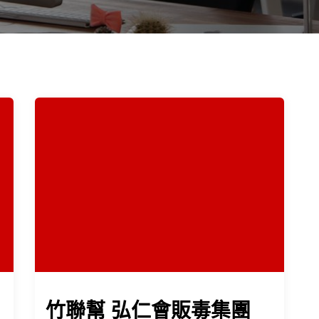
竹聯幫 弘仁會販毒集團