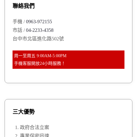
聯絡我們
f
o
手機 /
0963-972155
r
市話 /
04-2233-4358
:
台中市北區進化路502號
周一至周五 9:00AM-5:00PM
手機客服開放24小時服務！
三大優勢
政府合法立案
專業保密迅速