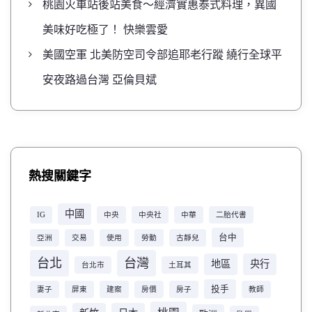
桃園火車站後站美食～經濟實惠泰式料理，異國
美味好吃極了！ 快樂雲愛
美國空軍 北美防空司令部追耶老行蹤 繞行全球平
安夜路過台灣 亞倫貝斌
熱搜關鍵字
中國
IG
中央
中央社
中華
二胎代書
台中
亞洲
交易
使用
勞動
古靜兒
台北
台灣
地區
央行
台北市
土耳其
投手
妻子
屏東
建案
房價
房子
教師