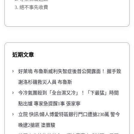
絕不事先收費
近期文章
好萊塢 布魯斯威利失智症後首公開露面！ 握手致
謝洛杉磯救災人員 布魯斯
今冷氣團殺到「全台濕又冷」！「下最猛」時間
點出爐 專家急提醒1事 張家寧
立院 快訊/婦人博愛特區銀行門口遭搶230萬 警今
晚逮2搶匪 塗豐駿