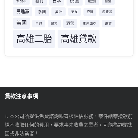
桃園
新竹
日本
歐洲
新北市
歐盟
民進黨
泰國
澳洲
男友
疫苗
疾管署
美國
酒駕
自己
警方
馬來西亞
高雄
高雄二胎
高雄貸款
貸款注意事項
1. 本公司所提供免費諮詢跟審核評估服務，案件結案撥款前
絕不收取任何的費用，要求事先收費之業者，可能為詐騙集
團或非法業者！