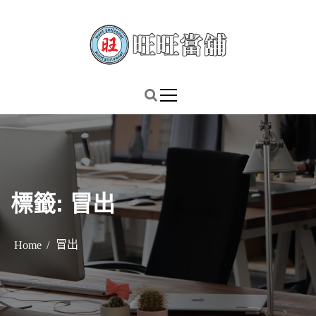
S
k
i
p
謹慎理財．信用無價
旺旺當舖
t
o
c
o
n
t
標籤:
冒出
e
n
t
冒出
Home