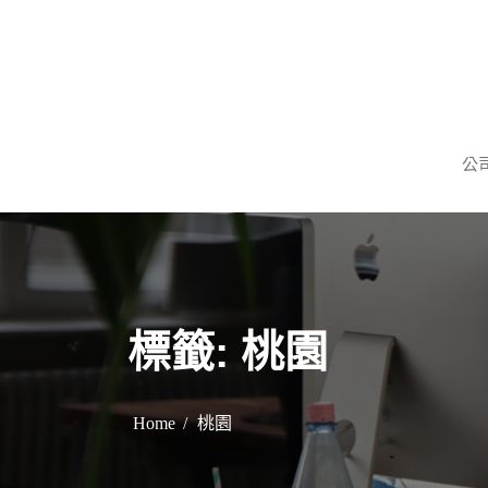
S
k
i
p
謹慎理財．信用無價
旺旺當舖
t
公
o
c
o
n
t
e
標籤:
桃園
n
t
Home
桃園