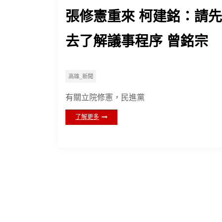
張修憲重來 柯建銘：請先
去了解議事程序 曾銘宗
高雄_新聞
有關立院修憲，民進黨
了解更多