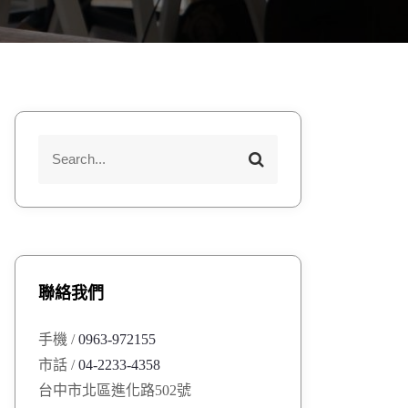
S
S
e
e
a
a
r
r
c
h
c
h
聯絡我們
f
o
手機 /
0963-972155
r
市話 /
04-2233-4358
:
台中市北區進化路502號