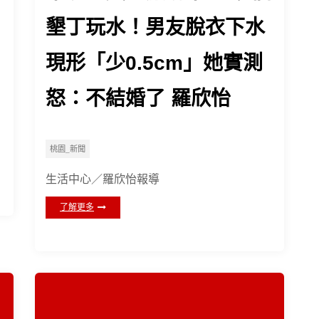
墾丁玩水！男友脫衣下水
現形「少0.5cm」她實測
怒：不結婚了 羅欣怡
桃園_新聞
生活中心／羅欣怡報導
了解更多