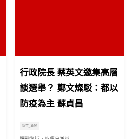
行政院長 蔡英文邀集高層
談選舉？ 鄭文燦駁：都以
防疫為主 蘇貞昌
新竹_新聞
選戰將近，外傳身兼黨