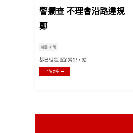
警攔查 不理會沿路違規
鄭
桃園_新聞
都已經是酒駕累犯，結
了解更多