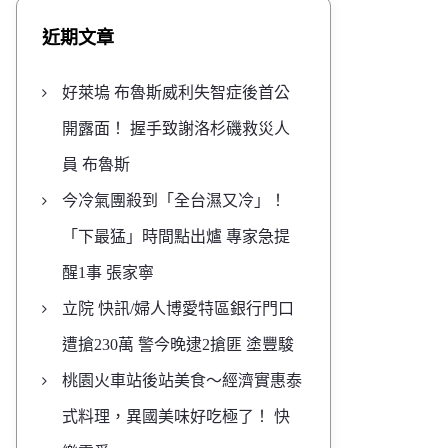
近期文章
好萊塢 布魯斯威利失智症後首公
開露面！ 握手致謝洛杉磯救災人
員 布魯斯
今冷氣團殺到「全台濕又冷」！
「下最猛」時間點出爐 專家急提
醒1事 張家寧
立院 快訊/婦人博愛特區銀行門口
遭搶230萬 警今晚逮2搶匪 塗豐駿
桃園火車站後站美食～經濟實惠泰
式料理，異國美味好吃極了！ 快