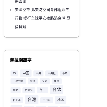
樂雲愛
美國空軍 北美防空司令部追耶老
行蹤 繞行全球平安夜路過台灣 亞
倫貝斌
熱搜關鍵字
中國
IG
中央
中央社
中華
二胎代書
亞洲
交易
使用
台北
台中
勞動
古靜兒
台灣
地區
台北市
土耳其