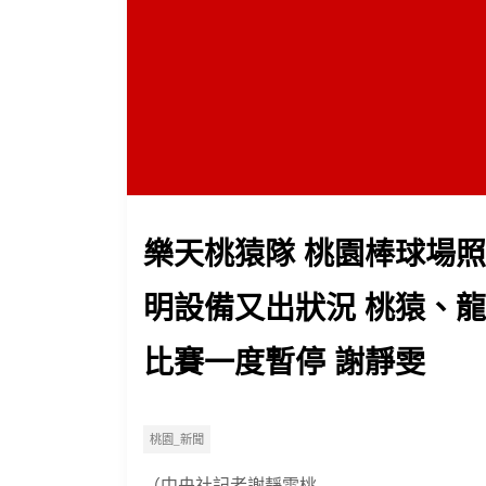
樂天桃猿隊 桃園棒球場照
明設備又出狀況 桃猿、龍
比賽一度暫停 謝靜雯
桃園_新聞
（中央社記者謝靜雯桃