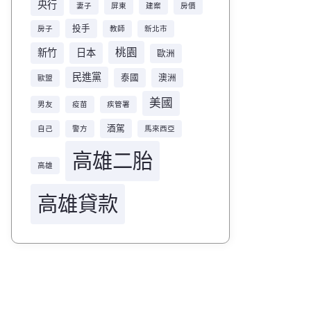
央行
妻子
屏東
建案
房價
投手
房子
教師
新北市
桃園
新竹
日本
歐洲
民進黨
泰國
澳洲
歐盟
美國
男友
疫苗
疾管署
酒駕
自己
警方
馬來西亞
高雄二胎
高雄
高雄貸款