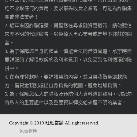
絕不收取任何的費用，要求事先收費之業者，可能為詐騙集
團或非法業者！
2. 近年來因詐騙猖獗，提醒您在尋求融資管道時，請勿聽信
來歷不明的代辦廣告，以免掉入黑心業者或是地下錢莊的圈
套。
3. 為了保障您自身的權益，慎選合法的借貸管道，承辦時需
要詳細的了解借款契約及利率費用，以免受到高利循環的陷
阱中。
4. 在辦理貸款時，要詳讀契約內容，並且自我衡量還款能
力，借貸金額別超出自身負擔的範圍，避免增加負債。
5. 為了保障您私人的隱私及預防個人資料遭到竊用，切記勿
將私人的重要證件以及重要資料轉交給來歷不明的業者。
Copyright © 2019 旺旺當舖 All right reserved.
免責聲明