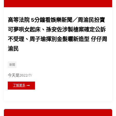
高等法院 5分鐘看娛樂新聞／周渝民扮寶
可夢哄女起床、孫安佐涉製槍案確定公訴
不受理、周子瑜揮別金髮曬新造型 仔仔周
渝民
新聞
今天是2022/7/
了解更多