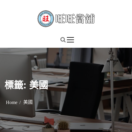
S
k
i
p
謹慎理財．信用無價
旺旺當舖
t
o
c
o
n
t
標籤:
美國
e
n
t
美國
Home