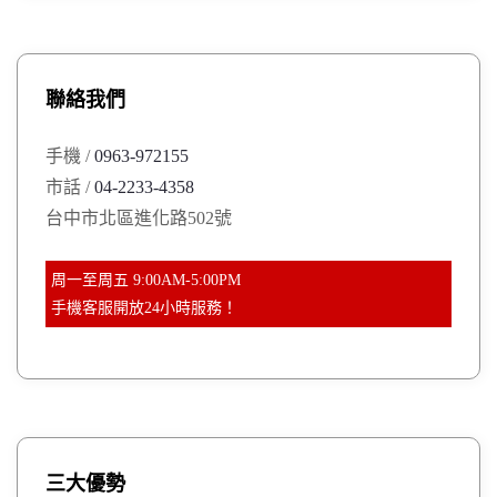
r
c
h
c
h
聯絡我們
f
o
手機 /
0963-972155
r
市話 /
04-2233-4358
:
台中市北區進化路502號
周一至周五 9:00AM-5:00PM
手機客服開放24小時服務！
三大優勢