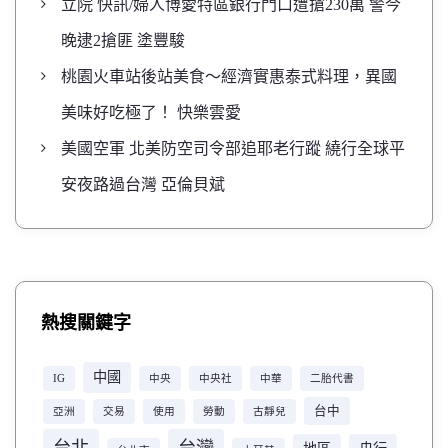
立院 快訊/婦人博愛特區銀行門口遭搶230萬 警今
晚逮2搶匪 塗豐駿
桃園火車站後站美食～經濟實惠泰式料理，異國
美味好吃極了！ 快樂雲愛
美國空軍 北美防空司令部追耶老行蹤 繞行全球平
安夜路過台灣 亞倫貝斌
熱搜關鍵字
中國
IG
中央
中央社
中華
二胎代書
台中
亞洲
交易
使用
勞動
古靜兒