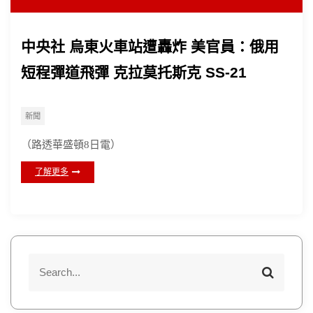
中央社 烏東火車站遭轟炸 美官員：俄用
短程彈道飛彈 克拉莫托斯克 SS-21
新聞
（路透華盛頓8日電）
了解更多
S
S
e
e
a
a
r