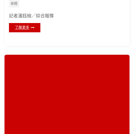
新聞
記者潘鈺楨／綜合報導
了解更多