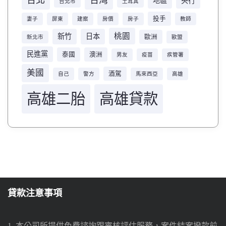
台北
台灣
地區
央行
台北市
土耳其
投手
妻子
屏東
建案
房價
房子
教師
桃園
新竹
日本
歐洲
新北市
歐盟
民進黨
泰國
澳洲
男友
疫苗
疾管署
美國
酒駕
自己
警方
馬來西亞
高雄
高雄二胎
高雄貸款
貸款注意事項
1. 本公司所提供免費諮詢跟審核評估服務，案件結案撥款前