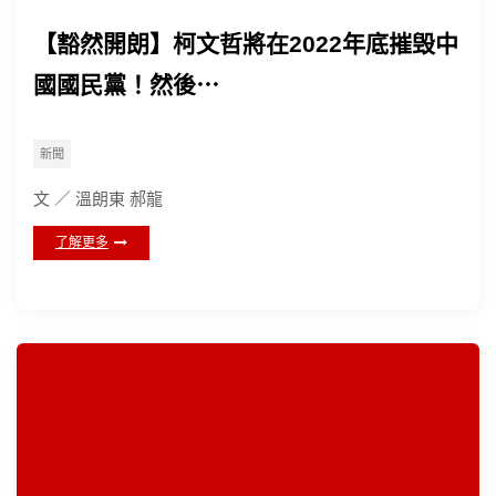
【豁然開朗】柯文哲將在2022年底摧毁中
國國民黨！然後⋯
新聞
文 ／ 溫朗東 郝龍
了解更多