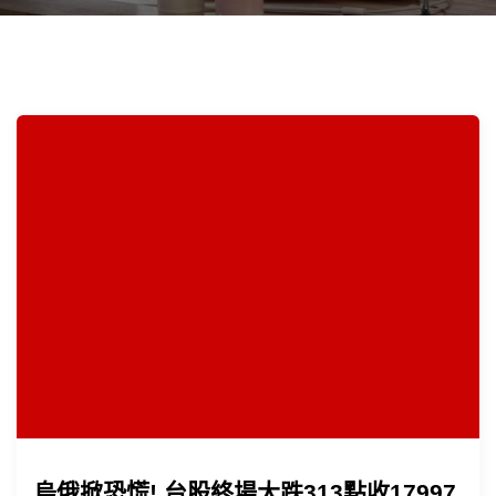
烏俄掀恐慌! 台股終場大跌313點收17997