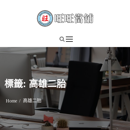
S
k
i
p
謹慎理財．信用無價
旺旺當舖
t
o
c
o
n
t
標籤:
高雄二胎
e
n
t
高雄二胎
Home