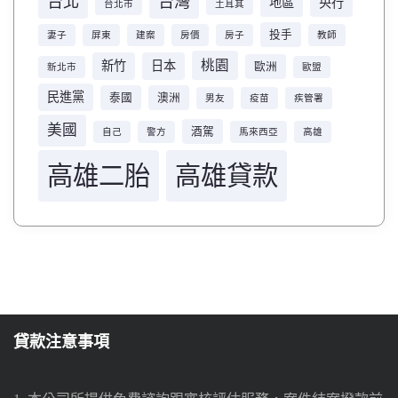
台北
台灣
地區
央行
台北市
土耳其
投手
妻子
屏東
建案
房價
房子
教師
桃園
新竹
日本
歐洲
新北市
歐盟
民進黨
泰國
澳洲
男友
疫苗
疾管署
美國
酒駕
自己
警方
馬來西亞
高雄
高雄二胎
高雄貸款
貸款注意事項