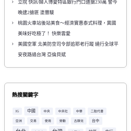
立院 快訊/婦人博愛特區銀行門口遭搶230萬 警今
晚逮2搶匪 塗豐駿
桃園火車站後站美食～經濟實惠泰式料理，異國
美味好吃極了！ 快樂雲愛
美國空軍 北美防空司令部追耶老行蹤 繞行全球平
安夜路過台灣 亞倫貝斌
熱搜關鍵字
中國
IG
中央
中央社
中華
二胎代書
台中
亞洲
交易
使用
勞動
古靜兒