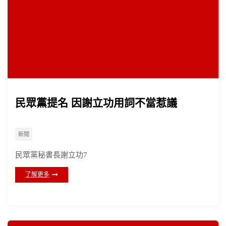
民眾黨提名 因謝立功用詞不當惹議
新聞
民眾黨秘書長謝立功7
了解更多