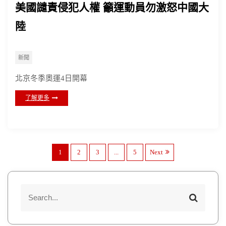
美國譴責侵犯人權 籲運動員勿激怒中國大
陸
新聞
北京冬季奧運4日開幕
了解更多
文
1
2
3
...
5
Next
章
S
S
e
e
分
a
a
r