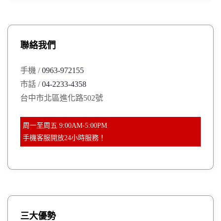
r
c
頁
h
c
h
聯絡我們
f
o
手機 /
0963-972155
r
市話 /
04-2233-4358
:
台中市北區進化路502號
周一至周五 9:00AM-5:00PM
手機客服開放24小時服務！
三大優勢