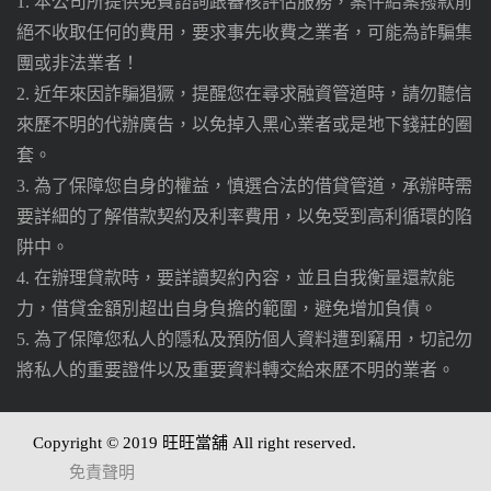
1. 本公司所提供免費諮詢跟審核評估服務，案件結案撥款前
絕不收取任何的費用，要求事先收費之業者，可能為詐騙集
團或非法業者！
2. 近年來因詐騙猖獗，提醒您在尋求融資管道時，請勿聽信
來歷不明的代辦廣告，以免掉入黑心業者或是地下錢莊的圈
套。
3. 為了保障您自身的權益，慎選合法的借貸管道，承辦時需
要詳細的了解借款契約及利率費用，以免受到高利循環的陷
阱中。
4. 在辦理貸款時，要詳讀契約內容，並且自我衡量還款能
力，借貸金額別超出自身負擔的範圍，避免增加負債。
5. 為了保障您私人的隱私及預防個人資料遭到竊用，切記勿
將私人的重要證件以及重要資料轉交給來歷不明的業者。
Copyright © 2019 旺旺當舖 All right reserved.
免責聲明